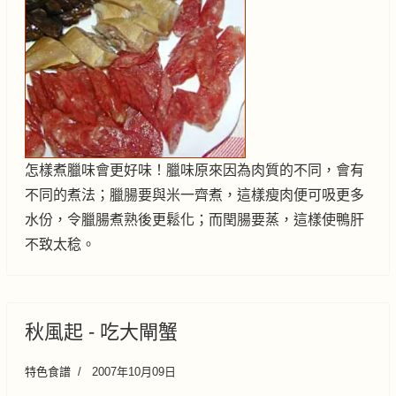
怎樣煮臘味會更好味！臘味原來因為肉質的不同，會有
不同的煮法；臘腸要與米一齊煮，這樣瘦肉便可吸更多
水份，令臘腸煮熟後更鬆化；而閏腸要蒸，這樣使鴨肝
不致太稔。
秋風起 - 吃大閘蟹
特色食譜
2007年10月09日