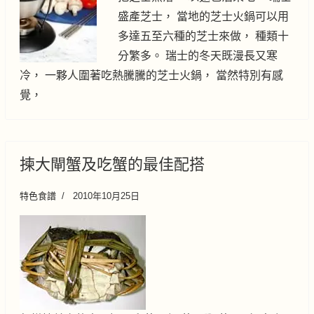
盛產芝士， 當地的芝士火鍋可以用
多達五至六種的芝士來做， 種類十
分繁多。 瑞士的冬天既漫長又寒
冷， 一夥人圍著吃熱騰騰的芝士火鍋， 當然特別有感
覺，
揀大閘蟹及吃蟹的最佳配搭
特色食譜
2010年10月25日