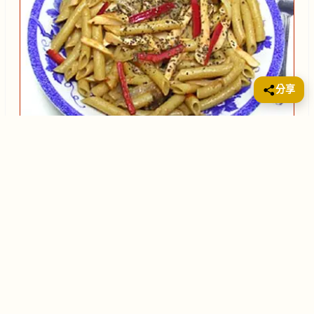
分享
玉鮑含有蛋白質、礦物質十分高，能滋腎，平肝，去濕
毒。 材料：玉鮑 2-3小隻通粉 1小包芫荽粉 少許蒜茸 少
許甜椒 2隻調味：茄醬 3湯匙做法：1) 沖洗甜椒，切
絲。2) 玉鮑切絲，備用。3)
蠔汁玉鮑
特色食譜
2007年10月09日