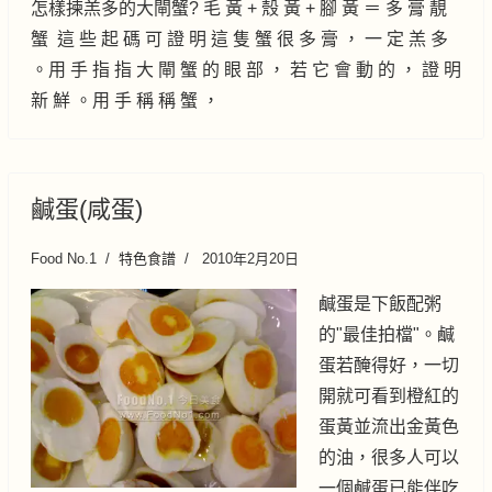
怎樣揀羔多的大閘蟹? 毛 黃 + 殼 黃 + 腳 黃 ＝ 多 膏 靚
蟹 這 些 起 碼 可 證 明 這 隻 蟹 很 多 膏 ， 一 定 羔 多
。用 手 指 指 大 閘 蟹 的 眼 部 ， 若 它 會 動 的 ， 證 明
新 鮮 。用 手 稱 稱 蟹 ，
鹹蛋(咸蛋)
Food No.1
特色食譜
2010年2月20日
鹹蛋是下飯配粥
的"最佳拍檔"。鹹
蛋若醃得好，一切
開就可看到橙紅的
蛋黃並流出金黃色
的油，很多人可以
一個鹹蛋已能伴吃