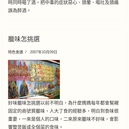
時同時喝了酒，把中毒的症狀惡心、頭暈、嘔吐及頭痛
誤為醉酒。
臘味怎挑選
特色食譜
2007年10月09日
好味臘味怎挑選以前不明白，為什麼媽媽每年都會幫襯
固定的商號買臘味，人大了食的經驗多，明白到食味很
重要，一來是個人的口味，二來原來臘味不好味，會影
響整煲飯或全個菜的食味。