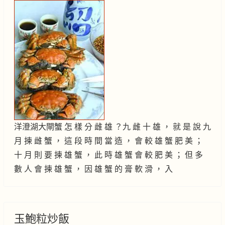
洋澄湖大閘蟹 怎 樣 分 雌 雄 ？九 雌 十 雄 ， 就 是 說 九
月 揀 雌 蟹 ， 這 段 時 間 當 造 ， 會 較 雄 蟹 肥 美 ；
十 月 則 要 揀 雄 蟹 ， 此 時 雄 蟹 會 較 肥 美 ； 但 多
數 人 會 揀 雄 蟹 ， 因 雄 蟹 的 膏 軟 滑 ， 入
玉鮑粒炒飯