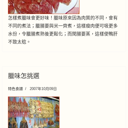
怎樣煮臘味會更好味！臘味原來因為肉質的不同，會有
不同的煮法；臘腸要與米一齊煮，這樣瘦肉便可吸更多
水份，令臘腸煮熟後更鬆化；而閏腸要蒸，這樣使鴨肝
不致太稔。
臘味怎挑選
特色食譜
2007年10月09日