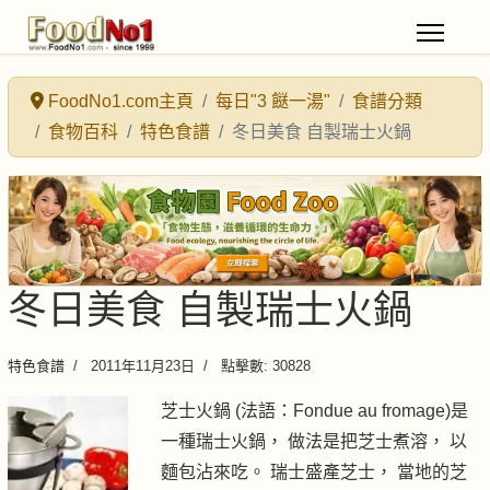
FoodNo1.com主頁
每日"3 餸一湯"
食譜分類
食物百科
特色食譜
冬日美食 自製瑞士火鍋
冬日美食 自製瑞士火鍋
特色食譜
2011年11月23日
點擊數: 30828
芝士火鍋 (法語：Fondue au fromage)是
一種瑞士火鍋， 做法是把芝士煮溶， 以
麵包沾來吃。 瑞士盛產芝士， 當地的芝