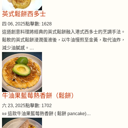
英式鬆餅西多士
四 06, 2025
點擊數: 1628
這道創意料理將經典的英式鬆餅融入港式西多士的烹調手法。
鬆軟的英式鬆餅浸潤蛋液後，以牛油慢煎至金黃，取代油炸，
減少油膩感。…
牛油果藍莓熱香餅（鬆餅）
六 23, 2025
點擊數: 1702
📜 這款牛油果藍莓熱香餅 ( 鬆餅 pancake)…