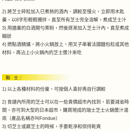
2) 將芝士碎粒加入已煮熱的酒內、調較至慢火，立即用木匙
羹，以8字形輕輕攪拌，直至所有芝士完全溶解，煮成芝士汁
3) 用適量的白酒開勻栗粉，然後逐漸加入芝士汁內，直至煮成
糊狀
4) 燃點酒精爐，將小火鍋放上，用叉子串著法國麵包粒或其他
材料，再沾上小火鍋內的芝士漿汁來吃
1) 以上各種材料的份量，可按個人喜好再自行調較
2) 食譜內所用的芝士可以在一些貴價超市內找到，若要減省時
間，亦可到大型的日本超市，購買現成的瑞士芝士火鍋漿汁湯
底（產品名稱亦叫Fondue）
3) 切芝士或磨芝士的時候，手要乾淨和保持乾爽