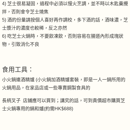
4) 芝士很易凝固，過程中必須以慢火烹調，並不時以木匙羹攪
拌，否則會令芝士燒焦
5) 酒的份量請按個人喜好再作調校，多下酒的話，酒味濃，芝
士漿汁的濃度也較稀，反之亦然
6) 吃芝士火鍋時，不要飲凍飲，否則容易在腸道內形成塊狀
物，引致消化不良
食用工具：
小火鍋連酒精爐 (小火鍋加酒精爐套裝，即是一人一鍋所用的
火鍋用品，在家品店或一些專賣鋼製食具的
長柄叉子 店鋪應可以買到；講究的話，可到貴價超市購買芝
士火鍋專用的鍋和爐(約需HK$688)