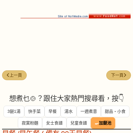
上一篇文章: 家鄉煎蝦餅
下一篇文章
上一頁
下一頁
想煮乜🍲？跟住大家熱門搜尋看，按👇
3餸1湯
快手菜
早餐
湯水
一週煮意
甜品・小食
寂寞粉麵
女士食譜
兒童食譜
🍳
加餸池