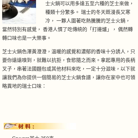
士火鍋可以用多達五至六種的芝士來做，
種類十分繁多。 瑞士的冬天既漫長又寒
冷， 一夥人圍著吃熱騰騰的芝士火鍋，
當然特別有感覺， 香港人慣了吃傳統的「打邊爐」， 偶然轉
轉口味也是一大樂事。
芝士火鍋色澤黃澄澄，溫暖的感覺和濃郁的香味十分誘人，只
要你遠遠嗅到，就難以抗拒，食慾隨之而來。拿起專用的長柄
叉子，串著法國麵包或其他材料來吃，一定十分滋味，以下就
讓我們為你提供一個簡易的芝士火鍋食譜，讓你在家中也可領
略異地的瑞士口味：