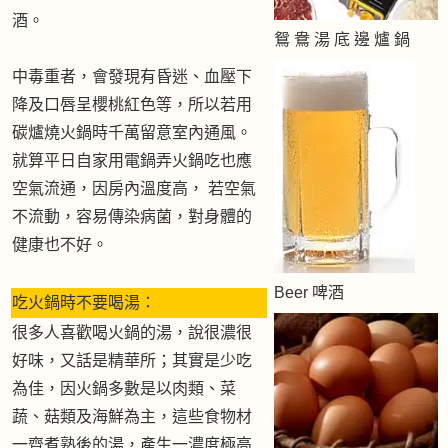
酒。
鴛 鴦 湯 底 邊 爐 鍋
中毒重者，會發現有昏迷、血壓下
降及口唇呈櫻桃紅色等，所以若用
碳爐燒火鍋時千萬留意室內通風。
就算平日自家用電鍋弄火鍋吃也應
空氣流通，因房內溫度高， 若空氣
不流動，容易傳染病菌，對身體的
健康也不好。
Beer 啤酒
吃火鍋時不要喝湯：
很多人喜歡喝火鍋的湯，說很濃很
好味，又話是精華所；其實是少吃
為佳，因火鍋多數是以肉類、菜
蔬、菇類及海鮮為主，這些食物材
一齊煮熟後的湯，產生一濃度極高