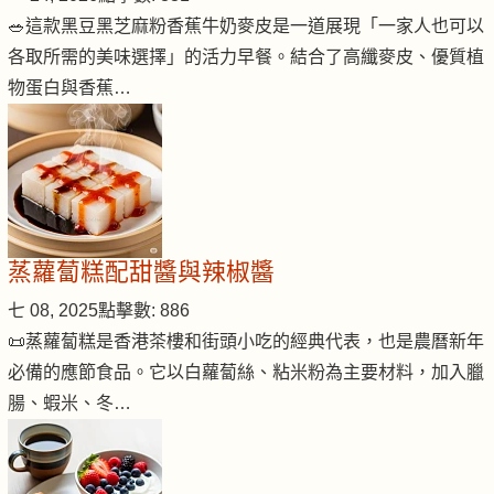
🥗這款黑豆黑芝麻粉香蕉牛奶麥皮是一道展現「一家人也可以
各取所需的美味選擇」的活力早餐。結合了高纖麥皮、優質植
物蛋白與香蕉…
蒸蘿蔔糕配甜醬與辣椒醬
七 08, 2025
點擊數: 886
📜蒸蘿蔔糕是香港茶樓和街頭小吃的經典代表，也是農曆新年
必備的應節食品。它以白蘿蔔絲、粘米粉為主要材料，加入臘
腸、蝦米、冬…