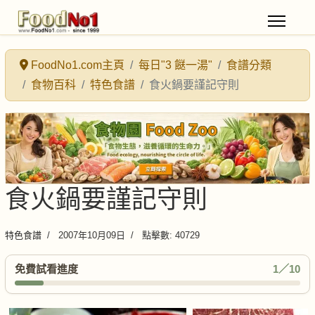
FoodNo1.com主頁
每日"3 餸一湯"
食譜分類
食物百科
特色食譜
食火鍋要謹記守則
食火鍋要謹記守則
特色食譜
2007年10月09日
點擊數: 40729
免費試看進度
1／10