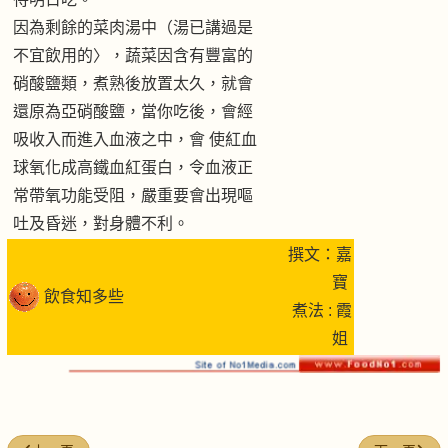
因為剩餘的菜肉湯中（湯已講過是
不宜飲用的〉，蔬菜因含有豐富的
硝酸鹽類，煮熟後放置太久，就會
還原為亞硝酸鹽，當你吃後，會經
吸收入而進入血液之中，會 使紅血
球氧化成高鐵血紅蛋白，令血液正
常帶氧功能受阻，嚴重要會出現嘔
吐及昏迷，對身體不利。
撰文：嘉
寶
飲食知多些
煮法 : 霞
姐