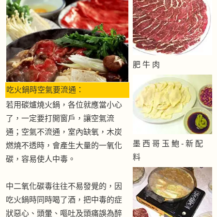
肥 牛 肉
吃火鍋時空氣要流通：
若用碳爐燒火鍋，各位就應當小心
了，一定要打開窗戶，讓空氣流
通；空氣不流通，室內缺氧，木炭
墨 西 哥 玉 鮑 - 新 配
燃燒不透時，會產生大量的一氧化
料
碳，容易使人中毒。
中二氧化碳毒往往不易發覺的，因
吃火鍋時同時喝了酒，把中毒的症
狀惡心、頭暈、嘔吐及頭痛誤為醉