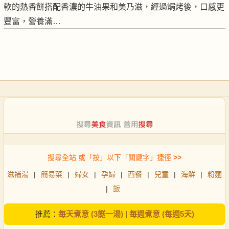
軟的熱香餅搭配香濃的牛油果和美乃滋，經過焗烤後，口感更
豐富，營養滿…
搜尋全站 或「按」以下「關鍵字」捷徑
>>
滋補湯
|
簡易菜
|
婦女
|
孕婦
|
西餐
|
兒童
|
海鮮
|
粉麵
|
飯
推薦：
每天煮意 (3餸一湯)
|
每週煮意 (每週5天)