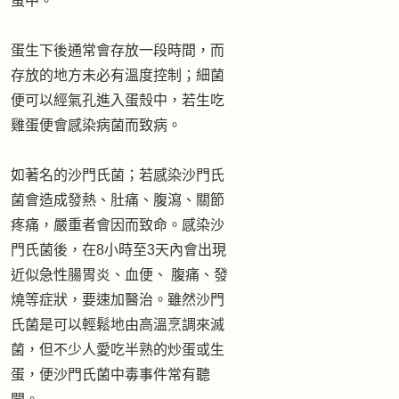
蛋中。
蛋生下後通常會存放一段時間，而
存放的地方未必有溫度控制；細菌
便可以經氣孔進入蛋殼中，若生吃
雞蛋便會感染病菌而致病。
如著名的沙門氏菌；若感染沙門氏
菌會造成發熱、肚痛、腹瀉、關節
疼痛，嚴重者會因而致命。感染沙
門氏菌後，在8小時至3天內會出現
近似急性腸胃炎、血便、 腹痛、發
燒等症狀，要速加醫治。雖然沙門
氏菌是可以輕鬆地由高溫烹調來滅
菌，但不少人愛吃半熟的炒蛋或生
蛋，便沙門氏菌中毒事件常有聽