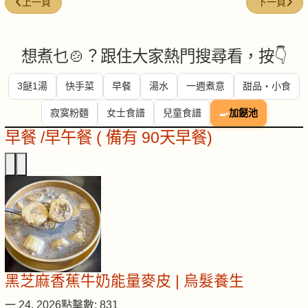
上一篇文章: 茶果湯
下一篇文章:
上一頁
下一頁
想煮乜🍲？跟住大家熱門搜尋看，按👇
3餸1湯
快手菜
早餐
湯水
一週煮意
甜品・小食
寂寞粉麵
女士食譜
兒童食譜
🍳
加餸池
早餐 /早午餐 ( 備有 90天早餐)
黑芝麻香蕉牛奶能量麥皮 | 烏髮養生
一 24, 2026
點擊數: 831