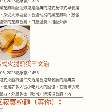
09, 2025
點擊數: 1325
黑芝麻糊配油炸鬼是經典的港式及中式早餐組
，深受大眾喜愛。香濃幼滑的黑芝麻糊，散發
( #109 )
濃郁的芝麻香氣，口感溫潤。搭配外酥…
港式火腿煎蛋三文治
06, 2025
點擊數: 1455
港式火腿煎蛋三文治是香港茶餐廳的經典美
，也是許多人從小吃到大的回憶。它簡單卻充
魅力，外層多士（吐司）烘烤得香脆，內…
《寂寞粉麵（等你）》