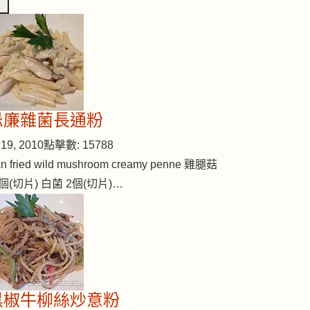
忌廉雜菌長通粉
19, 2010
點擊數: 15788
n fried wild mushroom creamy penne 雞腿菇
個(切片) 白菌 2個(切片)…
黑椒牛柳絲炒意粉