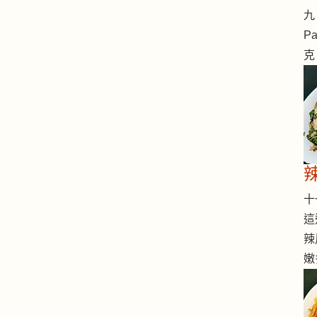
九 
Pa
克
十一
這
辣
嫩