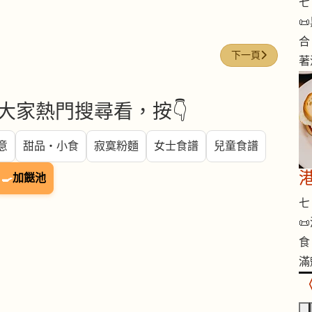
七 

合
下一篇文章: 今日煮意 
下一頁
著
大家熱門搜尋看，按👇
意
甜品・小食
寂寞粉麵
女士食譜
兒童食譜
🍳
加餸池
七 

食
滿