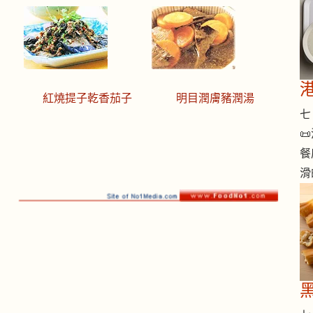
紅燒提子乾香茄子
明目潤膚豬潤湯
七 

餐
滑