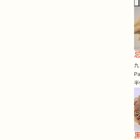
九 
Pa
半