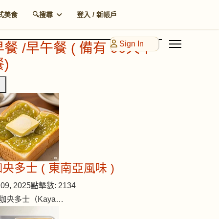
式美食
🔍搜尋
登入 / 新帳戶
Sign In
早餐 /早午餐 ( 備有 90天早
)
央多士 ( 東南亞風味 )
09, 2025
點擊數: 2134
咖央多士（Kaya…