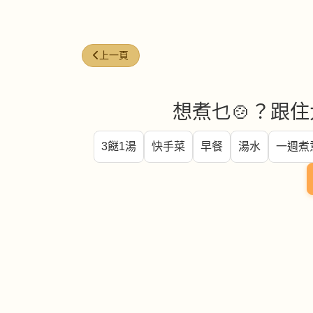
上一篇文章: 今日煮意 ( #111 )
上一頁
想煮乜🍲？跟住
3餸1湯
快手菜
早餐
湯水
一週煮