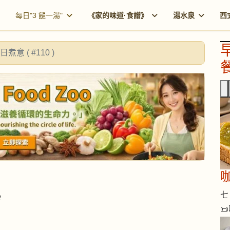
每日"3 餸一湯"
《家的味道·食譜》
湯水泉
西
日煮意 ( #110 )
餐
咖
七 
2
