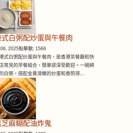
港式白粥配炒蛋與午餐肉
06, 2025
點擊數: 1566
港式白粥配炒蛋與午餐肉，是香港茶餐廳和快
店常見的早餐組合，簡單卻深受歡迎。一碗綿
的白粥，搭配金黃滑嫩的炒蛋和香煎得…
黑芝麻糊配油炸鬼