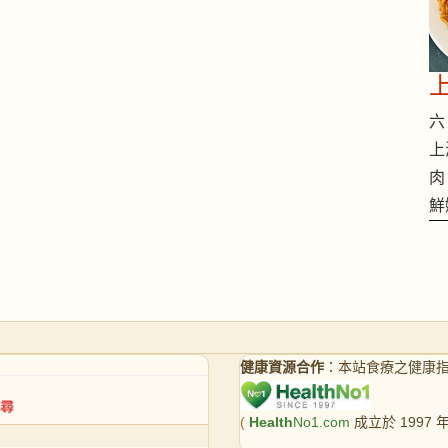
六 
上
肉
鮮
健康資源合作
：本站食療之健康
(
Health
No1.com
成立於 1997