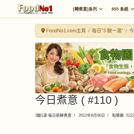
[轉煮意]系列
855 系統
FoodNo1.com主頁
每日"3 餸一湯"
今
今日煮意 ( #110 )
3餸1湯 每日新鮮煮意
2012年9月06日
點擊數: 522