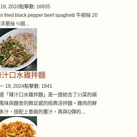
19, 2010
點擊數: 16935
n fried black pepper beef spaghetti 牛柳絲 20
 洋蔥絲 ¼個…
辣汁口水雞拌麵
 19, 2024
點擊數: 1841
道「辣汁口水雞拌麵」是一道結合了川菜的麻
風味與麵食的飽足感的經典涼拌麵。雞肉的鮮
多汁，搭配上香麻的醬汁，再與Q彈的…