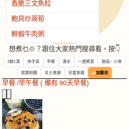
香脆三文魚粒
鮑貝炒萵筍
鮮蝦牛肉粥
想煮乜🍲？跟住大家熱門搜尋看，按👇
3餸1湯
快手菜
早餐
湯水
一週煮意
甜品・小食
寂寞粉麵
女士食譜
兒童食譜
🍳
加餸池
早餐 /早午餐 ( 備有 90天早餐)