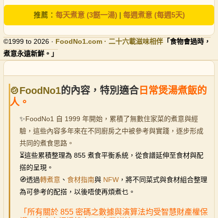
推薦：
每天煮意 (3餸一湯)
|
每週煮意 (每週5天)
©1999 to 2026 ·
FoodNo1
.com · 二十六載滋味相伴
「食物會過時，
煮意永遠新鮮。」
🍲FoodNo1
的內容，特別適合
日常煲湯煮飯的
人。
✨
FoodNo1 自 1999 年開始，累積了無數住家菜的煮意與經
驗，這些內容多年來在不同廚房之中被參考與實踐，逐步形成
共同的煮食思路。
⏳
這些累積整理為 855 煮食平衡系統，從食譜延伸至食材與配
搭的呈現。
🧭透過
轉煮意
、
食材指南
與
NFW
，將不同菜式與食材組合整理
為可參考的配搭，以後唔使再煩煮乜。
「所有關於 855 密碼之數據與演算法均受智慧財產權保