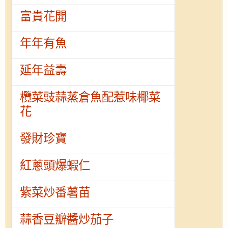
富貴花開
年年有魚
延年益壽
欖菜豉蒜蒸倉魚配惹味椰菜
花
發財珍寶
紅蔥頭爆蝦仁
紫菜炒番薯苗
蒜香豆瓣醬炒茄子