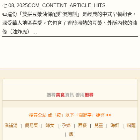
七 08, 2025
COM_CONTENT_ARTICLE_HITS
📜這份「雙拼豆漿油條配雞蛋煎餅」是經典的中式早餐組合，
深受華人地區喜愛。它包含了香醇溫熱的豆漿、外酥內軟的油
條（油炸鬼）…
搜尋全站 或「按」以下「關鍵字」捷徑
>>
滋補湯
|
簡易菜
|
婦女
|
孕婦
|
西餐
|
兒童
|
海鮮
|
粉麵
|
飯