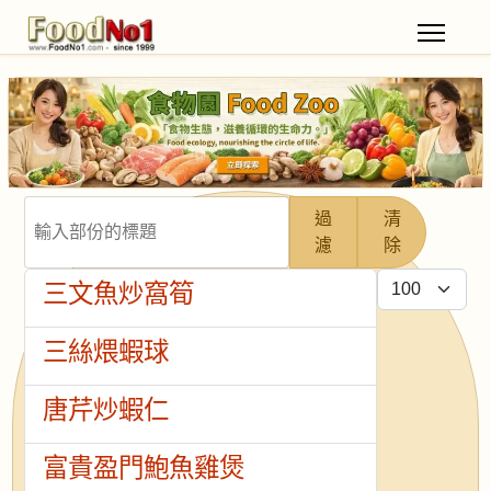
輸入部份的標題
過
清
濾
除
每頁顯示條數
三文魚炒窩筍
三絲煨蝦球
唐芹炒蝦仁
富貴盈門鮑魚雞煲