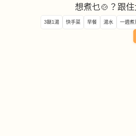
想煮乜🍲？跟住
3餸1湯
快手菜
早餐
湯水
一週煮