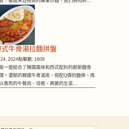
食！靈感來自經典的廣東炒麵，我們將肉碎…
韓式牛骨湯拉麵拼盤
24, 2024
點擊數: 1609
是一道結合了韓國風味和西式配料的創新麵食
理。濃郁的韓國牛骨湯底，搭配Q彈的麵條，再
以香煎的午餐肉、培根、爽脆的生菜…