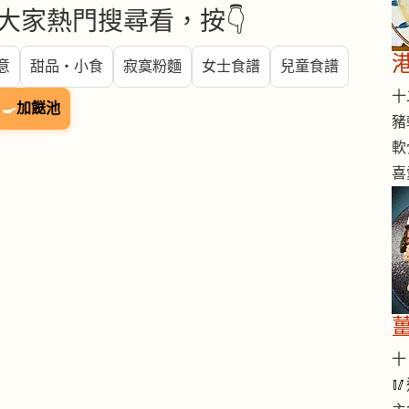
大家熱門搜尋看，按👇
意
甜品・小食
寂寞粉麵
女士食譜
兒童食譜
十二
🍳
加餸池
豬
軟
喜
十 
