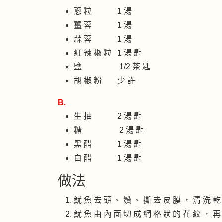
蔥 粒 1 湯
薑 蓉 1 湯
蒜 蓉 1 湯
紅 辣 椒 粒 1 湯 匙
鹽 1/2 茶 匙
胡 椒 粉 少 許
B.
生 抽 2 湯 匙
糖 2 湯 匙
黑 醋 1 湯 匙
白 醋 1 湯 匙
做法
魷 魚 去 頭 、 鬚 、 撕 去 皮 膜 ， 清 洗 乾
魷 魚 由 內 面 切 成 網 格 狀 的 花 紋 ， 再