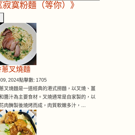
《寂寞粉麵（等你）》
香蔥叉燒麵
09, 2024
點擊數: 1705
蔥叉燒麵是一道經典的港式撈麵，以叉燒、薑
和醬汁為主要食材。叉燒通常是自家製的，以
花肉醃製後燒烤而成，肉質軟嫩多汁，…
魚卷