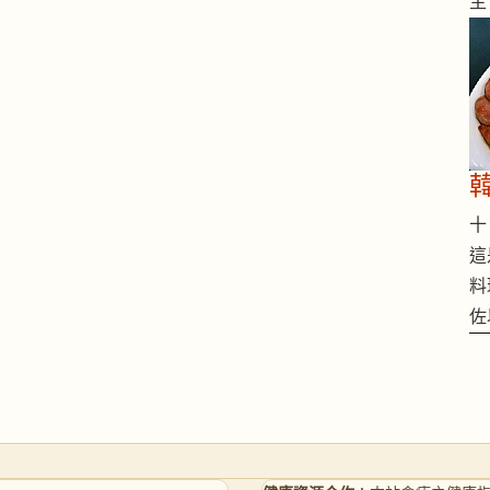
主
十 
這
料
佐