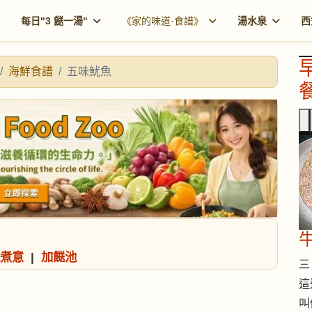
每日"3 餸一湯"
《家的味道·食譜》
湯水泉
西
海鮮食譜
五味魷魚
餐
煮意
|
加餸池
三 
這
叫