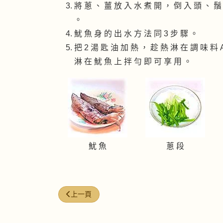
將 蔥 、 薑 放 入 水 煮 開 ， 倒 入 頭 、 鬚
。
魷 魚 身 的 出 水 方 法 同 3 步 驟 。
把 2 湯 匙 油 加 熱 ， 趁 熱 淋 在 調 味 料 
淋 在 魷 魚 上 拌 勻 即 可 享 用 。
魷 魚
蔥 段
上一篇文章: 白灼蝦
上一頁