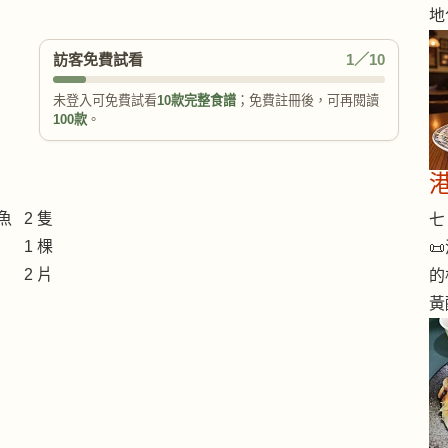
地
訪客免費試看
1／10
未登入可免費試看
10款完整食譜
；免費註冊後，可再閱讀
100款
。
魚 2 隻
七 
 1 棵

 2 片
的
黃