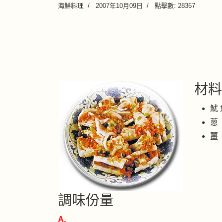
海鮮料理
2007年10月09日
點擊數: 28367
材料
魷 
蔥
薑
調味份量
A.