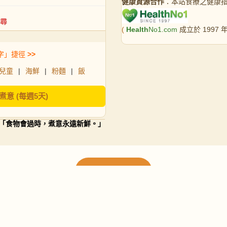
健康資源合作
：本站食療之健康
(
Health
No1.com
成立於 1997
字」捷徑
>>
兒童
|
海鮮
|
粉麵
|
飯
煮意 (每週5天)
「食物會過時，煮意永遠新鮮。」
載入更多食譜
請使用下方頁數繼續瀏覽更多食譜