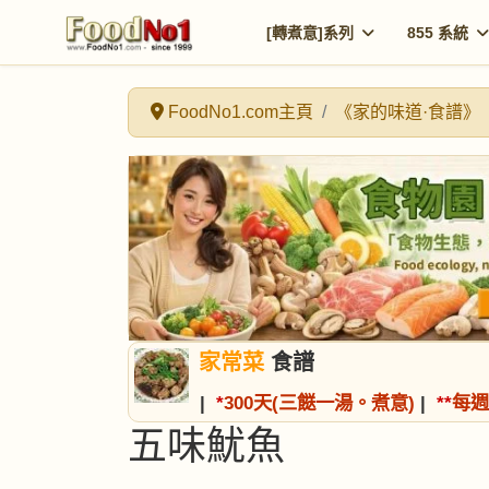
[轉煮意]系列
855 系統
FoodNo1.com主頁
《家的味道·食譜》
家常菜
食譜
|
*
300天(三餸一湯。煮意)
|
*
*
每週
五味魷魚