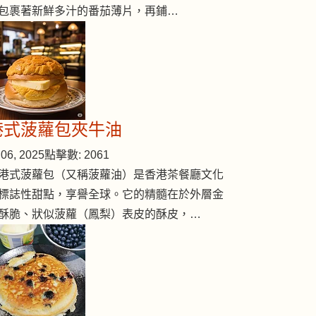
包裹著新鮮多汁的番茄薄片，再鋪…
港式菠蘿包夾牛油
06, 2025
點擊數: 2061
港式菠蘿包（又稱菠蘿油）是香港茶餐廳文化
標誌性甜點，享譽全球。它的精髓在於外層金
酥脆、狀似菠蘿（鳳梨）表皮的酥皮，…