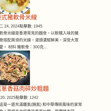
港式豬軟骨米線
 24, 2024
點擊數: 1945
軟骨米線是香港常見的麵食，以軟糯入味的豬
骨搭配爽滑的米線，湯頭濃郁鮮美，深受大眾
愛。 材料 豬軟骨：300克…
薑蔥香菇肉碎炒粗麵
20, 2025
點擊數: 1242
這是一道充滿鑊氣(鍋氣) 和中華傳統風味的家常