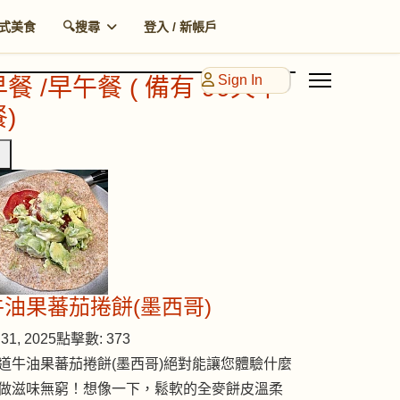
式美食
🔍搜尋
登入 / 新帳戶
Sign In
早餐 /早午餐 ( 備有 90天早
)
牛油果蕃茄捲餅(墨西哥)
31, 2025
點擊數: 373
道牛油果蕃茄捲餅(墨西哥)絕對能讓您體驗什麼
做滋味無窮！想像一下，鬆軟的全麥餅皮溫柔