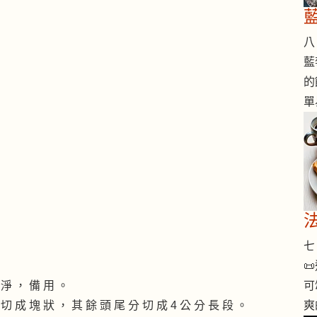
八 
藍
的
單
七 

可
 淨 ， 備 用 。
爽
 切 成 塊 狀 ， 其 餘 頭 尾 分 切 成 4 公 分 長 段 。