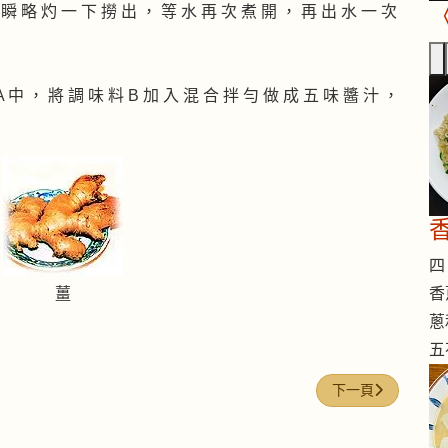
 瞬 略 灼 一 下 撈 出 ， 等 水 再 次 煮 開 ， 再 出 水 一 次
A 中 ， 將 調 味 料 B 加 入 混 合 拌 勻 做 成 五 味 醬 汁 ，
四 
香
薑
蔥
五
下一篇文章: 健康
下一頁