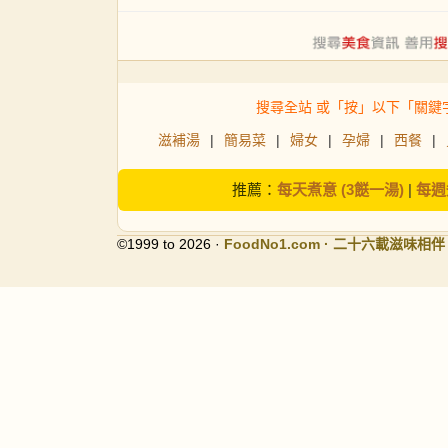
搜尋全站 或「按」以下「關鍵
滋補湯
|
簡易菜
|
婦女
|
孕婦
|
西餐
|
推薦：
每天煮意 (3餸一湯)
|
每週
©1999 to 2026 ·
FoodNo1
.com · 二十六載滋味相伴