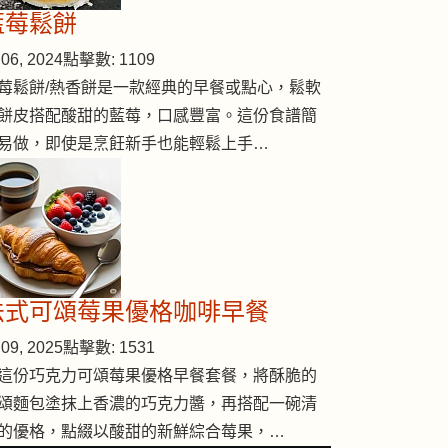
藍莓鬆餅
06, 2024
點擊數: 1109
莓鬆餅/熱香餅是一款經典的早餐或點心，鬆軟
餅皮搭配酸甜的藍莓，口感豐富。這份食譜簡
易做，即使是烹飪新手也能輕鬆上手…
法式可頌莓果優格咖啡早餐
09, 2025
點擊數: 1531
這份巧克力可頌莓果優格早餐套餐，將酥脆的
頌麵包塗抹上香濃的巧克力醬，再搭配一碗清
的優格，點綴以酸甜的新鮮綜合莓果，…