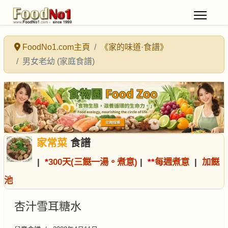
FoodNo1.com主頁
《家的味道·食譜》
男女老幼 (家庭食譜)
家常菜
食譜
|
*
300天(三餸一湯。煮意)
|
*
*
每週煮意
|
加餸
池
杏汁雪耳糖水