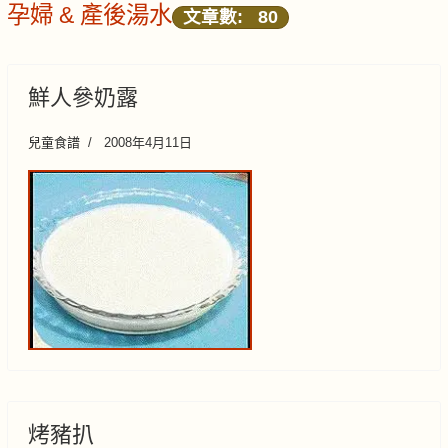
孕婦 & 產後湯水
文章數: 80
鮮人參奶露
兒童食譜
2008年4月11日
烤豬扒