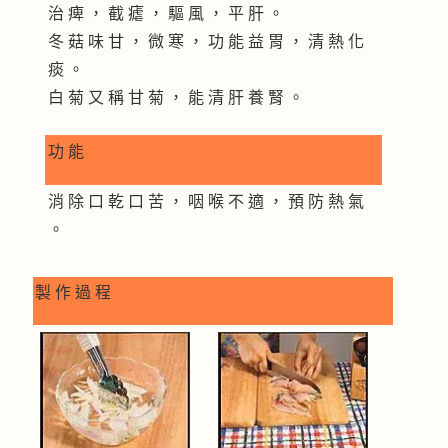
治 痺 ， 截 瘧 ， 驅 風 ， 平 肝 。
冬 菇 味 甘 ， 微 寒 ， 功 能 益 胃 ， 清 熱 化
痰 。
白 菊 又 稱 甘 菊 ， 能 清 肝 養 腎 。
功 能
消 除 口 乾 口 苦 ， 咽 喉 不 適 ， 預 防 熱 氣
。
製 作 過 程