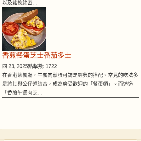
以及鬆軟綿密…
香煎餐蛋芝士番茄多士
四 23, 2025
點擊數: 1722
在香港茶餐廳，午餐肉煎蛋可謂是經典的搭配。常見的吃法多
是將其與公仔麵結合，成為廣受歡迎的「餐蛋麵」。而這道
「香煎午餐肉芝…