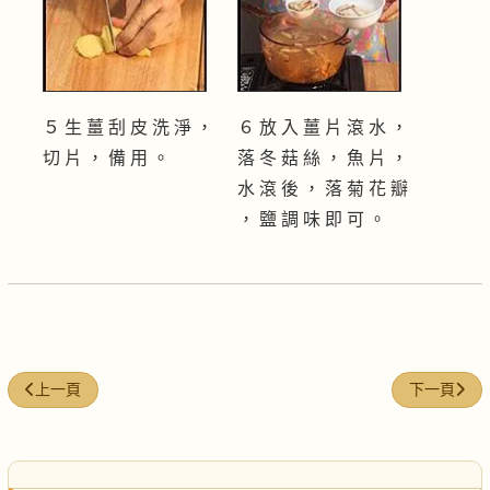
５ 生 薑 刮 皮 洗 淨 ，
６ 放 入 薑 片 滾 水 ，
切 片 ， 備 用 。
落 冬 菇 絲 ， 魚 片 ，
水 滾 後 ， 落 菊 花 瓣
， 鹽 調 味 即 可 。
上一篇文章: 杏汁雪耳糖水
下一篇文章
上一頁
下一頁