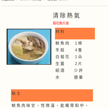
清 除 熱 氣
菊花魚片湯
材 料
鯇 魚 肉 1 條
冬 菇 4 隻
白 菊 花 1 朵
生 薑 2 片
紹 酒 少 許
水 適 量
貼 士
鯇 魚 肉 味 甘 ， 性 微 溫 ， 能 暖 胃 和 中 ，