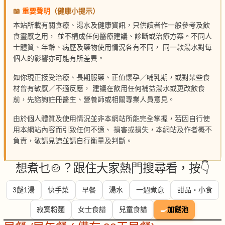
📖
重要聲明
（健康小提示）
本站所載有關食療、湯水及健康資訊，只供讀者作一般參考及飲
食靈感之用， 並不構成任何醫療建議、診斷或治療方案。不同人
士體質、年齡、病歷及藥物使用情況各有不同， 同一款湯水對每
個人的影響亦可能有所差異。
如你現正接受治療、長期服藥、正值懷孕／哺乳期，或對某些食
材曾有敏感／不適反應， 建議在飲用任何補益湯水或更改飲食
前，先諮詢註冊醫生、營養師或相關專業人員意見。
由於個人體質及使用情況並非本網站所能完全掌握，若因自行使
用本網站內容而引致任何不適、 損害或損失，本網站及作者概不
負責，敬請見諒並請自行衡量及判斷。
想煮乜🍲？跟住大家熱門搜尋看，按👇
3餸1湯
快手菜
早餐
湯水
一週煮意
甜品・小食
寂寞粉麵
女士食譜
兒童食譜
🍳
加餸池