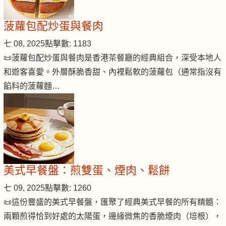
菠蘿包配炒蛋與餐肉
七 08, 2025
點擊數: 1183
📜菠蘿包配炒蛋與餐肉是香港茶餐廳的經典組合，深受本地人
和遊客喜愛。外層酥脆香甜、內裡鬆軟的菠蘿包（通常指沒有
餡料的菠蘿麵…
美式早餐盤：煎雙蛋、煙肉、鬆餅
七 09, 2025
點擊數: 1260
📜這份豐盛的美式早餐盤，匯聚了經典美式早餐的所有精髓：
兩顆煎得恰到好處的太陽蛋，邊緣微焦的香脆煙肉（培根），