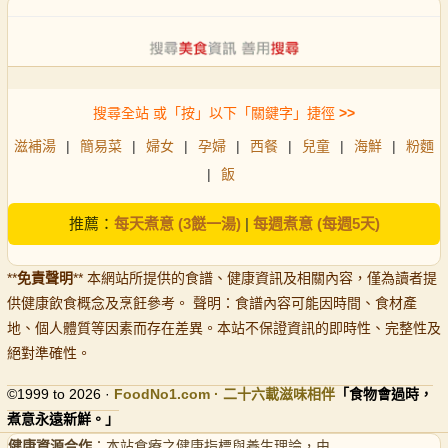
搜尋全站 或「按」以下「關鍵字」捷徑
>>
滋補湯
|
簡易菜
|
婦女
|
孕婦
|
西餐
|
兒童
|
海鮮
|
粉麵
|
飯
推薦：
每天煮意 (3餸一湯)
|
每週煮意 (每週5天)
**
免責聲明
** 本網站所提供的食譜、健康資訊及相關內容，僅為讀者提
供健康飲食概念及烹飪參考。 聲明：食譜內容可能因時間、食材產
地、個人體質等因素而存在差異。本站不保證資訊的即時性、完整性及
絕對準確性。
©1999 to 2026 ·
FoodNo1
.com · 二十六載滋味相伴
「食物會過時，
煮意永遠新鮮。」
健康資源合作
：本站食療之健康指標與養生理論，由