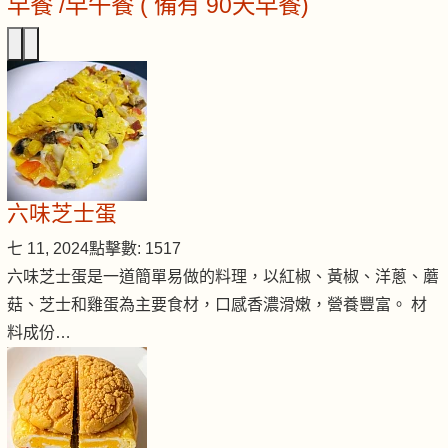
早餐 /早午餐 ( 備有 90天早餐)
六味芝士蛋
七 11, 2024
點擊數: 1517
六味芝士蛋是一道簡單易做的料理，以紅椒、黃椒、洋蔥、蘑
菇、芝士和雞蛋為主要食材，口感香濃滑嫩，營養豐富。 材
料成份…