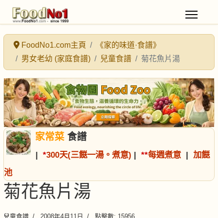
FoodNo1.com主頁
《家的味道·食譜》
男女老幼 (家庭食譜)
兒童食譜
菊花魚片湯
家常菜
食譜
|
*
300天(三餸一湯。煮意)
|
*
*
每週煮意
|
加餸
池
菊花魚片湯
兒童食譜
2008年4月11日
點擊數: 15956