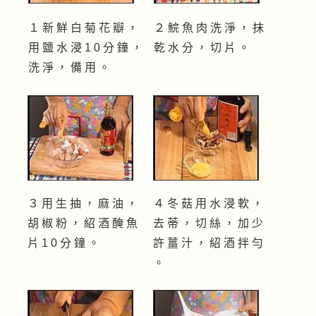
１ 新 鮮 白 菊 花 瓣 ，
２ 鯇 魚 肉 洗 淨 ， 抹
用 鹽 水 浸 1 0 分 鐘 ，
乾 水 分 ， 切 片 。
洗 淨 ， 備 用 。
３ 用 生 抽 ， 麻 油 ，
４ 冬 菇 用 水 浸 軟 ，
胡 椒 粉 ， 紹 酒 醃 魚
去 蒂 ， 切 絲 ， 加 少
片 1 0 分 鐘 。
許 薑 汁 ， 紹 酒 拌 勻
。