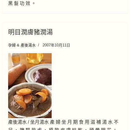
黑 髮 功 效 。
明目潤膚豬潤湯
孕婦 & 產後湯水
2007年10月11日
產後湯水 / 坐月湯水 產 婦 坐 月 期 食 用 滋 補 湯 水 不