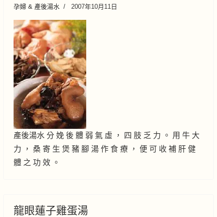
孕婦 & 產後湯水
2007年10月11日
產後湯水 分 娩 後 體 弱 氣 虛 ， 四 肢 乏 力 。 用 牛 大
力 ， 桑 寄 生 煲 豬 腳 湯 作 食 療 ， 便 可 收 補 肝 健
體 之 功 效 。
龍眼蓮子雞蛋湯