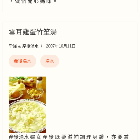
， 做 個 開 心 媽 咪 。
雪耳雞蛋竹笙湯
孕婦 & 產後湯水
2007年10月11日
產後湯水
湯水
產後湯水 婦 女 產 後 既 要 滋 補 調 理 身 體 ， 亦 要 兼