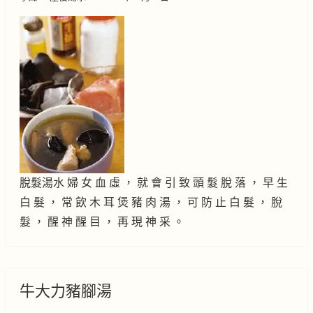
脫髮湯水 婦 女 血 虛 ， 就 會 引 致 頭 髮 脫 落 ， 早 生
白 髮 ， 常 飲 木 耳 煲 豬 肉 湯 ， 可 防 止 白 髮 ， 脫
髮 ， 醒 神 醒 目 ， 再 現 神 采 。
牛大力豬腳湯