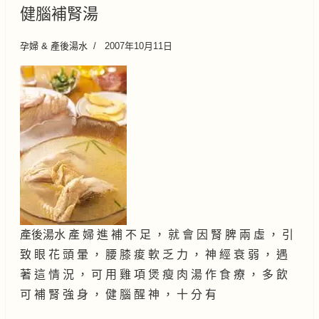
健腦補腎湯
孕婦 & 產後湯水
2007年10月11日
產後湯水 產 婦 進 補 不 足 ， 就 會 因 腎 脾 兩 虛 ， 引
致 眼 花 頭 暈 ， 腰 膝 痠 軟 乏 力 ， 神 經 衰 弱 ， 遇
著 這 情 況 ， 可 用 雞 項 煲 瘦 肉 湯 作 食 療 ， 多 飲
可 補 腎 強 身 ， 健 腦 醒 神 ， 十 分 有