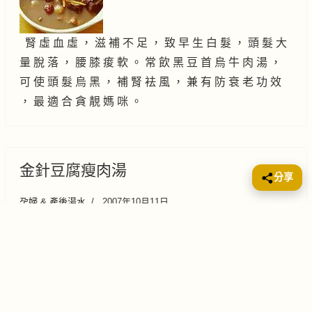
腎 虛 血 虛 ， 滋 補 不 足 ， 致 早 生 白 髮 ， 頭 髮 大
量 脫 落 ， 腰 膝 痠 軟 。 常 飲 黑 豆 首 烏 牛 肉 湯 ，
可 使 頭 髮 烏 黑 ， 補 腎 袪 風 ， 兼 有 防 衰 老 功 效
， 最 適 合 貪 靚 媽 咪 。
金針豆腐瘦肉湯
分享
孕婦 & 產後湯水
2007年10月11日
產後湯水
湯水