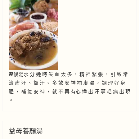
產後湯水 分 娩 時 失 血 太 多 ， 精 神 緊 張 ， 引 致 常
流 虛 汗 、 盜 汗 。 多 飲 安 神 補 虛 湯 ， 調 理 好 身
體 ， 補 氣 安 神 ， 就 不 再 有心 悸 出 汗 等 毛 病 出 現
。
益母養顏湯