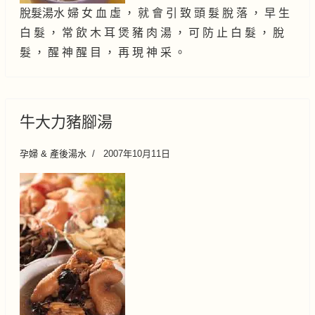
脫髮湯水 婦 女 血 虛 ， 就 會 引 致 頭 髮 脫 落 ， 早 生
白 髮 ， 常 飲 木 耳 煲 豬 肉 湯 ， 可 防 止 白 髮 ， 脫
髮 ， 醒 神 醒 目 ， 再 現 神 采 。
牛大力豬腳湯
孕婦 & 產後湯水
2007年10月11日