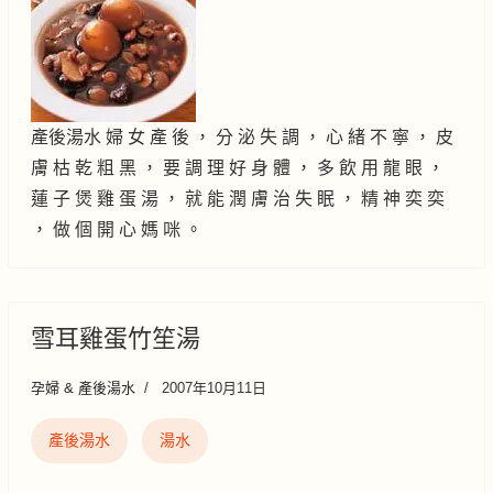
產後湯水 婦 女 產 後 ， 分 泌 失 調 ， 心 緒 不 寧 ， 皮
膚 枯 乾 粗 黑 ， 要 調 理 好 身 體 ， 多 飲 用 龍 眼 ，
蓮 子 煲 雞 蛋 湯 ， 就 能 潤 膚 治 失 眠 ， 精 神 奕 奕
， 做 個 開 心 媽 咪 。
雪耳雞蛋竹笙湯
孕婦 & 產後湯水
2007年10月11日
產後湯水
湯水