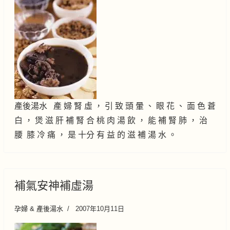
產後湯水 產 婦 腎 虛 ， 引 致 頭 暈 、 眼 花 、 面 色 蒼
白 ， 煲 滋 肝 補 腎 合 桃 肉 湯 飲 ， 能 補 腎 肺 ， 治
腰 膝 冷 痛 ， 是 十分 有 益 的 滋 補 湯 水 。
補氣安神補虛湯
孕婦 & 產後湯水
2007年10月11日