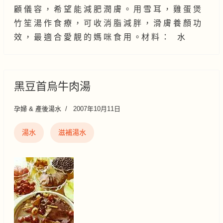
顧 儀 容 ， 希 望 能 減 肥 潤 膚 。 用 雪 耳 ， 雞 蛋 煲
竹 笙 湯 作 食 療 ， 可 收 消 脂 減 胖 ， 滑 膚 養 顏 功
效 ， 最 適 合 愛 靚 的 媽 咪 食 用 。材 料 ： 水
黑豆首烏牛肉湯
孕婦 & 產後湯水
2007年10月11日
湯水
滋補湯水