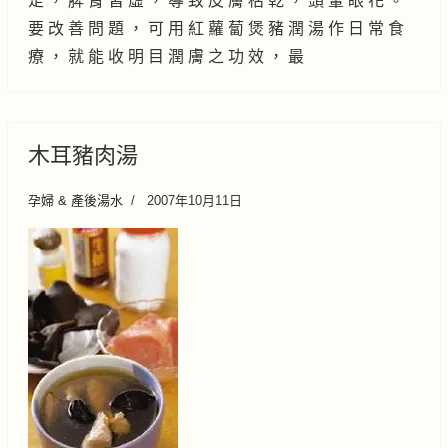
足 ， 脾 腎 皆 虛 ， 導 致 皮 膚 枯 乾 ， 頭 暈 眼 花 。
要 改 善 問 題 ， 可 用 紅 蘿 蔔 煲 豬 潤 湯 作 日 常 食
療 ， 就 能 收 明 目 潤 膚 之 功 效 ， 最
木耳豬肉湯
孕婦 & 產後湯水
2007年10月11日