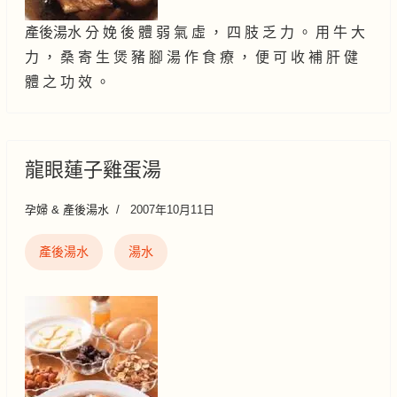
產後湯水 分 娩 後 體 弱 氣 虛 ， 四 肢 乏 力 。 用 牛 大
力 ， 桑 寄 生 煲 豬 腳 湯 作 食 療 ， 便 可 收 補 肝 健
體 之 功 效 。
龍眼蓮子雞蛋湯
孕婦 & 產後湯水
2007年10月11日
產後湯水
湯水