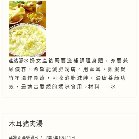
產後湯水 婦 女 產 後 既 要 滋 補 調 理 身 體 ， 亦 要 兼
顧 儀 容 ， 希 望 能 減 肥 潤 膚 。 用 雪 耳 ， 雞 蛋 煲
竹 笙 湯 作 食 療 ， 可 收 消 脂 減 胖 ， 滑 膚 養 顏 功
效 ， 最 適 合 愛 靚 的 媽 咪 食 用 。材 料 ： 水
木耳豬肉湯
孕婦 & 產後湯水
2007年10月11日