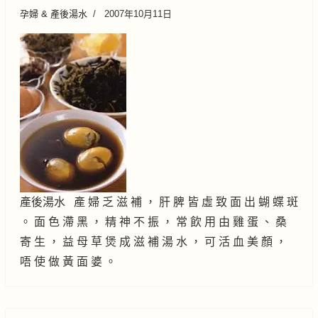
孕婦 & 產後湯水
2007年10月11日
產後湯水 產 婦 乏 滋 補 ， 肝 脾 皆 虛 致 面 出 蝴 蝶 斑
。 面 色 滯 黑 ， 精 神 不 振 ， 常 飲 用 由 雞 蛋 、 桑
寄 生 ， 益 母 草 煲 成 滋 補 湯 水 ， 可 活 血 美 顏 ，
唔 使 做 黃 面 婆 。