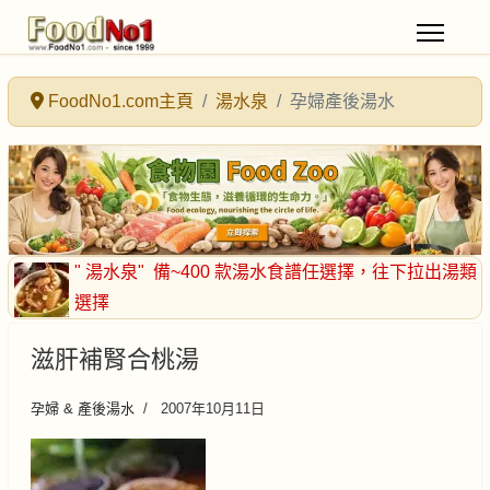
FoodNo1.com主頁
湯水泉
孕婦產後湯水
" 湯水泉"
備~400 款湯水食譜任選擇
，往下拉出湯類
選擇
滋肝補腎合桃湯
孕婦 & 產後湯水
2007年10月11日