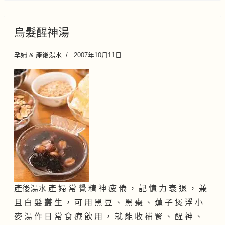
烏髮醒神湯
孕婦 & 產後湯水
2007年10月11日
產後湯水 產 婦 常 覺 精 神 疲 倦 ， 記 憶 力 衰 退 ， 兼
且 白 髮 叢 生 ， 可 用 黑 豆 、 黑 棗 、 蓮 子 煲 浮 小
麥 湯 作 日 常 食 療 飲 用 ， 就 能 收 補 腎 、 醒 神 、