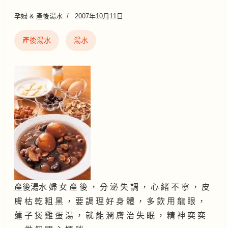
孕婦 & 產後湯水
2007年10月11日
產後湯水
湯水
產後湯水 婦 女 產 後 ， 分 泌 失 調 ， 心 緒 不 寧 ， 皮
膚 枯 乾 粗 黑 ， 要 調 理 好 身 體 ， 多 飲 用 龍 眼 ，
蓮 子 煲 雞 蛋 湯 ， 就 能 潤 膚 治 失 眠 ， 精 神 奕 奕