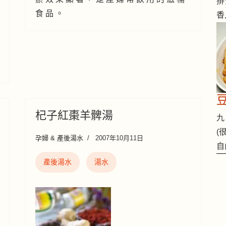
排
食 品 。
香
杞子紅棗羊髀湯
九 
(
孕婦 & 產後湯水
2007年10月11日
自
產後湯水
湯水