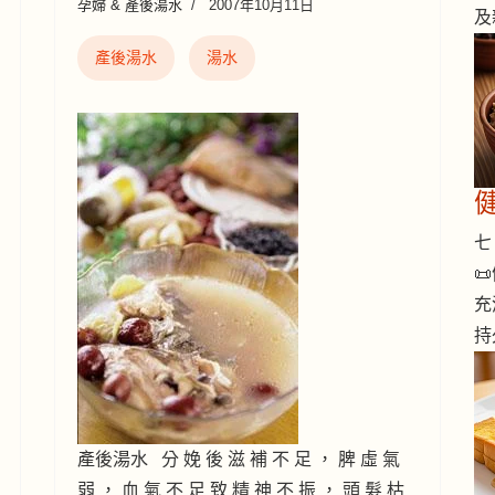
孕婦 & 產後湯水
2007年10月11日
及
產後湯水
湯水
七 

充
持
產後湯水 分 娩 後 滋 補 不 足 ， 脾 虛 氣
弱 ， 血 氣 不 足 致 精 神 不 振 ， 頭 髮 枯