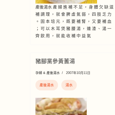
產後湯水 產 婦 進 補 不 足 ， 身 體 欠 缺 滋
補 調 理 ， 就 會 脾 虛 氣 弱 ， 四 肢 乏 力
。 固 本 培 元 ， 既 要 補 腎 ， 又 要 補 血
； 可 以 木 耳 煲 豬 腰 湯 ， 連 渣 、 湯 一
齊 飲 用 ， 就 能 收 補 中 益 氣
豬腳黨參黃蓍湯
孕婦 & 產後湯水
2007年10月11日
產後湯水
湯水