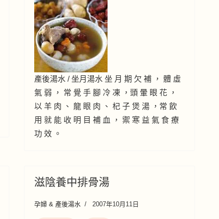
產後湯水 / 坐月湯水 坐 月 期 欠 補 ， 體 虛
氣 弱 ， 常 覺 手 腳 冷 凍 ，頭 暈 眼 花 ，
以 羊 肉 、 龍 眼 肉 、 杞 子 煲 湯 ，常 飲
用 就 能 收 明 目 補 血 ， 禦 寒 益 氣 食 療
功 效 。
滋陰養中排骨湯
孕婦 & 產後湯水
2007年10月11日