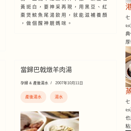
黃 斑 白 ， 要 神 采 再 現 ， 用 黑 豆 、 紅
棗 煲 鯇 魚 尾 湯 飲 用 ， 就 能 滋 補 養 顏
七 
， 做 個 醒 神 靚 媽 咪 。

典
厚
當歸巴戟燉羊肉湯
孕婦 & 產後湯水
2007年10月11日
產後湯水
湯水
七 

也
粘