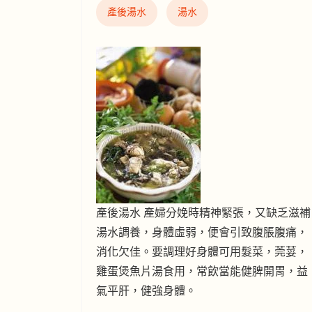
產後湯水
湯水
產後湯水 產婦分娩時精神緊張，又缺乏滋補
湯水調養，身體虛弱，便會引致腹脹腹痛，
消化欠佳。要調理好身體可用髮菜，莞荽，
雞蛋煲魚片湯食用，常飲當能健脾開胃，益
氣平肝，健強身體。