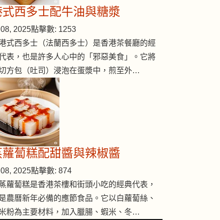
港式西多士配牛油與糖漿
08, 2025
點擊數: 1253
港式西多士（法蘭西多士）是香港茶餐廳的經
代表，也是許多人心中的「邪惡美食」。它將
切方包（吐司）浸泡在蛋漿中，煎至外…
蒸蘿蔔糕配甜醬與辣椒醬
08, 2025
點擊數: 874
蒸蘿蔔糕是香港茶樓和街頭小吃的經典代表，
是農曆新年必備的應節食品。它以白蘿蔔絲、
米粉為主要材料，加入臘腸、蝦米、冬…