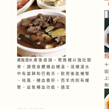
產後湯水 產 後 虛 損 ， 需 進 補 以 強 壯 筋
十一
骨 ， 調 理 身 體 補 血 補 溫 ， 滋 補 湯 水
這
中 有 當 歸 和 巴 戟 天 ， 飲 用 後 能 補 腎
上
、 祛 風 、 補 血 養 肝 ， 而 羊 肉 則 有 暖
無
腎 、 益 氣 補 血 功 能 ， 適 宜