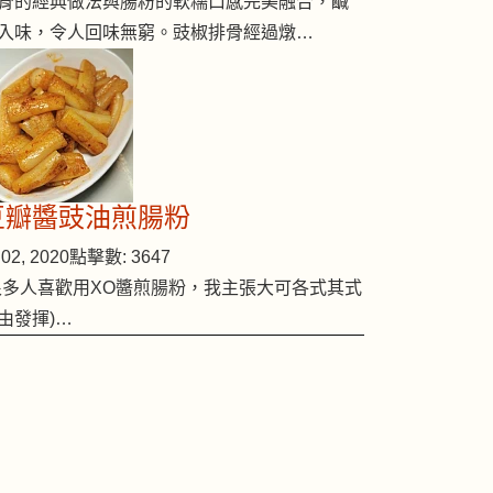
骨的經典做法與腸粉的軟糯口感完美融合，鹹
入味，令人回味無窮。豉椒排骨經過燉…
豆瓣醬豉油煎腸粉
02, 2020
點擊數: 3647
很多人喜歡用XO醬煎腸粉，我主張大可各式其式
由發揮)…