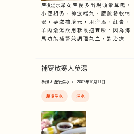
產後湯水婦 女 產 後 多 出 現 頭 暈 耳 鳴 ，
小 便 頻 仍 ， 神 疲 喘 氣 ， 腰 膝 發 軟 情
況 ， 要 滋 補 培 元 ， 用 海 馬 、 紅 棗 、
羊 肉 燉 湯 飲 用 就 最 適 宜 啦 。 因 為 海
馬 功 能 補 腎 兼 調 理 氣 血 ， 對 治 療
補腎散寒人參湯
孕婦 & 產後湯水
2007年10月11日
產後湯水
湯水