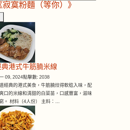
《寂寞粉麵（等你）》
經典港式牛筋腩米線
 09, 2024
點擊數: 2038
道經典的港式美食，牛筋腩炆得軟稔入味，配
爽口的米線和清甜的白菜苗，口感豐富，滋味
窮。 材料（4人份） 主料：…