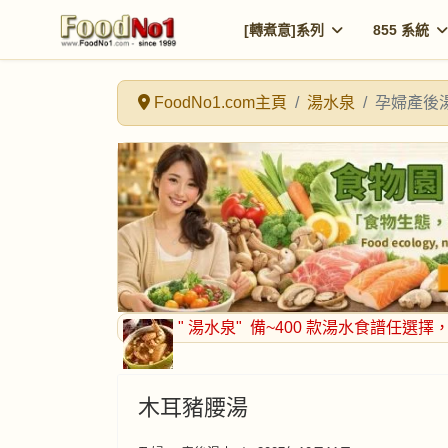
[轉煮意]系列
855 系統
FoodNo1.com主頁
湯水泉
孕婦產後
" 湯水泉"
備~400 款湯水食譜任選擇
木耳豬腰湯