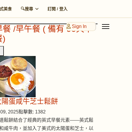
式美食
🔍搜尋
訂閱 / 登入
Sign In
早餐 /早午餐 ( 備有 90天早
)
太陽蛋咸牛芝士鬆餅
09, 2025
點擊數: 1382
道鬆餅結合了經典的英式早餐元素——英式鬆
和咸牛肉，並加入了美式的太陽蛋和芝士，以