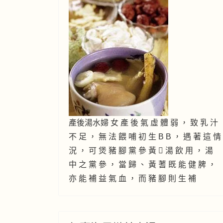
產後湯水婦 女 產 後 氣 虛 體 弱 ， 致 乳 汁
不 足 ， 無 法 餵 哺 初 生 B B ， 遇 著 這 情
況 ， 可 煲 豬 腳 黨 參 黃  湯 飲 用 ， 湯
中 之 黨 參 ， 當 歸 、 黃 蓍 既 能 健 脾 ，
亦 能 補 益 氣 血 ， 而 豬 腳 則 生 補