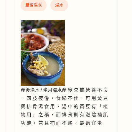
產後湯水
湯水
產後湯水 / 坐月湯水產 後 欠 補 營 養 不 良
， 四 肢 疲 倦 ， 食 慾 不 佳 ， 可 用 黃 豆
煲 排 骨 湯 食 用 ， 湯 中 的 黃 豆 有 「 植
物 用 」 之 稱 ， 而 排 骨 則 有 滋 陰 補 肌
功 能 ， 兼 且 補 而 不 燥 ， 最 適 宜 坐