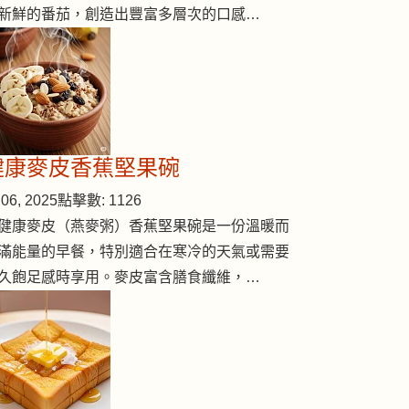
新鮮的番茄，創造出豐富多層次的口感…
健康麥皮香蕉堅果碗
06, 2025
點擊數: 1126
健康麥皮（燕麥粥）香蕉堅果碗是一份溫暖而
滿能量的早餐，特別適合在寒冷的天氣或需要
久飽足感時享用。麥皮富含膳食纖維，…