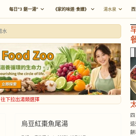
每日"3 餸一湯"
《家的味道·食譜》
湯水泉
西
湯水
餐
，往下拉出湯類選擇
四 
烏豆紅棗魚尾湯
這
餅