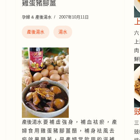
雞蛋豬腳薑
孕婦 & 產後湯水
2007年10月11日
產後湯水
湯水
六 
上
肉
鮮
產後湯水 要 補 虛 強 身 ， 補 血 袪 瘀 ， 產
三 
婦 食 用 雞 蛋 豬 腳 薑 醋 ， 補 身 袪 風 去
豉
瘀 效 果 顯 著 ， 是 產 婦 常 飲 用 的 滋 補