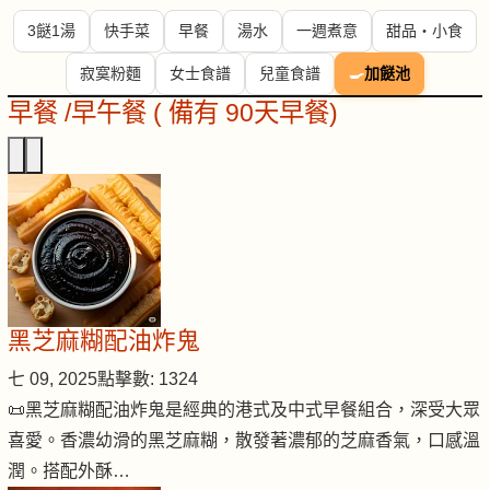
3餸1湯
快手菜
早餐
湯水
一週煮意
甜品・小食
寂寞粉麵
女士食譜
兒童食譜
🍳
加餸池
早餐 /早午餐 ( 備有 90天早餐)
黑芝麻糊配油炸鬼
七 09, 2025
點擊數: 1324
📜黑芝麻糊配油炸鬼是經典的港式及中式早餐組合，深受大眾
喜愛。香濃幼滑的黑芝麻糊，散發著濃郁的芝麻香氣，口感溫
潤。搭配外酥…