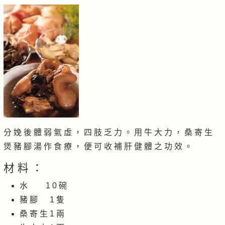
分 娩 後 體 弱 氣 虛 ， 四 肢 乏 力 。 用 牛 大 力 ， 桑 寄 生
煲 豬 腳 湯 作 食 療 ， 便 可 收 補 肝 健 體 之 功 效 。
材 料 ：
水 1 0 碗
豬 腳 1 隻
桑 寄 生 1 兩