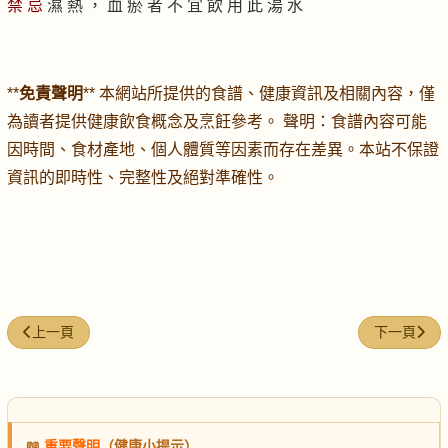
禁 忌
濕 熱 ， 血 瘀 者 不 宜 飲 用 此 湯 水
**
免責聲明
** 本網站所提供的食譜、健康資訊及相關內容，僅
為讀者提供健康飲食概念及烹飪參考。 聲明：食譜內容可能
因時間、食材產地、個人體質等因素而存在差異。本站不保證
資訊的即時性、完整性及絕對準確性。
上一篇文章: 木耳豬肉湯
下一篇文章
上一頁
下一頁
📖
重要聲明
（健康小提示）