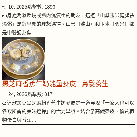
七 10, 2025
點擊數: 1893
📜身處潮濕環境或體內濕氣重的朋友，這道「山藥玉米健脾祛
濕粥」是您早餐的理想選擇。山藥（淮山）和玉米（粟米）都
是中醫認為健…
黑芝麻香蕉牛奶能量麥皮 | 烏髮養生
一 24, 2026
點擊數: 817
🥗這款黑豆黑芝麻粉香蕉牛奶麥皮是一道展現「一家人也可以
各取所需的美味選擇」的活力早餐。結合了高纖麥皮、優質植
物蛋白與香蕉…