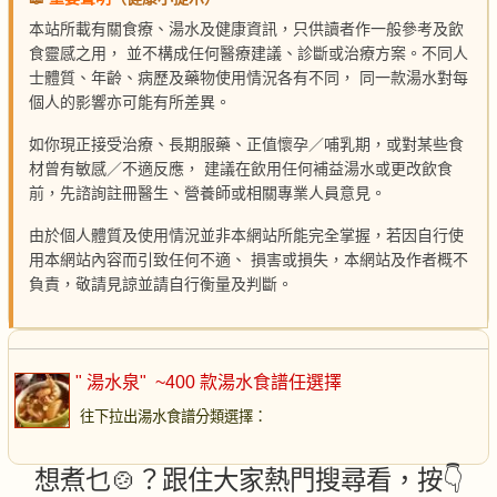
本站所載有關食療、湯水及健康資訊，只供讀者作一般參考及飲
食靈感之用， 並不構成任何醫療建議、診斷或治療方案。不同人
士體質、年齡、病歷及藥物使用情況各有不同， 同一款湯水對每
個人的影響亦可能有所差異。
如你現正接受治療、長期服藥、正值懷孕／哺乳期，或對某些食
材曾有敏感／不適反應， 建議在飲用任何補益湯水或更改飲食
前，先諮詢註冊醫生、營養師或相關專業人員意見。
由於個人體質及使用情況並非本網站所能完全掌握，若因自行使
用本網站內容而引致任何不適、 損害或損失，本網站及作者概不
負責，敬請見諒並請自行衡量及判斷。
" 湯水泉"
~400 款湯水食譜任選擇
往下拉出湯水食譜分類選擇
：
想煮乜🍲？跟住大家熱門搜尋看，按👇