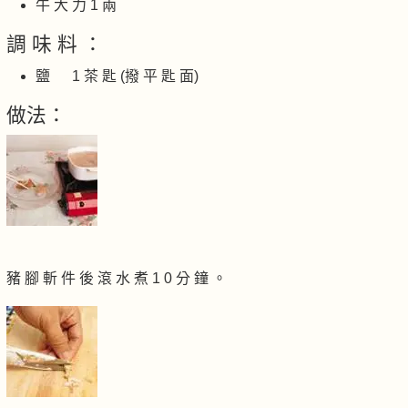
牛 大 力 1 兩
調 味 料 ：
鹽 1 茶 匙 (撥 平 匙 面)
做法：
豬 腳 斬 件 後 滾 水 煮 1 0 分 鐘 。