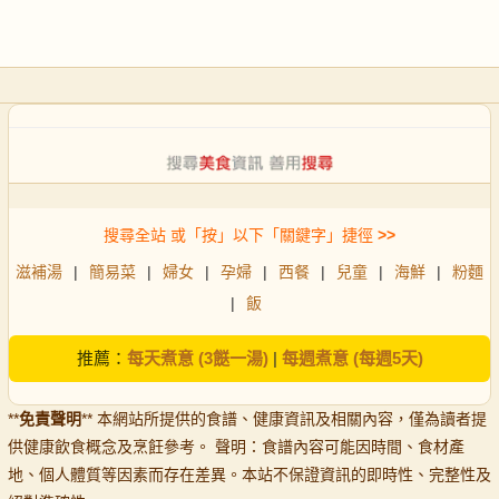
搜尋全站 或「按」以下「關鍵字」捷徑
>>
滋補湯
|
簡易菜
|
婦女
|
孕婦
|
西餐
|
兒童
|
海鮮
|
粉麵
|
飯
推薦：
每天煮意 (3餸一湯)
|
每週煮意 (每週5天)
**
免責聲明
** 本網站所提供的食譜、健康資訊及相關內容，僅為讀者提
供健康飲食概念及烹飪參考。 聲明：食譜內容可能因時間、食材產
地、個人體質等因素而存在差異。本站不保證資訊的即時性、完整性及