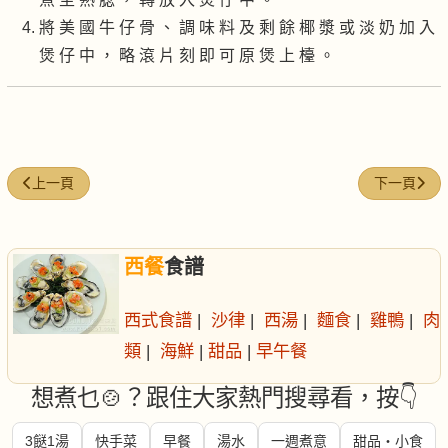
將 美 國 牛 仔 骨 、 調 味 料 及 剩 餘 椰 漿 或 淡 奶 加 入
煲 仔 中 ， 略 滾 片 刻 即 可 原 煲 上 檯 。
上一篇文章: 加州提子乾炒京蔥肉丁
下一篇文章
上一頁
下一頁
西餐
食譜
西式食譜
|
沙律
|
西湯
|
麵食
|
雞鴨
|
肉
類
|
海鮮
|
甜品
|
早午餐
想煮乜🍲？跟住大家熱門搜尋看，按👇
3餸1湯
快手菜
早餐
湯水
一週煮意
甜品・小食