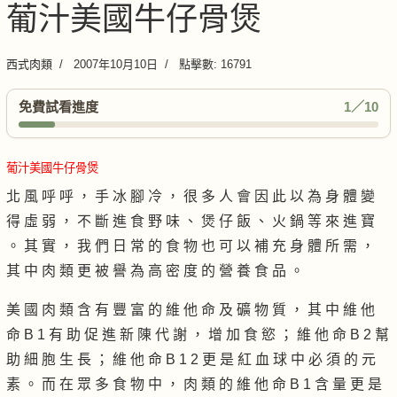
葡汁美國牛仔骨煲
西式肉類
2007年10月10日
點擊數: 16791
免費試看進度
1／10
葡汁美國牛仔骨煲
北 風 呼 呼 ， 手 冰 腳 冷 ， 很 多 人 會 因 此 以 為 身 體 變
得 虛 弱 ， 不 斷 進 食 野 味 、 煲 仔 飯 、 火 鍋 等 來 進 寶
。 其 實 ， 我 們 日 常 的 食 物 也 可 以 補 充 身 體 所 需 ，
其 中 肉 類 更 被 譽 為 高 密 度 的 營 養 食 品 。
美 國 肉 類 含 有 豐 富 的 維 他 命 及 礦 物 質 ， 其 中 維 他
命 B 1 有 助 促 進 新 陳 代 謝 ， 增 加 食 慾 ； 維 他 命 B 2 幫
助 細 胞 生 長 ； 維 他 命 B 1 2 更 是 紅 血 球 中 必 須 的 元
素 。 而 在 眾 多 食 物 中 ， 肉 類 的 維 他 命 B 1 含 量 更 是