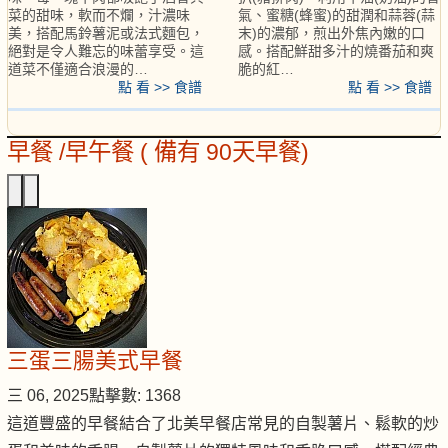
菜的甜味，軟而不爛，汁濃味
氣、蜜糖(蜂蜜)的甜潤和蒜蓉(蒜
美，搭配馬鈴薯泥或法式麵包，
末)的濃郁，煎出外焦內嫩的口
絕對是令人難忘的味蕾享受。這
感。搭配鮮甜多汁的燒番茄和爽
道菜不僅適合浪漫的…
脆的紅…
點 看 >> 食譜
點 看 >> 食譜
早餐 /早午餐 ( 備有 90天早餐)
三蛋三腸美式早餐
三 06, 2025
點擊數: 1368
這道豐盛的早餐結合了北美早餐店常見的自製薯片、鬆軟的炒