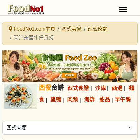
FoodNo1.com主頁
西式美食
西式肉類
葡汁美國牛仔骨煲
西餐
食譜
西式食譜
|
沙律
|
西湯
|
麵
食
|
雞鴨
|
肉類
|
海鮮
|
甜品
|
早午餐
選擇食譜分類