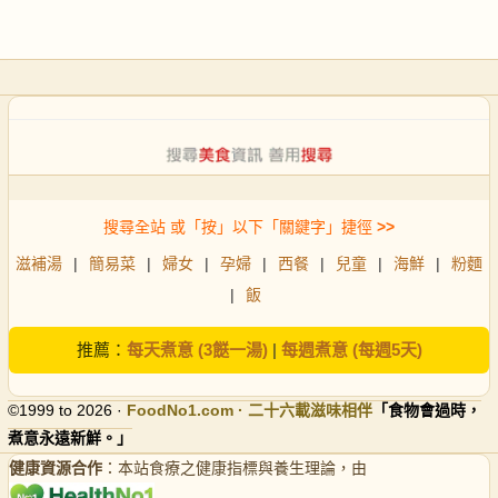
搜尋全站 或「按」以下「關鍵字」捷徑
>>
滋補湯
|
簡易菜
|
婦女
|
孕婦
|
西餐
|
兒童
|
海鮮
|
粉麵
|
飯
推薦：
每天煮意 (3餸一湯)
|
每週煮意 (每週5天)
©1999 to 2026 ·
FoodNo1
.com · 二十六載滋味相伴
「食物會過時，
煮意永遠新鮮。」
健康資源合作
：本站食療之健康指標與養生理論，由