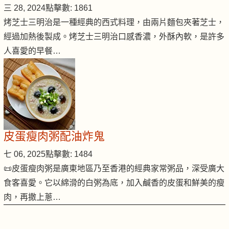
三 28, 2024
點擊數: 1861
烤芝士三明治是一種經典的西式料理，由兩片麵包夾著芝士，
經過加熱後製成。烤芝士三明治口感香濃，外酥內軟，是許多
人喜愛的早餐…
皮蛋瘦肉粥配油炸鬼
七 06, 2025
點擊數: 1484
📜皮蛋瘦肉粥是廣東地區乃至香港的經典家常粥品，深受廣大
食客喜愛。它以綿滑的白粥為底，加入鹹香的皮蛋和鮮美的瘦
肉，再撒上蔥…