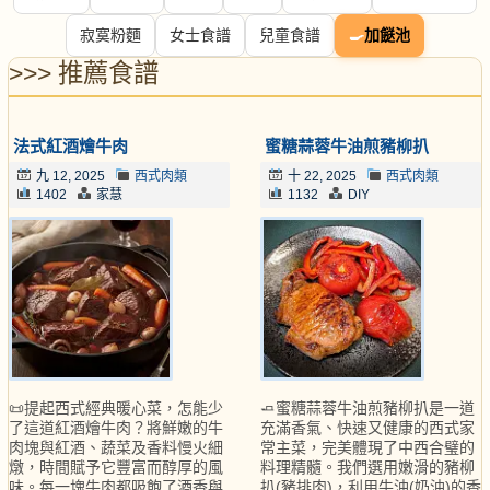
寂寞粉麵
女士食譜
兒童食譜
🍳
加餸池
>>> 推薦食譜
法式紅酒燴牛肉
蜜糖蒜蓉牛油煎豬柳扒
九 12, 2025
西式肉類
十 22, 2025
西式肉類
1402
家慧
1132
DIY
📜提起西式經典暖心菜，怎能少
🧈蜜糖蒜蓉牛油煎豬柳扒是一道
了這道紅酒燴牛肉？將鮮嫩的牛
充滿香氣、快速又健康的西式家
肉塊與紅酒、蔬菜及香料慢火細
常主菜，完美體現了中西合璧的
燉，時間賦予它豐富而醇厚的風
料理精髓。我們選用嫩滑的豬柳
味。每一塊牛肉都吸飽了酒香與
扒(豬排肉)，利用牛油(奶油)的香