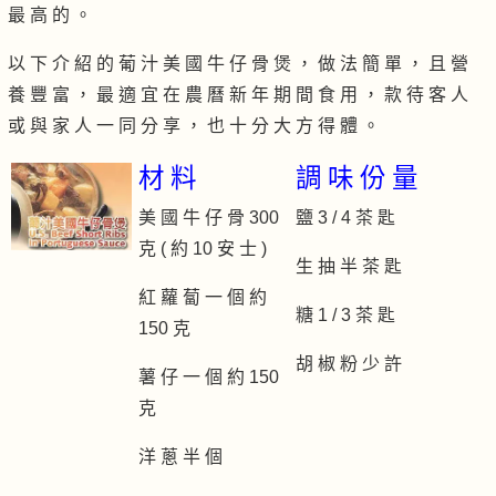
最 高 的 。
以 下 介 紹 的 葡 汁 美 國 牛 仔 骨 煲 ， 做 法 簡 單 ， 且 營
養 豐 富 ， 最 適 宜 在 農 曆 新 年 期 間 食 用 ， 款 待 客 人
或 與 家 人 一 同 分 享 ， 也 十 分 大 方 得 體 。
材 料
調 味 份 量
美 國 牛 仔 骨 300
鹽 3 / 4 茶 匙
克 ( 約 10 安 士 )
生 抽 半 茶 匙
紅 蘿 蔔 一 個 約
糖 1 / 3 茶 匙
150 克
胡 椒 粉 少 許
薯 仔 一 個 約 150
克
洋 蔥 半 個