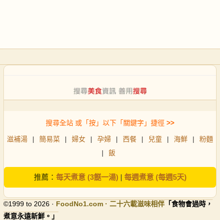
搜尋全站 或「按」以下「關鍵字」捷徑
>>
滋補湯
|
簡易菜
|
婦女
|
孕婦
|
西餐
|
兒童
|
海鮮
|
粉麵
|
飯
推薦：
每天煮意 (3餸一湯)
|
每週煮意 (每週5天)
©1999 to 2026 ·
FoodNo1
.com · 二十六載滋味相伴
「食物會過時，
煮意永遠新鮮。」