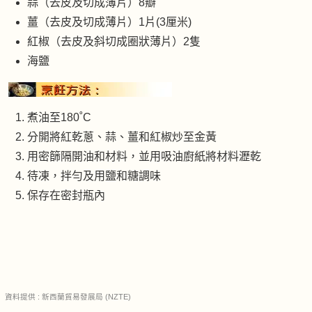
蒜（去皮及切成薄片）8瓣
薑（去皮及切成薄片）1片(3厘米)
紅椒（去皮及斜切成圈狀薄片）2隻
海鹽
煮油至180˚C
分開將紅乾蔥、蒜、薑和紅椒炒至金黃
用密篩隔開油和材料，並用吸油廚紙將材料瀝乾
待凍，拌勻及用鹽和糖調味
保存在密封瓶內
資料提供 : 新西蘭貿易發展局 (NZTE)