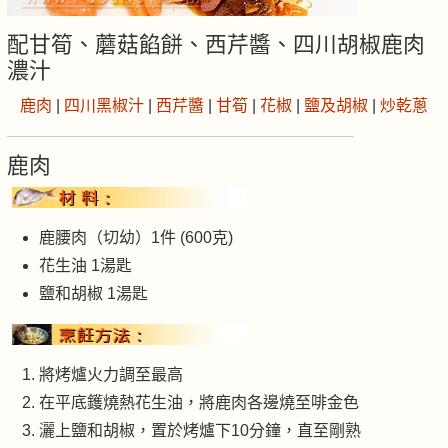
配甘筍、蘑菇餡餅、西芹醬、四川胡椒鹿肉
濃汁
鹿肉
|
四川黑椒汁
|
西芹醬
|
甘筍
|
花椒
|
鹽及胡椒
|
炒乾蔥
鹿肉
鹿腰肉（切幼）1件 (600克)
花生油 1湯匙
鹽和胡椒 1湯匙
將烤爐火力調至最高
在平底鑊燒熱花生油，將鹿肉各邊燒至啡金色
灑上鹽和胡椒，置於烤爐下10分鐘，直至剛熟