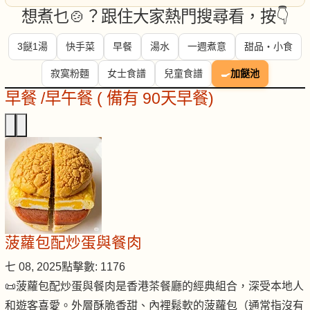
想煮乜🍲？跟住大家熱門搜尋看，按👇
3餸1湯
快手菜
早餐
湯水
一週煮意
甜品・小食
寂寞粉麵
女士食譜
兒童食譜
🍳
加餸池
早餐 /早午餐 ( 備有 90天早餐)
菠蘿包配炒蛋與餐肉
七 08, 2025
點擊數: 1176
📜菠蘿包配炒蛋與餐肉是香港茶餐廳的經典組合，深受本地人
和遊客喜愛。外層酥脆香甜、內裡鬆軟的菠蘿包（通常指沒有