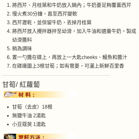
將西芹、月桂葉和牛奶放入鍋內；牛奶要足夠覆蓋西芹
慢火煮30分鐘，直至西芹變軟
西芹瀝乾，並保留牛奶，丟掉月桂葉
將西芹放入攪拌器拌至幼滑，加入牛油和適量牛奶，製成
幼滑醬料
稍為調味
置一勺醬在碟上，再放上一大匙cheeks、鰻魚和醬汁
在碟邊圍上3根甘筍；如有需要，可灑上新鮮百里香
甘筍/ 紅蘿蔔
甘筍（去皮）18根
無鹽牛油 2湯匙
小豆蔻莢 1湯匙