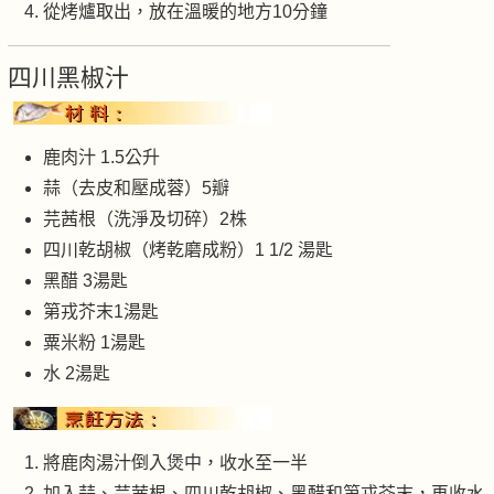
從烤爐取出，放在溫暖的地方10分鐘
四川黑椒汁
鹿肉汁 1.5公升
蒜（去皮和壓成蓉）5瓣
芫茜根（洗淨及切碎）2株
四川乾胡椒（烤乾磨成粉）1 1/2 湯匙
黑醋 3湯匙
第戎芥末1湯匙
粟米粉 1湯匙
水 2湯匙
將鹿肉湯汁倒入煲中，收水至一半
加入蒜、芫茜根、四川乾胡椒、黑醋和第戎芥末，再收水