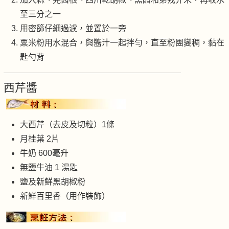
至三分之一
用密篩仔細過濾，並置於一旁
粟米粉用水混合，與醬汁一起拌勻，直至粉團變稠，黏在
匙勺背
西芹醬
大西芹（去皮及切粒）1條
月桂葉 2片
牛奶 600毫升
無鹽牛油 1 湯匙
鹽及新鮮黑胡椒粉
新鮮百里香（用作裝飾）