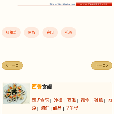
紅蘿蔔
黑椒
鹿肉
乾蔥
上一篇文章: 飲宴慶祝 食牛扒有考究
下一篇文章:
上一頁
下一頁
西餐
食譜
西式食譜
|
沙律
|
西湯
|
麵食
|
雞鴨
|
肉
類
|
海鮮
|
甜品
|
早午餐