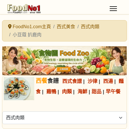
FoodNo1.com主頁
西式美食
西式肉類
小豆蔻 扒鹿肉
西餐
食譜
西式食譜
|
沙律
|
西湯
|
麵
食
|
雞鴨
|
肉類
|
海鮮
|
甜品
|
早午餐
選擇食譜分類