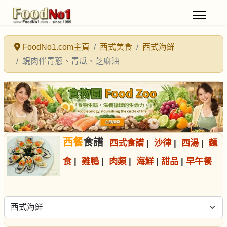
FoodNo1.com主頁
西式美食
西式海鮮
蜆肉伴青蔥、青瓜、芝麻油
西餐
食譜
西式食譜
|
沙律
|
西湯
|
麵
食
|
雞鴨
|
肉類
|
海鮮
|
甜品
|
早午餐
選擇食譜分類