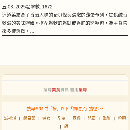
五 03, 2025
點擊數: 1672
這道菜結合了香煎入味的豬扒條與滑嫩的雞蛋奄列，提供鹹香
軟滑的美味體驗。搭配鬆軟的鬆餅或香脆的烤麵包，為主食帶
來多樣選擇，…
搜尋全站 或「按」以下「關鍵字」捷徑
>>
滋補湯
|
簡易菜
|
婦女
|
孕婦
|
西餐
|
兒童
|
海鮮
|
粉麵
|
飯