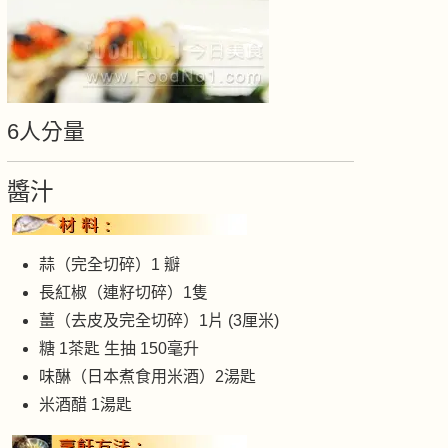
6人分量
醬汁
蒜（完全切碎）1 瓣
長紅椒（連籽切碎）1隻
薑（去皮及完全切碎）1片 (3厘米)
糖 1茶匙 生抽 150毫升
味醂（日本煮食用米酒）2湯匙
米酒醋 1湯匙