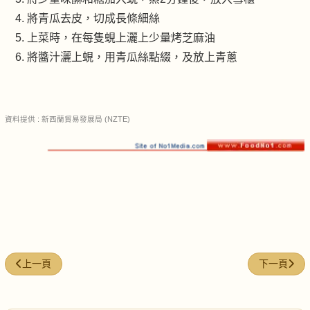
將青瓜去皮，切成長條細絲
上菜時，在每隻蜆上灑上少量烤芝麻油
將醬汁灑上蜆，用青瓜絲點綴，及放上青蔥
資料提供 : 新西蘭貿易發展局 (NZTE)
上一篇文章: 半殼蠔配 (酸青瓜及黑豆汁)
下一篇文章:
上一頁
下一頁