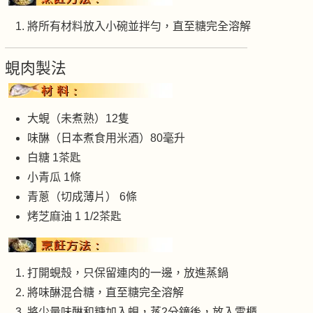
將所有材料放入小碗並拌勻，直至糖完全溶解
蜆肉製法
大蜆（未煮熟）12隻
味醂（日本煮食用米酒）80毫升
白糖 1茶匙
小青瓜 1條
青蔥（切成薄片） 6條
烤芝麻油 1 1/2茶匙
打開蜆殼，只保留連肉的一邊，放進蒸鍋
將味醂混合糖，直至糖完全溶解
將少量味醂和糖加入蜆，蒸2分鐘後，放入雪櫃