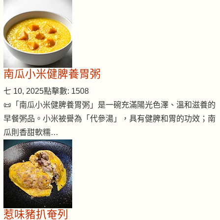
南瓜小米健脾養胃粥
七 10, 2025
點擊數: 1508
📜「南瓜小米健脾養胃粥」是一碗充滿陽光色澤、溫和滋養的
早餐粥品。小米被譽為「代參湯」，具有健脾和胃的功效；南
瓜則香甜軟糯…
惹味豬扒奄列