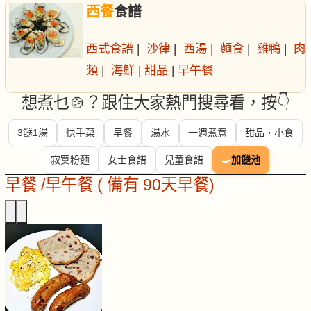
西餐
食譜
西式食譜
|
沙律
|
西湯
|
麵食
|
雞鴨
|
肉
類
|
海鮮
|
甜品
|
早午餐
想煮乜🍲？跟住大家熱門搜尋看，按👇
3餸1湯
快手菜
早餐
湯水
一週煮意
甜品・小食
寂寞粉麵
女士食譜
兒童食譜
🍳
加餸池
早餐 /早午餐 ( 備有 90天早餐)