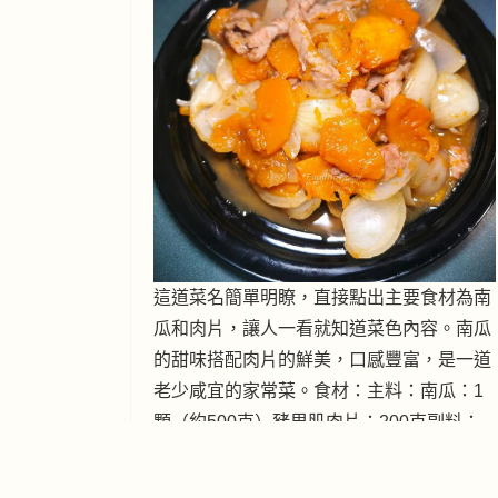
這道菜名簡單明瞭，直接點出主要食材為南
瓜和肉片，讓人一看就知道菜色內容。南瓜
的甜味搭配肉片的鮮美，口感豐富，是一道
老少咸宜的家常菜。食材：主料：南瓜：1
顆（約500克）豬里肌肉片：200克副料：
洋蔥：1顆紅蔥頭：3顆蒜頭：3瓣醬油：2大
匙米酒：1大匙糖：1茶匙胡椒粉：少許太白