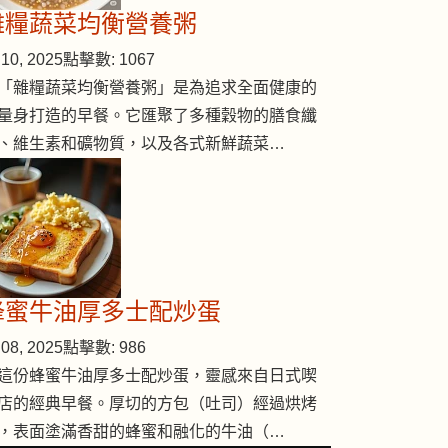
雜糧蔬菜均衡營養粥
10, 2025
點擊數: 1067
「雜糧蔬菜均衡營養粥」是為追求全面健康的
量身打造的早餐。它匯聚了多種穀物的膳食纖
、維生素和礦物質，以及各式新鮮蔬菜…
蜂蜜牛油厚多士配炒蛋
08, 2025
點擊數: 986
這份蜂蜜牛油厚多士配炒蛋，靈感來自日式喫
店的經典早餐。厚切的方包（吐司）經過烘烤
，表面塗滿香甜的蜂蜜和融化的牛油（…