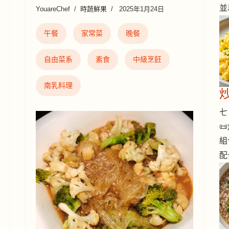
並
YouareChef
時蔬鮮果
2025年1月24日
午餐
家常菜
晚餐
自由菜系
素食
中級烹飪
南乳料理
七 

組
配