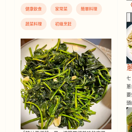
健康飲食
家常菜
簡單料理
蔬菜料理
初級烹飪
七 
蔥
要
頭