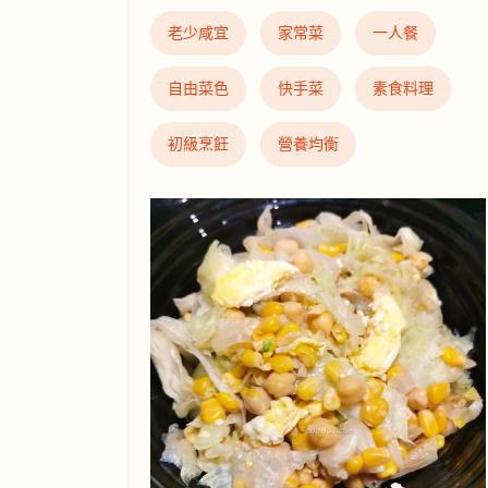
老少咸宜
家常菜
一人餐
自由菜色
快手菜
素食料理
初級烹飪
營養均衡