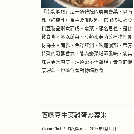
「南乳燜齋」是一道傳統的廣東齋菜，以南
乳（紅腐乳）為主要調味料，搭配多種蔬菜
和豆製品燜煮而成。齋菜，顧名思義，是佛
教素食，多以蔬菜、豆類和菇菌等植物性食
材為主。南乳，色澤紅潤，味道濃郁，帶有
特殊的發酵香氣，能為齋菜增添風味，使其
味道更富層次。這道菜不僅體現了素食的健
康理念，也蘊含著對傳統飲食
鷹嘴豆生菜雞蛋炒粟米
YouareChef
時蔬鮮果
2025年1月12日