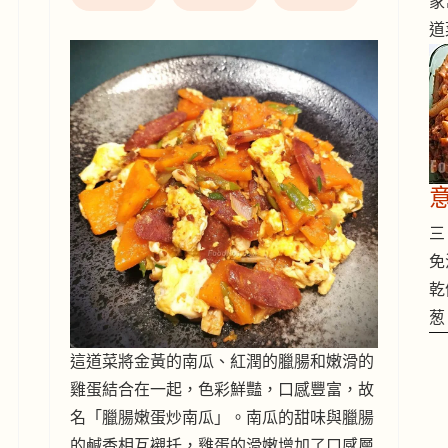
家
道
三 
免
乾
葱
這道菜將金黃的南瓜、紅潤的臘腸和嫩滑的
雞蛋結合在一起，色彩鮮豔，口感豐富，故
名「臘腸嫩蛋炒南瓜」。南瓜的甜味與臘腸
的鹹香相互襯托，雞蛋的滑嫩增加了口感層