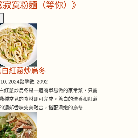
《寂寞粉麵（等你）》
蔥白紅蔥炒烏冬
10, 2024
點擊數: 2092
白紅蔥炒烏冬是一道簡單易做的家常菜，只需
幾種常見的食材即可完成。蔥白的清香和紅蔥
的濃郁香味完美融合，搭配滑嫩的烏冬…