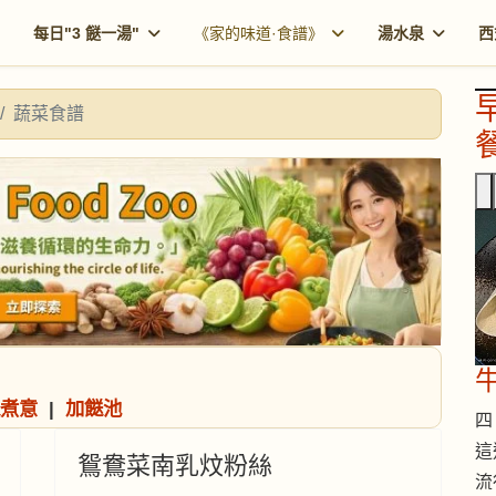
每日"3 餸一湯"
《家的味道·食譜》
湯水泉
西
蔬菜食譜
餐
煮意
|
加餸池
四 
這
鴛鴦菜南乳炆粉絲
流