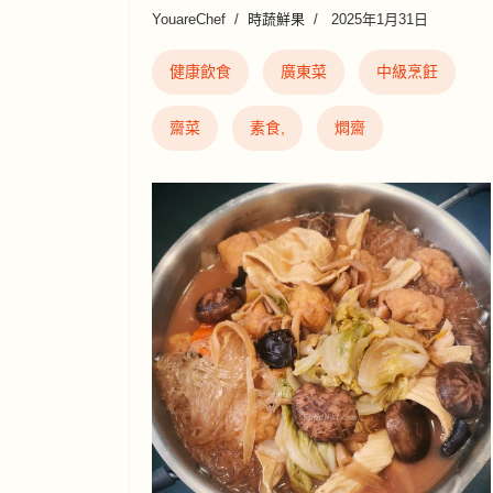
YouareChef
時蔬鮮果
2025年1月31日
健康飲食
廣東菜
中級烹飪
齋菜
素食,
燜齋