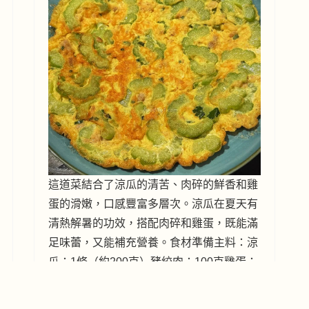
這道菜結合了涼瓜的清苦、肉碎的鮮香和雞
蛋的滑嫩，口感豐富多層次。涼瓜在夏天有
清熱解暑的功效，搭配肉碎和雞蛋，既能滿
足味蕾，又能補充營養。食材準備主料：涼
瓜：1條（約200克）豬絞肉：100克雞蛋：
3顆副料：鹽：適量胡椒粉：少許油：適量
蔥花：少許（裝飾用）份量：