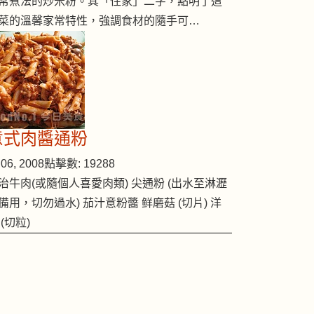
常煮法的炒米粉。其「住家」二字，點明了這
菜的溫馨家常特性，強調食材的隨手可…
意式肉醬通粉
06, 2008
點擊數: 19288
治牛肉(或隨個人喜愛肉類) 尖通粉 (出水至淋瀝
備用，切勿過水) 茄汁意粉醬 鲜磨菇 (切片) 洋
 (切粒)