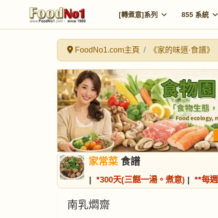
[轉煮意]系列
855 系統
FoodNo1.com主頁
《家的味道·食譜》
家常菜
食譜
|
*
300天(三餸一湯。煮意)
|
*
*
每週
南乳燜齋