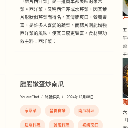
「蒜片西洋菜」是一道簡單卻美味的家常
菜。西洋菜，又稱西洋芹或水芹菜，因其葉
片形狀似芹菜而得名。其清脆爽口，營養豐
富，是許多人喜愛的蔬菜。而蒜片則能增強
五 
西洋菜的風味，使其口感更豐富。食材與功
午
效主料：西洋菜：
菜
主
臘腸嫩蛋炒南瓜
YouareChef
時蔬鮮果
2024年12月08日
家常菜
營養食譜
南瓜料理
六 
「
臘腸料理
雞蛋料理
初級烹飪