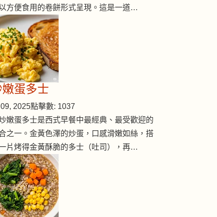
以方便食用的卷餅形式呈現。這是一道…
炒嫩蛋多士
09, 2025
點擊數: 1037
炒嫩蛋多士是西式早餐中最經典、最受歡迎的
合之一。金黃色澤的炒蛋，口感滑嫩如絲，搭
一片烤得金黃酥脆的多士（吐司），再…