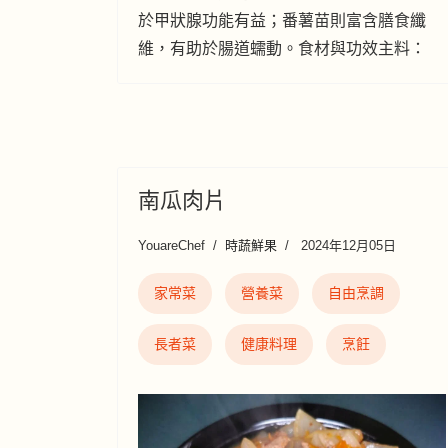
於甲狀腺功能有益；番薯苗則富含膳食纖
維，有助於腸道蠕動。食材與功效主料：
南瓜肉片
YouareChef
時蔬鮮果
2024年12月05日
家常菜
營養菜
自由烹調
長者菜
健康料理
烹飪