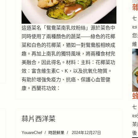
七 

這道菜名「鴛鴦菜南乳炆粉絲」源於菜色中
您
同時使用了兩種顏色的蔬菜——綠色的花椰
維
菜和白色的花椰菜，猶如一對鴛鴦般相映成
趣。再加上南乳的獨特風味，將兩種食材完
美融合，因此得名。材料：主料：花椰菜功
效：富含維生素C、K，以及抗氧化物質。
有助於增強免疫力、抗癌、保護心血管健
康。西蘭花功效：
七 

蒜片西洋菜
茶
後
YouareChef
時蔬鮮果
2024年12月27日