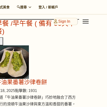
式美食
🔍搜尋
登入 / 新帳戶
Sign In
早餐 /早午餐 ( 備有 90天早
)
牛油果番薯沙律卷餅
18, 2025
點擊數: 1931
道「牛油果番薯沙律卷餅」巧妙地融合了西方
行的滑順牛油果沙律與東方溫和香甜的番薯，