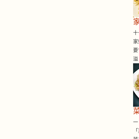
十一
家
要
溢
一 
「