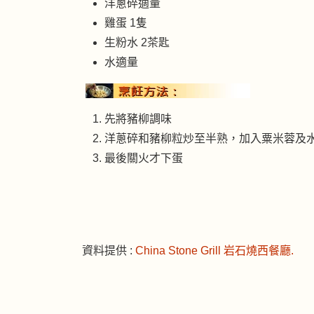
洋蔥碎適量
雞蛋 1隻
生粉水 2茶匙
水適量
先將豬柳調味
洋蔥碎和豬柳粒炒至半熟，加入粟米蓉及
最後關火才下蛋
資料提供 :
China Stone Grill 岩石燒西餐廳.