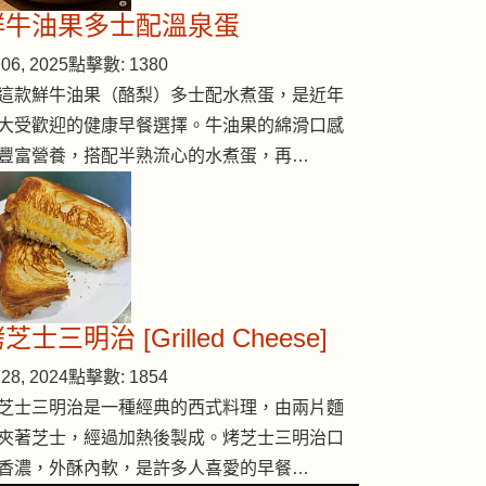
鮮牛油果多士配溫泉蛋
06, 2025
點擊數: 1380
這款鮮牛油果（酪梨）多士配水煮蛋，是近年
大受歡迎的健康早餐選擇。牛油果的綿滑口感
豐富營養，搭配半熟流心的水煮蛋，再…
芝士三明治 [Grilled Cheese]
28, 2024
點擊數: 1854
芝士三明治是一種經典的西式料理，由兩片麵
夾著芝士，經過加熱後製成。烤芝士三明治口
香濃，外酥內軟，是許多人喜愛的早餐…