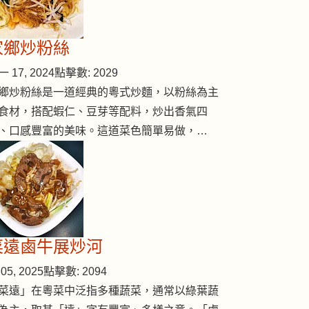
家鄉炒粉絲
 17, 2024
點擊數: 2029
鄉炒粉絲是一道經典的粵式炒麵，以粉絲為主
食材，搭配蝦仁、豆芽等配料，炒出香氣四
、口感豐富的美味。這道菜色簡單易做，…
菜遠鹵牛展炒河
05, 2025
點擊數: 2094
菜遠」在粵菜中泛指多種蔬菜，通常以綠葉蔬