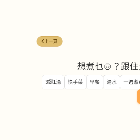
上一篇文章: 蕃茄牛肉飯
上一頁
想煮乜🍲？跟住
3餸1湯
快手菜
早餐
湯水
一週煮