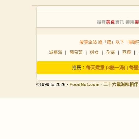
搜尋全站 或「按」以下「關鍵
滋補湯
|
簡易菜
|
婦女
|
孕婦
|
西餐
|
推薦：
每天煮意 (3餸一湯)
|
每週
©1999 to 2026 ·
FoodNo1
.com · 二十六載滋味相伴