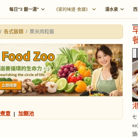
每日"3 餸一湯"
《家的味道·食譜》
湯水泉
西
各式飯類
栗米肉粒飯
餐
煮意
|
加餸池
七 

頭