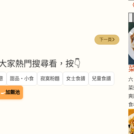
下一篇文章: 栗米
下一頁
大家熱門搜尋看，按👇
意
甜品・小食
寂寞粉麵
女士食譜
兒童食譜
六 
菜
🍳
加餸池
爽
食