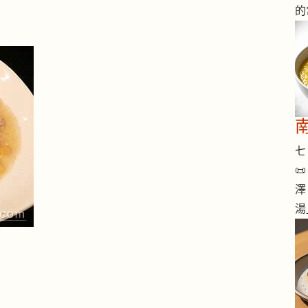
的
七 

澤
湯