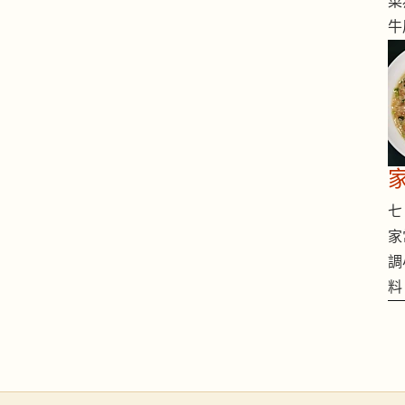
菜
牛
七 
家
調
料