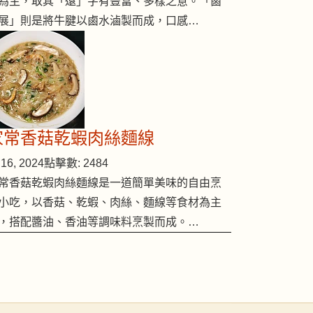
為主，取其「遠」字有豐富、多樣之意。「鹵
展」則是將牛腱以鹵水滷製而成，口感…
家常香菇乾蝦肉絲麵線
16, 2024
點擊數: 2484
常香菇乾蝦肉絲麵線是一道簡單美味的自由烹
小吃，以香菇、乾蝦、肉絲、麵線等食材為主
，搭配醬油、香油等調味料烹製而成。…