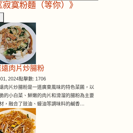
《寂寞粉麵（等你）》
魚柳飯
菜遠肉片炒腸粉
01, 2024
點擊數: 1706
遠肉片炒腸粉是一道廣東風味的特色菜餚，以
脆的小白菜、鮮嫩的肉片和滑溜的腸粉為主要
材，融合了豉油、蠔油等調味料的鹹香…