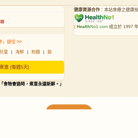
健康資源合作
：本站食療之健康
(
Health
No1.com
成立於 1997
字」捷徑
>>
兒童
|
海鮮
|
粉麵
|
飯
煮意 (每週5天)
「食物會過時，煮意永遠新鮮。」
載入更多食譜
請使用下方頁數繼續瀏覽更多食譜