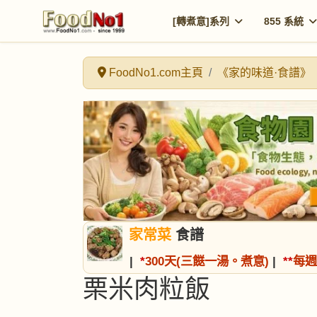
[轉煮意]系列
855 系統
FoodNo1.com主頁
《家的味道·食譜》
家常菜
食譜
|
*
300天(三餸一湯。煮意)
|
*
*
每週
栗米肉粒飯