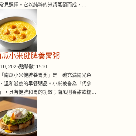
常見選擇。它以純粹的米漿蒸製而成，…
南瓜小米健脾養胃粥
10, 2025
點擊數: 1510
「南瓜小米健脾養胃粥」是一碗充滿陽光色
、溫和滋養的早餐粥品。小米被譽為「代參
」，具有健脾和胃的功效；南瓜則香甜軟糯…