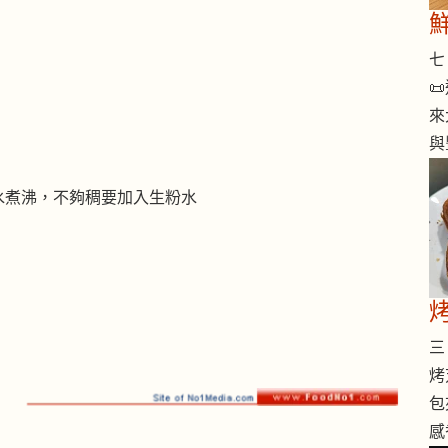
七 

來
與
水煮沸，不夠稠要加入生粉水
烤
三 
烤
包
感