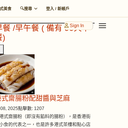
式美食
🔍搜尋
登入 / 新帳戶
Sign In
早餐 /早午餐 ( 備有 90天早
)
港式齋腸粉配甜醬與芝麻
08, 2025
點擊數: 1207
港式齋腸粉（即沒有餡料的腸粉），是香港街
小食的代表之一，也是許多港式茶樓和點心店