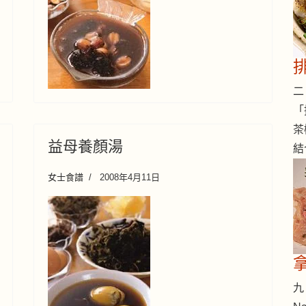
二 
「
茶
益母養顏湯
結
女士食譜
2008年4月11日
九 