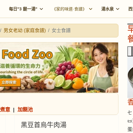
每日"3 餸一湯"
《家的味道·食譜》
湯水泉
西
男女老幼 (家庭食譜)
女士食譜
餐
煮意
|
加餸池
七 

黑豆首烏牛肉湯
蛋