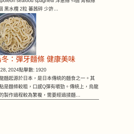
poleon seafood spaghetti 洋蔥絲 ¼個 青椒絲
個 黑水欖 2粒 蕃茜碎 少許…
烏冬：彈牙麵條 健康美味
28, 2024
點擊數: 1920
龍麵起源於日本，是日本傳統的麵食之一。其
點是麵條較粗，口感Q彈有嚼勁。傳統上，烏龍
的製作過程較為繁複，需要經過揉麵…