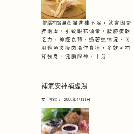
健腦補腎湯產 婦 進 補 不 足 ， 就 會 因 腎
脾 兩 虛 ， 引 致 眼 花 頭 暈 ， 腰 膝 痠 軟
乏 力 ， 神 經 衰 弱 ， 遇 著 這 情 況 ， 可
用 雞 項 煲 瘦 肉 湯 作 食 療 ， 多 飲 可 補
腎 強 身 ， 健 腦 醒 神 ， 十 分
補氣安神補虛湯
女士食譜
2008年4月11日