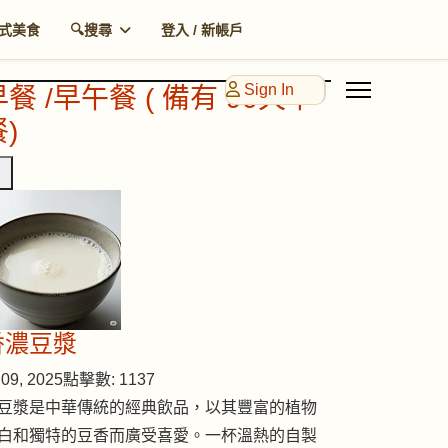
式美食
🔍搜尋
登入 / 新帳戶
Sign In
早餐 /早午餐 ( 備有 90天早
)
香濃豆漿
09, 2025
點擊數: 1137
豆漿是中華傳統的經典飲品，以其豐富的植物
白和獨特的豆香而廣受喜愛。一杯溫熱的自製