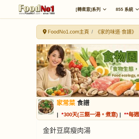
[轉煮意]系列
855 系統
FoodNo1.com主頁
《家的味道·食譜》
家常菜
食譜
|
*
300天(三餸一湯。煮意)
|
*
*
每週
金針豆腐瘦肉湯