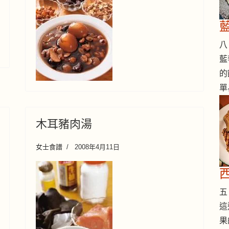
八 
藍
的
單
木耳豬肉湯
女士食譜
2008年4月11日
五 
這
果