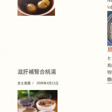
Na
¼
七 
烏
滋肝補腎合桃湯
特
麵
女士食譜
2008年4月11日