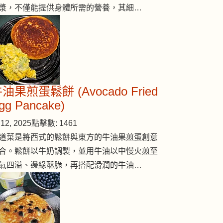
漿，不僅能提供身體所需的營養，其細…
油果煎蛋鬆餅 (Avocado Fried
gg Pancake)
12, 2025
點擊數: 1461
道菜是將西式的鬆餅與東方的牛油果煎蛋創意
合。鬆餅以牛奶調製，並用牛油以中慢火煎至
氣四溢、邊緣酥脆，再搭配滑潤的牛油…