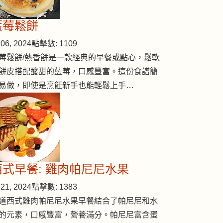
藍莓鬆餅
06, 2024
點擊數: 1109
莓鬆餅/熱香餅是一款經典的早餐或點心，鬆軟
餅皮搭配酸甜的藍莓，口感豐富。這份食譜簡
易做，即使是烹飪新手也能輕鬆上手…
西式早餐: 雞肉帕尼尼水果
21, 2024
點擊數: 1383
道西式雞肉帕尼尼水果早餐結合了帕尼尼和水
的元素，口感豐富，營養滿分。帕尼尼富含蛋