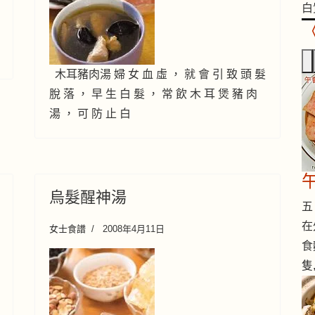
白
木耳豬肉湯 婦 女 血 虛 ， 就 會 引 致 頭 髮
脫 落 ， 早 生 白 髮 ， 常 飲 木 耳 煲 豬 肉
湯 ， 可 防 止 白
烏髮醒神湯
五 
在
女士食譜
2008年4月11日
食
隻