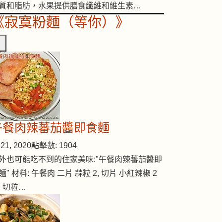
質和脂肪，水果提供膳食纖維和維生素…
《寂寞粉麵（等你）》
午餐肉辣蕃茄醬即食麵
21, 2020
點擊數: 1904
外也可能吃不到的住家美味:"午餐肉辣蕃茄醬即
麵" 材料: 午餐肉 二片 蒜粒 2, 切片 小紅辣椒 2
, 切粒…