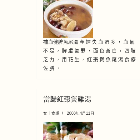
補血健脾魚尾湯 產 婦 失 血 過 多 ， 血 氣
不 足 ， 脾 虛 氣 弱 ， 面 色 蒼 白 ， 四 肢
乏 力 ， 用 花 生 ， 紅 棗 煲 魚 尾 湯 食 療
佐 膳 ，
當歸紅棗煲雞湯
女士食譜
2008年4月11日