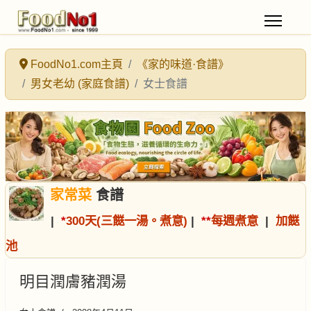
FoodNo1.com主頁
《家的味道·食譜》
男女老幼 (家庭食譜)
女士食譜
家常菜
食譜
|
*
300天(三餸一湯。煮意)
|
*
*
每週煮意
|
加餸
池
明目潤膚豬潤湯