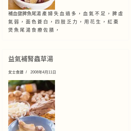
補血健脾魚尾湯 產 婦 失 血 過 多 ， 血 氣 不 足 ， 脾 虛
氣 弱 ， 面 色 蒼 白 ， 四 肢 乏 力 ， 用 花 生 ， 紅 棗
煲 魚 尾 湯 食 療 佐 膳 ，
益氣補腎蟲草湯
女士食譜
2008年4月11日