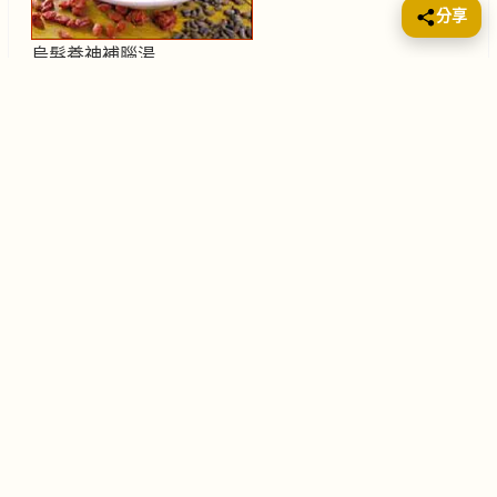
分享
烏髮養神補腦湯
📖
重要聲明
（健康小提示）
本站所載有關食療、湯水及健康資訊，只供讀者作一般參考及飲
食靈感之用， 並不構成任何醫療建議、診斷或治療方案。不同人
士體質、年齡、病歷及藥物使用情況各有不同， 同一款湯水對每
個人的影響亦可能有所差異。
如你現正接受治療、長期服藥、正值懷孕／哺乳期，或對某些食
材曾有敏感／不適反應， 建議在飲用任何補益湯水或更改飲食
前，先諮詢註冊醫生、營養師或相關專業人員意見。
由於個人體質及使用情況並非本網站所能完全掌握，若因自行使
用本網站內容而引致任何不適、 損害或損失，本網站及作者概不
負責，敬請見諒並請自行衡量及判斷。