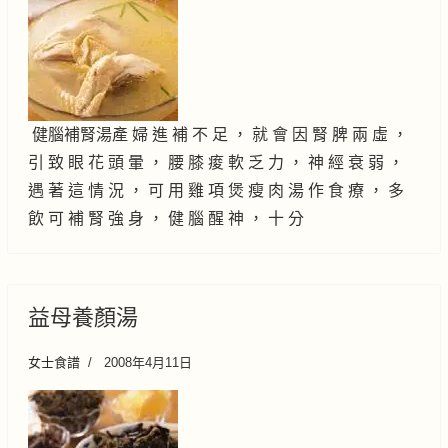
健腦補腎湯產 婦 進 補 不 足 ， 就 會 因 腎 脾 兩 虛 ，
引 致 眼 花 頭 暈 ， 腰 膝 痠 軟 乏 力 ， 神 經 衰 弱 ，
遇 著 這 情 況 ， 可 用 雞 項 煲 瘦 肉 湯 作 食 療 ， 多
飲 可 補 腎 強 身 ， 健 腦 醒 神 ， 十 分
益母養顏湯
女士食譜
2008年4月11日