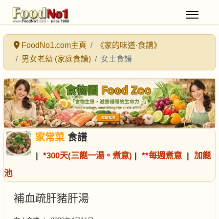
FoodNo1.com主頁
《家的味道·食譜》
男女老幼 (家庭食譜)
女士食譜
家常菜
食譜
|
*
300天(三餸一湯。煮意)
|
*
*
每週煮意
|
加餸
池
補血疏肝豬肝湯