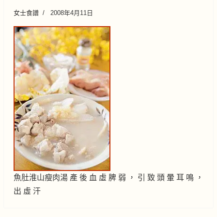
女士食譜
2008年4月11日
魚肚淮山瘦肉湯 產 後 血 虛 脾 弱 ， 引 致 頭 暈 耳 鳴 ，
出 虛 汗