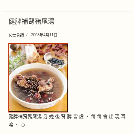
健脾補腎豬尾湯
女士食譜
2008年4月11日
健脾補腎豬尾湯 分 娩 後 腎 脾 皆 虛 ， 每 每 會 出 現 耳
鳴 、 心