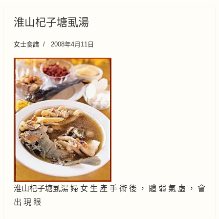
淮山杞子塘虱湯
女士食譜
2008年4月11日
淮山杞子塘虱湯 婦 女 生 產 手 術 後 ， 體 弱 氣 虛 ， 會
出 現 眼