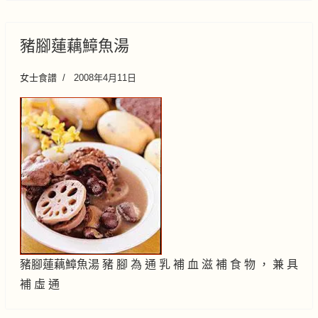
豬腳蓮藕鱆魚湯
女士食譜
2008年4月11日
豬腳蓮藕鱆魚湯 豬 腳 為 通 乳 補 血 滋 補 食 物 ， 兼 具
補 虛 通