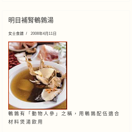
明目補腎鵪鶉湯
女士食譜
2008年4月11日
鵪 鶉 有 「 動 物 人 參 」 之 稱 ， 用 鵪 鶉 配 伍 適 合
材 料 煲 湯 飲 用