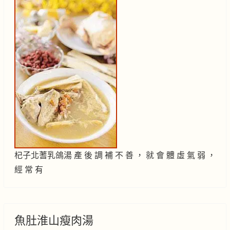
杞子北蓍乳鴿湯 產 後 調 補 不 善 ， 就 會 體 虛 氣 弱 ，
經 常 有
魚肚淮山瘦肉湯