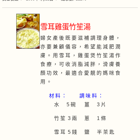
雪耳雞蛋竹笙湯
婦 女 產 後 既 要 滋 補 調 理 身 體 ，
亦 要 兼 顧 儀 容 ， 希 望 能 減 肥 潤
膚 。 用 雪 耳 ， 雞 蛋 煲 竹 笙 湯 作
食 療 ， 可 收 消 脂 減 胖 ， 滑 膚 養
顏 功 效 ， 最 適 合 愛 靚 的 媽 咪 食
用 。
材 料 ：
調 味 料 ：
水 5 碗
薑 3 片
竹 笙 3 兩
蔥 1 條
雪 耳 5 錢
鹽 半 茶 匙