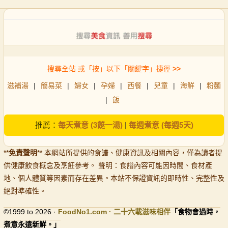
搜尋全站 或「按」以下「關鍵字」捷徑
>>
滋補湯
|
簡易菜
|
婦女
|
孕婦
|
西餐
|
兒童
|
海鮮
|
粉麵
|
飯
推薦：
每天煮意 (3餸一湯)
|
每週煮意 (每週5天)
**
免責聲明
** 本網站所提供的食譜、健康資訊及相關內容，僅為讀者提
供健康飲食概念及烹飪參考。 聲明：食譜內容可能因時間、食材產
地、個人體質等因素而存在差異。本站不保證資訊的即時性、完整性及
絕對準確性。
©1999 to 2026 ·
FoodNo1
.com · 二十六載滋味相伴
「食物會過時，
煮意永遠新鮮。」