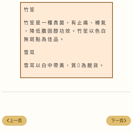
竹 笙
竹 笙 是 一 種 真 菌 ， 有 止 痛 、 補 氣
， 降 低 膽 固 醇 功 效 。 竹 笙 以 色 白
無 斑 點 為 佳 品 。
雪 耳
雪 耳 以 白 中 帶 黃 ， 質  為 靚 貨 。
上一篇文章: 黑豆首烏牛肉湯
下一篇文章
上一頁
下一頁