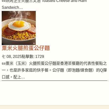
📜烘烤芝士火腿三文治 Toasted Cheese and Ham
Sandwich…
粟米火腿煎蛋公仔麵
七 08, 2025
點擊數: 1729
📜粟米（玉米）火腿煎蛋公仔麵是香港茶餐廳的代表性餐點之
一，也是許多家庭的快手餐。公仔麵（即泡麵/速食麵）的Q彈
口感，配上…