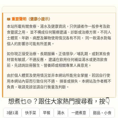
📖
重要聲明
（健康小提示）
本站所載有關食療、湯水及健康資訊，只供讀者作一般參考及飲
食靈感之用， 並不構成任何醫療建議、診斷或治療方案。不同人
士體質、年齡、病歷及藥物使用情況各有不同， 同一款湯水對每
個人的影響亦可能有所差異。
如你現正接受治療、長期服藥、正值懷孕／哺乳期，或對某些食
材曾有敏感／不適反應， 建議在飲用任何補益湯水或更改飲食
前，先諮詢註冊醫生、營養師或相關專業人員意見。
由於個人體質及使用情況並非本網站所能完全掌握，若因自行使
用本網站內容而引致任何不適、 損害或損失，本網站及作者概不
負責，敬請見諒並請自行衡量及判斷。
想煮乜🍲？跟住大家熱門搜尋看，按👇
3餸1湯
快手菜
早餐
湯水
一週煮意
甜品・小食