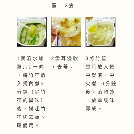
蛋 2 隻
1 煲 滾 水 加
2 雪 耳 浸 軟
3 將 竹 笙 ，
薑 片  一 條
， 去 蒂 。
雪 耳 放 入 煲
， 將 竹 笙 放
中 煲 滾 ， 中
入 煲 內 煮 5
火 煮 1 0 分 鐘
分 鐘 （ 除 竹
後 ， 落 蛋 漿
笙 的 異 味 ）
， 放 鹽 調 味
後 ， 撈 起 竹
即 成 。
笙 切 去 頭 、
尾 備 用 。