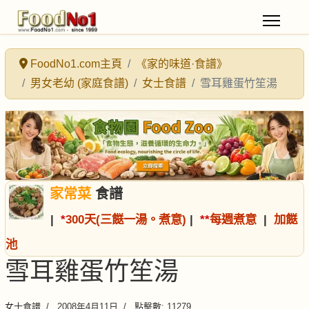
FoodNo1.com主頁
《家的味道·食譜》
男女老幼 (家庭食譜)
女士食譜
雪耳雞蛋竹笙湯
家常菜
食譜
|
*
300天(三餸一湯。煮意)
|
*
*
每週煮意
|
加餸
池
雪耳雞蛋竹笙湯
女士食譜
2008年4月11日
點擊數: 11279