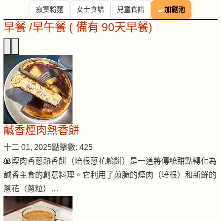
寂寞粉麵
女士食譜
兒童食譜
🍳
加餸池
早餐 /早午餐 ( 備有 90天早餐)
鹹香煙肉熱香餅
十二 01, 2025
點擊數: 425
🥞煙肉香蔥熱香餅（培根蔥花鬆餅）是一道將傳統甜點轉化為
鹹香主食的創意料理。它利用了煎脆的煙肉（培根）和新鮮的
蔥花（蔥粒）…