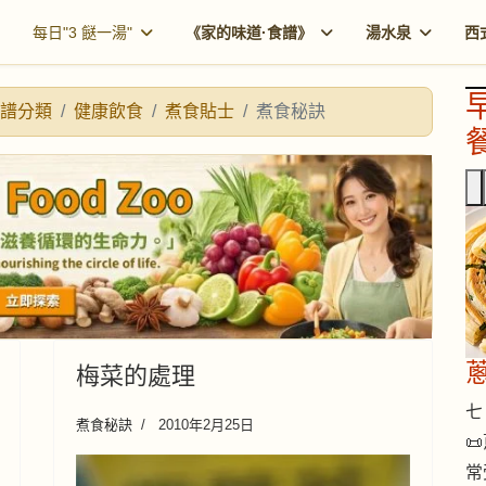
每日"3 餸一湯"
《家的味道·食譜》
湯水泉
西
譜分類
健康飲食
煮食貼士
煮食秘訣
餐
梅菜的處理
七 
煮食秘訣
2010年2月25日

常