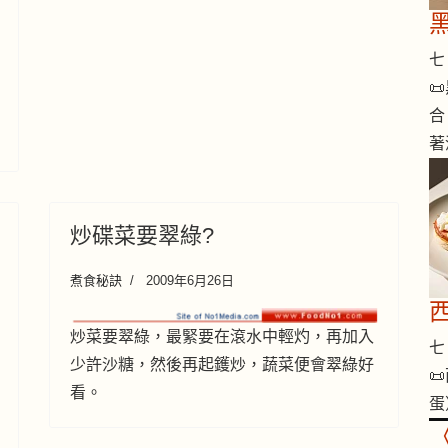
七 

合
著
炒碟菜要翠綠?
煮食秘訣
2009年6月26日
炒菜要翠綠，最緊要在滾水中輕灼，再加入
七 
少許沙糖，然後再起鑊炒，蔬菜便會翠綠好

看。
蛋