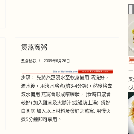
煲燕窩粥
煮食秘訣
2009年6月26日
一 
步驟： 先將燕窩浸水至軟身備用 清洗好，
叉
瀝水後，用滾水略煮(約3-4分鐘)，然後格去
(
滾水備用 燕窩會形成唶喱狀， (食時口感會
較好) 加入雞茸及火腿汁(或罐裝上湯), 煲好
白粥底 加入以上材料及發好之燕窩, 用慢火
煮5分鐘即可享用。