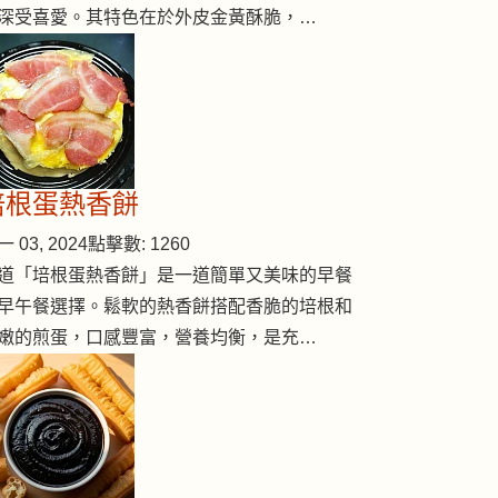
深受喜愛。其特色在於外皮金黃酥脆，…
培根蛋熱香餅
 03, 2024
點擊數: 1260
道「培根蛋熱香餅」是一道簡單又美味的早餐
早午餐選擇。鬆軟的熱香餅搭配香脆的培根和
嫩的煎蛋，口感豐富，營養均衡，是充…