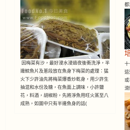
都
因梅菜有沙，最好浸水浸過夜後衝洗淨，半
十一
邊鯇魚片及蔥段放在魚身下梅菜的處理：猛
這
火下少許油先將梅菜爆香炒乾身，用少許生
或
抽混和水份及糖，在魚面上調味，小許鹽
滑
花，料酒，胡椒粉，先將淨魚用旺火蒸至八
成熟，如圖中只有半邊魚身的話(