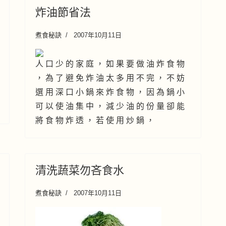
炸油節省法
煮食秘訣
2007年10月11日
人 口 少 的 家 庭 ， 如 果 要 做 油 炸 食 物
， 為 了 避 免 炸 油 太 多 用 不 完 ， 不 妨
選 用 深 口 小 鍋 來 炸 食 物 ， 因 為 鍋 小
可 以 使 油 集 中 ， 減 少 油 的 份 量 卻 能
將 食 物 炸 透 ， 若 使 用 炒 鍋 ，
清洗蔬菜勿吝食水
煮食秘訣
2007年10月11日