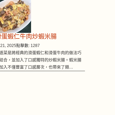
滑蛋蝦仁牛肉炒蝦米腸
21, 2025
點擊數: 1287
道菜是將經典的滑蛋蝦仁和滑蛋牛肉的做法巧
結合，並加入了口感獨特的炒蝦米腸。蝦米腸
加入不僅豐富了口感層次，也帶來了類…