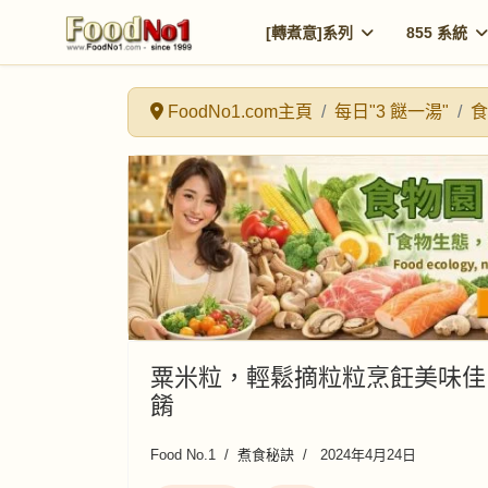
[轉煮意]系列
855 系統
FoodNo1.com主頁
每日"3 餸一湯"
食
粟米粒，輕鬆摘粒粒烹飪美味佳
餚
Food No.1
煮食秘訣
2024年4月24日