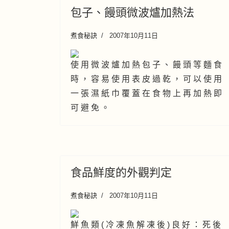
包子、饅頭微波爐加熱法
煮食秘訣
2007年10月11日
使 用 微 波 爐 加 熱 包 子 、 饅 頭 等 麵 食
時 ， 容 易 使 用 表 皮 過 乾 ， 可 以 使 用
一 張 濕 紙 巾 覆 蓋 在 食 物 上 再 加 熱 即
可 避 免 。
食品鮮度的外觀判定
煮食秘訣
2007年10月11日
鮮 魚 類 ( 冷 凍 魚 解 凍 後 ) 良 好 ： 死 後