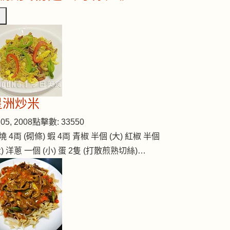
星洲炒米
05, 2008
點擊數: 33550
燒 4両 (砌條) 蝦 4両 青椒 半個 (大) 紅椒 半個
大) 洋蔥 一個 (小) 蛋 2隻 (打散煎熟切絲)…