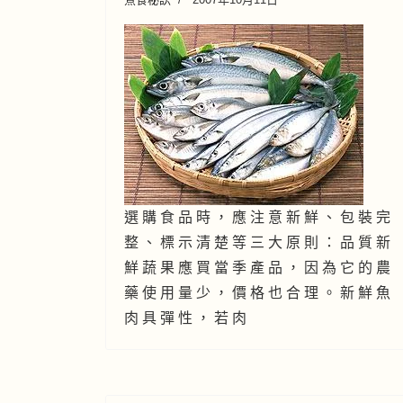
選 購 食 品 時 ， 應 注 意 新 鮮 、 包 裝 完
整 、 標 示 清 楚 等 三 大 原 則 ： 品 質 新
鮮 蔬 果 應 買 當 季 產 品 ， 因 為 它 的 農
藥 使 用 量 少 ， 價 格 也 合 理 。 新 鮮 魚
肉 具 彈 性 ， 若 肉