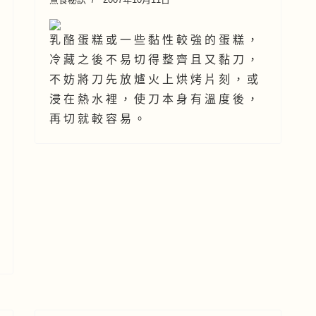
乳 酪 蛋 糕 或 一 些 黏 性 較 強 的 蛋 糕 ，
冷 藏 之 後 不 易 切 得 整 齊 且 又 黏 刀 ，
不 妨 將 刀 先 放 爐 火 上 烘 烤 片 刻 ， 或
浸 在 熱 水 裡 ， 使 刀 本 身 有 溫 度 後 ，
再 切 就 較 容 易 。