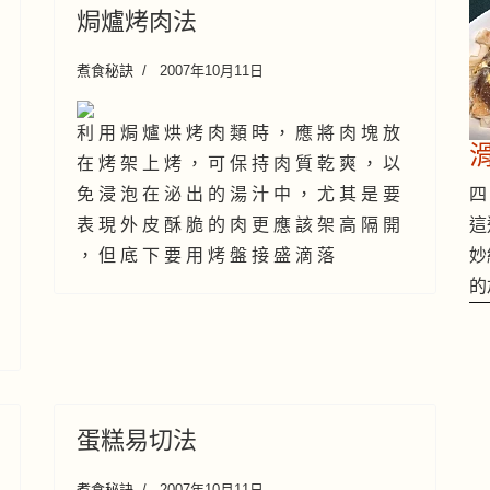
焗爐烤肉法
煮食秘訣
2007年10月11日
利 用 焗 爐 烘 烤 肉 類 時 ， 應 將 肉 塊 放
在 烤 架 上 烤 ， 可 保 持 肉 質 乾 爽 ， 以
免 浸 泡 在 泌 出 的 湯 汁 中 ， 尤 其 是 要
四 
表 現 外 皮 酥 脆 的 肉 更 應 該 架 高 隔 開
這
， 但 底 下 要 用 烤 盤 接 盛 滴 落
妙
的
蛋糕易切法
煮食秘訣
2007年10月11日