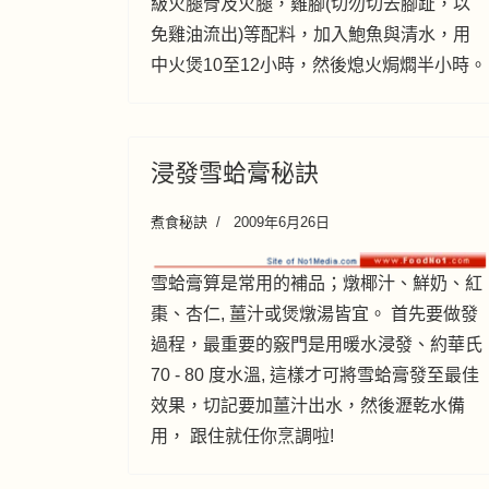
級火腿骨及火腿，雞腳(切勿切去腳趾，以
免雞油流出)等配料，加入鮑魚與清水，用
中火煲10至12小時，然後熄火焗燜半小時。
浸發雪蛤膏秘訣
煮食秘訣
2009年6月26日
雪蛤膏算是常用的補品；燉椰汁、鮮奶、紅
棗、杏仁, 薑汁或煲燉湯皆宜。 首先要做發
過程，最重要的竅門是用暖水浸發、約華氏
70 - 80 度水溫, 這樣才可將雪蛤膏發至最佳
效果，切記要加薑汁出水，然後瀝乾水備
用， 跟住就任你烹調啦!