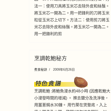
法一：使用刀具將玉米芯去除外皮和絲鬚。
將玉米芯一開為二。用一把鋒利的刀將玉米
粒從玉米芯上切下。方法二：使用剪刀將玉
米芯去除外皮和絲鬚。將玉米芯一開為二。
用一把鋒利的剪
烹調乾鮑秘方
煮食秘訣
2009年6月26日
烹調乾鮑 :將鮑魚浸水約48小時 (因應乾鮑大
小浸發時間的增減) 。 擦去鹽分及洗淨後，
用薑蔥焗水30鐘。 用竹蓆在煲墊底，入上