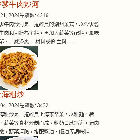
沙爹牛肉炒河
21, 2024
點擊數: 4216
爹牛肉炒河是一道經典的潮州菜式，以沙爹醬
牛肉和河粉為主料，再加入蔬菜等配料，風味
郁，口感滑爽。 材料成份 主料：…
上海粗炒
04, 2024
點擊數: 3432
海粗炒是一道經典上海家常菜，以粗麵、豬
、蔬菜等食材炒制而成。粗麵口感筋道，豬肉
嫩，蔬菜清脆，搭配醬油、蠔油等調味料…