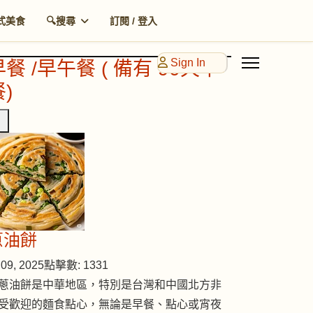
式美食
🔍搜尋
訂閱 / 登入
Sign In
早餐 /早午餐 ( 備有 90天早
)
蔥油餅
09, 2025
點擊數: 1331
蔥油餅是中華地區，特別是台灣和中國北方非
受歡迎的麵食點心，無論是早餐、點心或宵夜