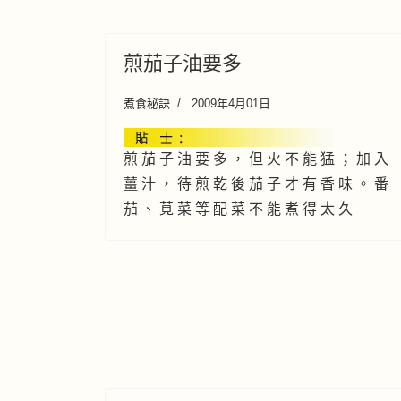
煎茄子油要多
煮食秘訣
2009年4月01日
煎 茄 子 油 要 多 ， 但 火 不 能 猛 ； 加 入
薑 汁 ， 待 煎 乾 後 茄 子 才 有 香 味 。 番
茄 、 莧 菜 等 配 菜 不 能 煮 得 太 久