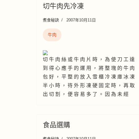
切牛肉先冷凍
煮食秘訣
2007年10月11日
牛肉
切 牛 肉 絲 或 牛 肉 片 時 ， 為 使 刀 工 達
到 得 心 應 手 的 運 用 ， 將 整 塊 的 牛 肉
包 好 ， 平 整 的 放 入 雪 櫃 冷 凍 庫 冰 凍
半 小 時 ， 待 外 形 凍 硬 固 定 時 ， 再 取
出 切 割 ， 便 容 易 多 了 。 因 為 未 經
食品選購
煮食秘訣
2007年10月11日