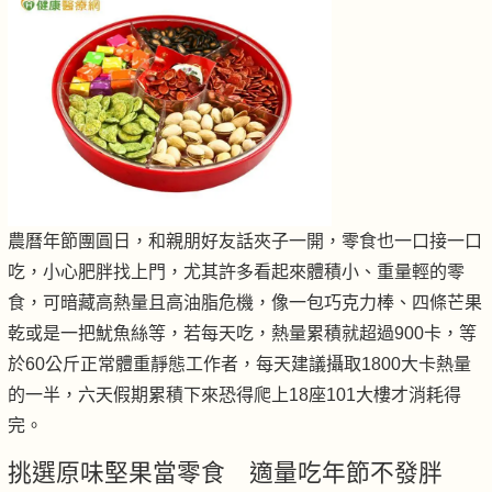
農曆年節團圓日，和親朋好友話夾子一開，零食也一口接一口
吃，小心肥胖找上門，尤其許多看起來體積小、重量輕的零
食，可暗藏高熱量且高油脂危機，像一包巧克力棒、四條芒果
乾或是一把魷魚絲等，若每天吃，熱量累積就超過900卡，等
於60公斤正常體重靜態工作者，每天建議攝取1800大卡熱量
的一半，六天假期累積下來恐得爬上18座101大樓才消耗得
完。
挑選原味堅果當零食 適量吃年節不發胖