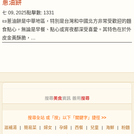
蔥油餅
七 09, 2025
點擊數: 1331
📜蔥油餅是中華地區，特別是台灣和中國北方非常受歡迎的麵
食點心，無論是早餐、點心或宵夜都深受喜愛。其特色在於外
皮金黃酥脆，…
搜尋全站 或「按」以下「關鍵字」捷徑
>>
滋補湯
|
簡易菜
|
婦女
|
孕婦
|
西餐
|
兒童
|
海鮮
|
粉麵