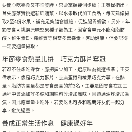
要開心吃零食又不怕發胖，只要掌握幾個步驟；王英偉指出，
首先應落實挑選新鮮蔬菜，以水果取代加工食品，每天建議攝
取2至4份水果，補充足夠膳食纖維，促進腸胃蠕動，另外，年
節零食可挑選原味堅果種子類為主，因富含單元不飽和脂肪
酸、維生素E、纖維質等相當多營養素，有助健康，但要記得
一定要適量攝取。
年節零食熱量比拚 巧克力酥片奪冠
若忍不住想吃零食，應把握少加工、選原味為挑選標準；王英
偉表示，像是巧克力酥片、芝麻蛋捲和榛果巧克力等，在熱
量、脂肪等含量都是零食最高的前3名，主要是因零食在加工
過程中會添加許多糖和調味料等增加風味，且透過油炸增加香
氣，因此應盡量少吃外，若要吃也可多和親朋好友們一起分
享，避免過量。
養成正常生活作息 健康過好年