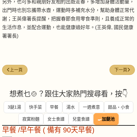
另外，也可多和親朋好友相約出遊走春，多增加身體活動量，
出門時也別忘攜帶水壺，運動時多補充水分，幫助身體正常代
謝；王英偉署長提醒，把握春節食用零食準則，且養成正常的
生活作息，並配合運動，也能健康過好年。(王英偉, 國民健康
署署長)
上一篇文章: 高血脂病友 吃佛跳牆要注意油炸陷阱！
下一篇文章
上一頁
下一頁
想煮乜🍲？跟住大家熱門搜尋看，按👇
3餸1湯
快手菜
早餐
湯水
一週煮意
甜品・小食
寂寞粉麵
女士食譜
兒童食譜
🍳
加餸池
早餐 /早午餐 ( 備有 90天早餐)