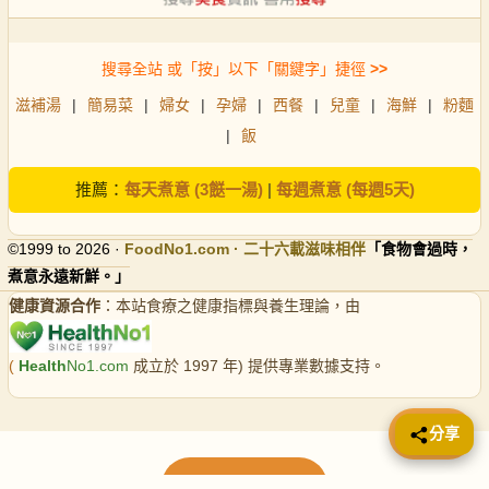
搜尋全站 或「按」以下「關鍵字」捷徑
>>
滋補湯
|
簡易菜
|
婦女
|
孕婦
|
西餐
|
兒童
|
海鮮
|
粉麵
|
飯
推薦：
每天煮意 (3餸一湯)
|
每週煮意 (每週5天)
©1999 to 2026 ·
FoodNo1
.com · 二十六載滋味相伴
「食物會過時，
煮意永遠新鮮。」
健康資源合作
：本站食療之健康指標與養生理論，由
(
Health
No1.com
成立於 1997 年) 提供專業數據支持。
📤 分享
分享
載入更多食譜