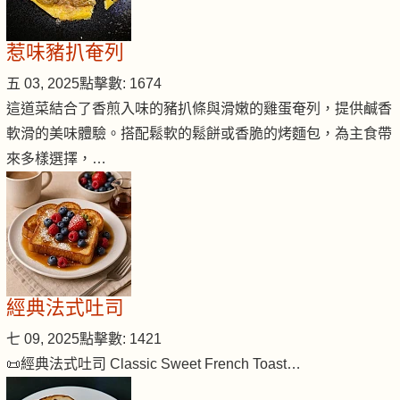
惹味豬扒奄列
五 03, 2025
點擊數: 1674
這道菜結合了香煎入味的豬扒條與滑嫩的雞蛋奄列，提供鹹香
軟滑的美味體驗。搭配鬆軟的鬆餅或香脆的烤麵包，為主食帶
來多樣選擇，…
經典法式吐司
七 09, 2025
點擊數: 1421
📜經典法式吐司 Classic Sweet French Toast…