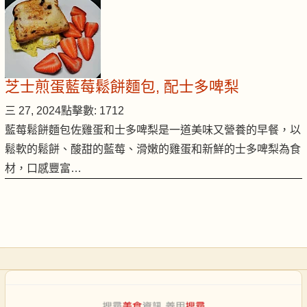
芝士煎蛋藍莓鬆餅麵包, 配士多啤梨
三 27, 2024
點擊數: 1712
藍莓鬆餅麵包佐雞蛋和士多啤梨是一道美味又營養的早餐，以
鬆軟的鬆餅、酸甜的藍莓、滑嫩的雞蛋和新鮮的士多啤梨為食
材，口感豐富…