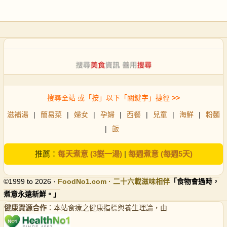
搜尋全站 或「按」以下「關鍵字」捷徑
>>
滋補湯
|
簡易菜
|
婦女
|
孕婦
|
西餐
|
兒童
|
海鮮
|
粉麵
|
飯
推薦：
每天煮意 (3餸一湯)
|
每週煮意 (每週5天)
©1999 to 2026 ·
FoodNo1
.com · 二十六載滋味相伴
「食物會過時，
煮意永遠新鮮。」
健康資源合作
：本站食療之健康指標與養生理論，由