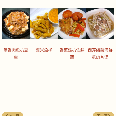
醬香肉粒扒豆
粟米魚柳
香煎雞扒佐鮮
西芹紹菜海鮮
腐
蔬
菇肉片湯
上一篇文章: 今日煮意 (#235)
下一篇文章: 