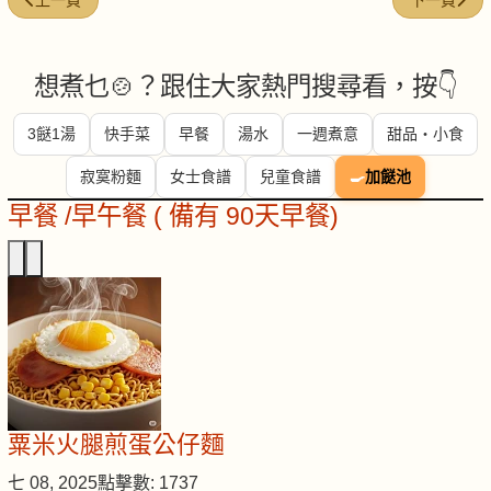
上一頁
下一頁
想煮乜🍲？跟住大家熱門搜尋看，按👇
3餸1湯
快手菜
早餐
湯水
一週煮意
甜品・小食
寂寞粉麵
女士食譜
兒童食譜
🍳
加餸池
早餐 /早午餐 ( 備有 90天早餐)
粟米火腿煎蛋公仔麵
七 08, 2025
點擊數: 1737