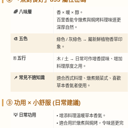
🌈 八味層
香 × 暖 × 醇。
百里香能令燉煮與焗烤料理味道更
深厚自然。
🎨 五色
綠色 / 灰綠色 → 屬新鮮植物香草印
象。
🀄 五行
木 / 土 → 日常可作增香提味、增加
料理厚度之用。
📌 常見不適知識
適合西式料理、燉煮類菜式、喜歡
草本香氣者使用。
③ 功用 × 小舒服 (日常建議)
💡 日常功用
• 增添料理溫暖草本香氣。
• 適合用於燉煮與焗烤，令味道更完