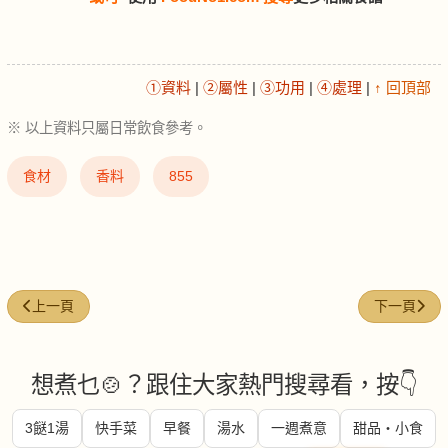
①資料
|
②屬性
|
③功用
|
④處理
|
↑ 回頂部
※ 以上資料只屬日常飲食參考。
食材
香料
855
上一篇文章: 南乳 (red-fermented-tofu)
下一篇文章: 奶
上一頁
下一頁
想煮乜🍲？跟住大家熱門搜尋看，按👇
3餸1湯
快手菜
早餐
湯水
一週煮意
甜品・小食