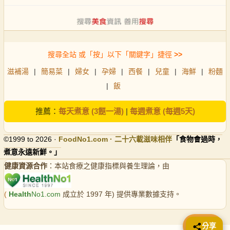
搜尋全站 或「按」以下「關鍵字」捷徑
>>
滋補湯
|
簡易菜
|
婦女
|
孕婦
|
西餐
|
兒童
|
海鮮
|
粉麵
|
飯
推薦：
每天煮意 (3餸一湯)
|
每週煮意 (每週5天)
©1999 to 2026 ·
FoodNo1
.com · 二十六載滋味相伴
「食物會過時，
煮意永遠新鮮。」
健康資源合作
：本站食療之健康指標與養生理論，由
(
Health
No1.com
成立於 1997 年) 提供專業數據支持。
📤 分享
分享