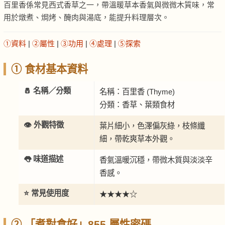
百里香係常見西式香草之一，帶溫暖草本香氣與微微木質味，常
用於燉煮、焗烤、醃肉與湯底，能提升料理層次。
①資料
|
②屬性
|
③功用
|
④處理
|
⑤探索
① 食材基本資料
🧂 名稱／分類
名稱：百里香 (Thyme)
分類：香草、葉類食材
👁️ 外觀特徵
葉片細小，色澤偏灰綠，枝條纖
細，帶乾爽草本外觀。
👅 味道描述
香氣溫暖沉穩，帶微木質與淡淡辛
香感。
⭐ 常見使用度
★★★★☆
② 「煮對食好」855 屬性密碼