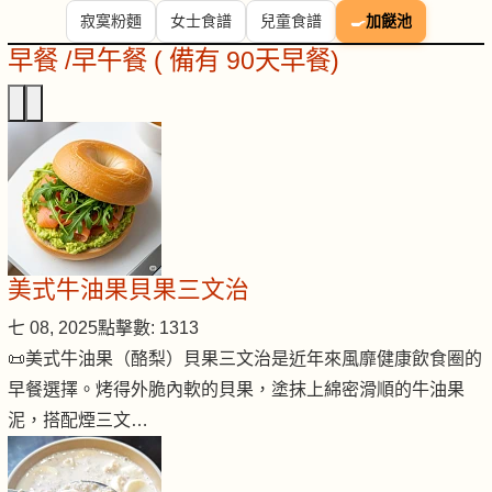
寂寞粉麵
女士食譜
兒童食譜
🍳
加餸池
早餐 /早午餐 ( 備有 90天早餐)
美式牛油果貝果三文治
七 08, 2025
點擊數: 1313
📜美式牛油果（酪梨）貝果三文治是近年來風靡健康飲食圈的
早餐選擇。烤得外脆內軟的貝果，塗抹上綿密滑順的牛油果
泥，搭配煙三文…