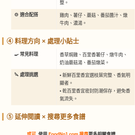
整。
🍲 適合配搭
雞肉、薯仔、蘑菇、番茄醬汁、燉
牛肉、濃湯。
④ 料理方向 × 處理小貼士
🍳 常見料理
香草焗雞、百里香薯仔、燉牛肉、
奶油蘑菇湯、番茄燉菜。
🔪 處理挑選
• 新鮮百里香宜選枝葉完整、香氣明
顯者。
• 乾百里香宜密封防潮保存，避免香
氣流失。
⑤ 延伸閱讀 × 搜尋更多食譜
或可
使用
FoodNo1.com 搜尋
更多相關食譜