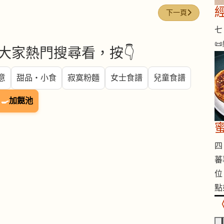
下一篇文章: 今日煮意
下一頁
七 
📜
大家熱門搜尋看，按👇
意
甜品・小食
寂寞粉麵
女士食譜
兒童食譜
🍳
加餸池
四 
蕃
位
點