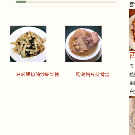
喜
五 
豆豉鯪魚油炒紹菜梗
粉葛扁豆排骨湯
這
果
白