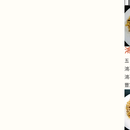
五 
鴻
鴻
豐