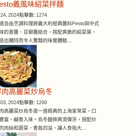
Pesto義風味紹菜拌麵
24, 2024
點擊數: 1274
道自由烹調料理將義大利經典醬料Pesto與中式
味的蔥醬、豆瓣醬結合，搭配爽脆的紹菜葉，
造出獨特而令人驚豔的味覺體驗…
鮮肉高麗菜炒烏冬
03, 2024
點擊數: 1200
肉高麗菜炒烏冬是一道經典的上海家常菜，口
豐富，鹹香入味。烏冬麵條爽滑彈牙，搭配炒
的肉絲和蔬菜，香氣四溢，讓人食指大…