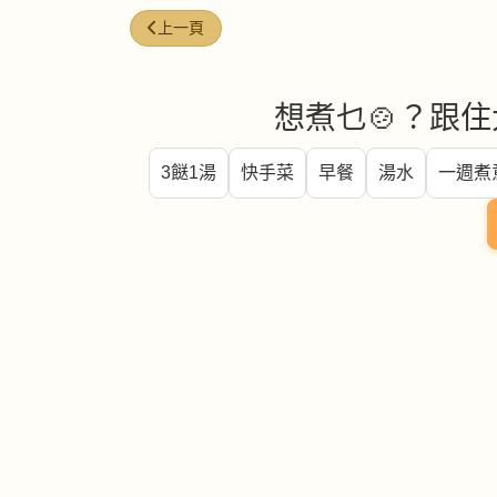
上一篇文章: 今日煮意 (#232)
上一頁
想煮乜🍲？跟住
3餸1湯
快手菜
早餐
湯水
一週煮