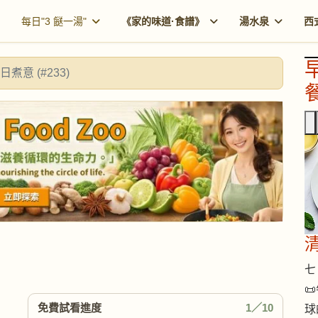
每日"3 餸一湯"
《家的味道·食譜》
湯水泉
西
日煮意 (#233)
餐
七 

免費試看進度
1／10
球