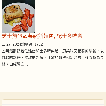
芝士煎蛋藍莓鬆餅麵包, 配士多啤梨
三 27, 2024
點擊數: 1712
藍莓鬆餅麵包佐雞蛋和士多啤梨是一道美味又營養的早餐，以
鬆軟的鬆餅、酸甜的藍莓、滑嫩的雞蛋和新鮮的士多啤梨為食
材，口感豐富…