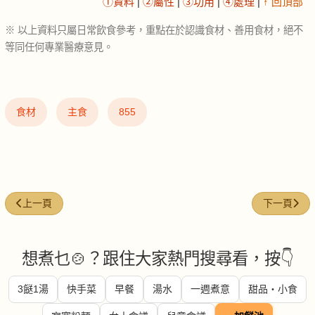
①資料
|
②屬性
|
③功用
|
④處理
|
↑ 回頂部
※ 以上資料只屬日常飲食參考，重點在於認識食材、善用食材，絕不
等同任何專業醫療意見。
食材
主食
855
上一篇文章: 青檸 (Lime)
下一篇文章: 花
上一頁
下一頁
想煮乜🍲？跟住大家熱門搜尋看，按👇
3餸1湯
快手菜
早餐
湯水
一週煮意
甜品・小食