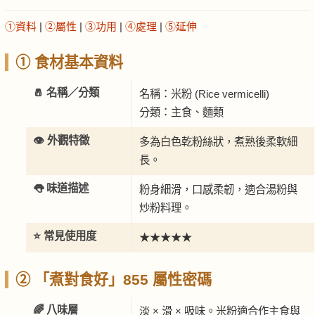
①資料
|
②屬性
|
③功用
|
④處理
|
⑤延伸
① 食材基本資料
🧂 名稱／分類
名稱：米粉 (Rice vermicelli)
分類：主食、麵類
👁️ 外觀特徵
多為白色乾粉絲狀，煮熟後柔軟細
長。
👅 味道描述
粉身細滑，口感柔韌，適合湯粉與
炒粉料理。
⭐ 常見使用度
★★★★★
② 「煮對食好」855 屬性密碼
🌈 八味層
淡 × 滑 × 吸味。米粉適合作主食與