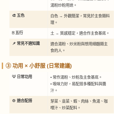
湯粉炒粉用途。
🎨 五色
白色 → 外觀簡潔，常見於主食類料
理。
🀄 五行
土 → 質感穩定，適合作主食基底。
📌 常見不適知識
適合湯粉、炒米粉與想用細麵類主
食的人。
③ 功用 × 小舒服 (日常建議)
💡 日常功用
• 常作湯粉、炒粉及主食基底。
• 吸味力好，易配搭多種配料與醬
汁。
🍲 適合配搭
芽菜、韭菜、蝦、肉絲、魚湯、咖
哩汁、炒菜配料。