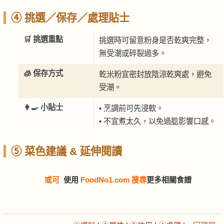
④ 挑選／保存／處理貼士
🛒 挑選重點
挑選時可留意粉身是否乾爽完整，
無受潮或碎裂過多。
🧊 保存方式
乾米粉宜密封放陰涼乾爽處，避免
受潮。
👩‍🍳 小貼士
• 烹調前可先浸軟。
• 不宜煮太久，以免過腍影響口感。
⑤ 菜色建議 & 延伸閱讀
或可
使用
FoodNo1.com 搜尋
更多相關食譜