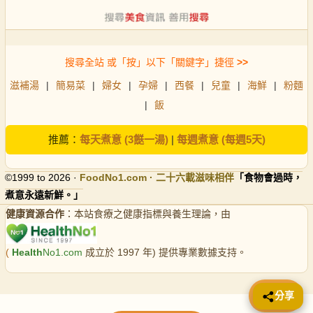
搜尋全站 或「按」以下「關鍵字」捷徑
>>
滋補湯
|
簡易菜
|
婦女
|
孕婦
|
西餐
|
兒童
|
海鮮
|
粉麵
|
飯
推薦：
每天煮意 (3餸一湯)
|
每週煮意 (每週5天)
©1999 to 2026 ·
FoodNo1
.com · 二十六載滋味相伴
「食物會過時，
煮意永遠新鮮。」
健康資源合作
：本站食療之健康指標與養生理論，由
(
Health
No1.com
成立於 1997 年) 提供專業數據支持。
📤 分享
分享