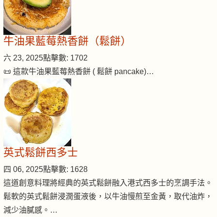
牛油果藍莓熱香餅（鬆餅）
六 23, 2025
點擊數: 1702
📜 這款牛油果藍莓熱香餅 ( 鬆餅 pancake)…
英式鬆餅西多士
四 06, 2025
點擊數: 1628
這道創意料理將經典的英式鬆餅融入港式西多士的烹調手法。
鬆軟的英式鬆餅浸潤蛋液後，以牛油慢煎至金黃，取代油炸，
減少油膩感。…