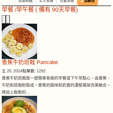
寂寞粉麵
女士食譜
兒童食譜
🍳
加餸池
早餐 /早午餐 ( 備有 90天早餐)
香蕉牛奶班戟 Pancake
五 20, 2024
點擊數: 1292
香蕉牛奶班戟是一道簡單易做的早餐或下午茶點心，由香蕉、
牛奶和班戟粉製成。香蕉的甜味和奶香的濃郁風味完美融合，
再加上鬆軟的…