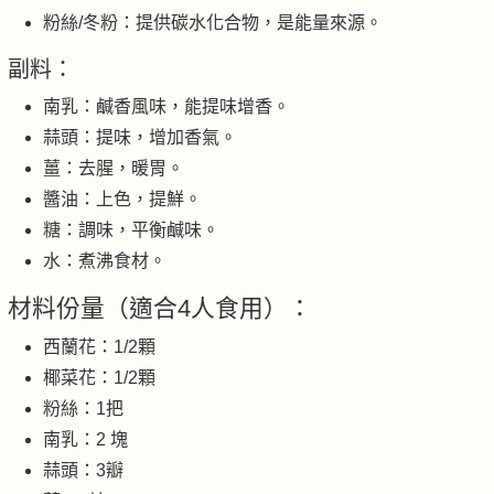
粉絲/冬粉：提供碳水化合物，是能量來源。
副料：
南乳：鹹香風味，能提味增香。
蒜頭：提味，增加香氣。
薑：去腥，暖胃。
醬油：上色，提鮮。
糖：調味，平衡鹹味。
水：煮沸食材。
材料份量（適合4人食用）：
西蘭花：1/2顆
椰菜花：1/2顆
粉絲：1把
南乳：2 塊
蒜頭：3瓣