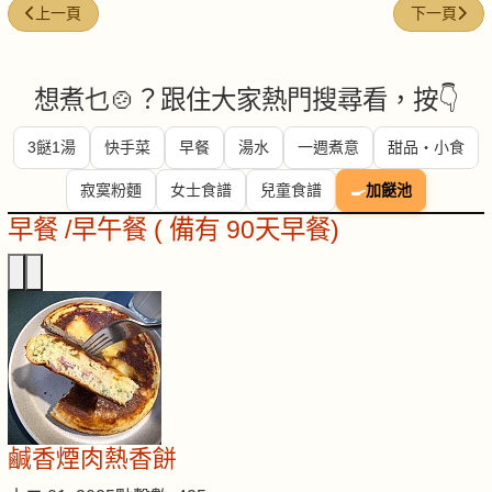
上一篇文章: 南乳燜齋
下一篇文章
上一頁
下一頁
想煮乜🍲？跟住大家熱門搜尋看，按👇
3餸1湯
快手菜
早餐
湯水
一週煮意
甜品・小食
寂寞粉麵
女士食譜
兒童食譜
🍳
加餸池
早餐 /早午餐 ( 備有 90天早餐)
鹹香煙肉熱香餅