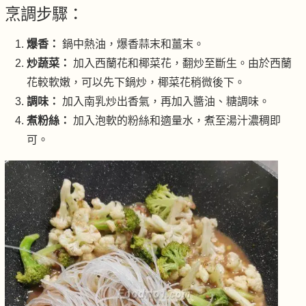
烹調步驟：
爆香：
鍋中熱油，爆香蒜末和薑末。
炒蔬菜：
加入西蘭花和椰菜花，翻炒至斷生。由於西蘭
花較軟嫩，可以先下鍋炒，椰菜花稍微後下。
調味：
加入南乳炒出香氣，再加入醬油、糖調味。
煮粉絲：
加入泡軟的粉絲和適量水，煮至湯汁濃稠即
可。