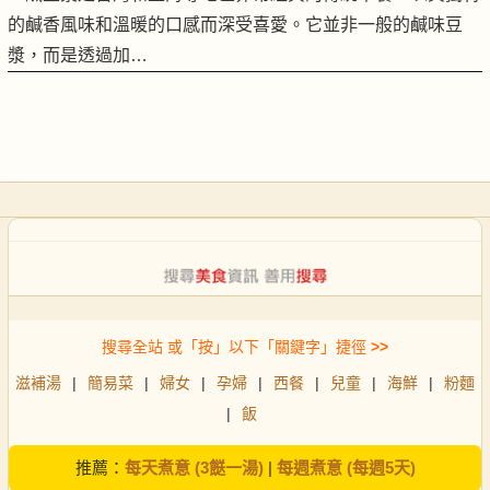
的鹹香風味和溫暖的口感而深受喜愛。它並非一般的鹹味豆
漿，而是透過加…
搜尋全站 或「按」以下「關鍵字」捷徑
>>
滋補湯
|
簡易菜
|
婦女
|
孕婦
|
西餐
|
兒童
|
海鮮
|
粉麵
|
飯
推薦：
每天煮意 (3餸一湯)
|
每週煮意 (每週5天)