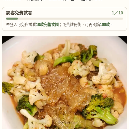
訪客免費試看
1／10
未登入可免費試看
10款完整食譜
；免費註冊後，可再閱讀
100款
。