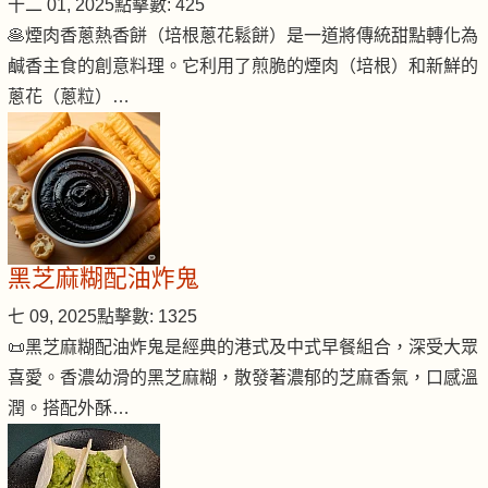
十二 01, 2025
點擊數: 425
🥞煙肉香蔥熱香餅（培根蔥花鬆餅）是一道將傳統甜點轉化為
鹹香主食的創意料理。它利用了煎脆的煙肉（培根）和新鮮的
蔥花（蔥粒）…
黑芝麻糊配油炸鬼
七 09, 2025
點擊數: 1325
📜黑芝麻糊配油炸鬼是經典的港式及中式早餐組合，深受大眾
喜愛。香濃幼滑的黑芝麻糊，散發著濃郁的芝麻香氣，口感溫
潤。搭配外酥…