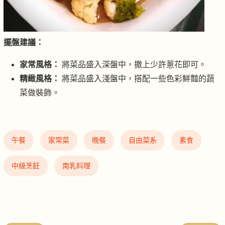
擺盤建議：
家常風格：
將菜品盛入深盤中，撒上少許蔥花即可。
精緻風格：
將菜品盛入淺盤中，搭配一些色彩鮮豔的蔬
菜做裝飾。
午餐
家常菜
晚餐
自由菜系
素食
中級烹飪
南乳料理