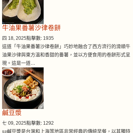
牛油果番薯沙律卷餅
四 18, 2025
點擊數: 1935
這道「牛油果番薯沙律卷餅」巧妙地融合了西方流行的滑順牛
油果沙律與東方溫和香甜的番薯，並以方便食用的卷餅形式呈
現。這是一道…
鹹豆漿
七 09, 2025
點擊數: 1292
📜鹹豆漿是台灣和上海等地區非常經典的傳統早餐，以其獨特