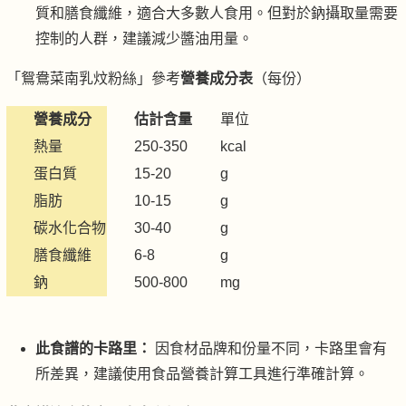
質和膳食纖維，適合大多數人食用。但對於鈉攝取量需要
控制的人群，建議減少醬油用量。
「鴛鴦菜南乳炆粉絲」參考
營養成分表
（每份）
營養成分
估計含量
單位
熱量
250-350
kcal
蛋白質
15-20
g
脂肪
10-15
g
碳水化合物
30-40
g
膳食纖維
6-8
g
鈉
500-800
mg
此食譜的卡路里：
因食材品牌和份量不同，卡路里會有
所差異，建議使用食品營養計算工具進行準確計算。