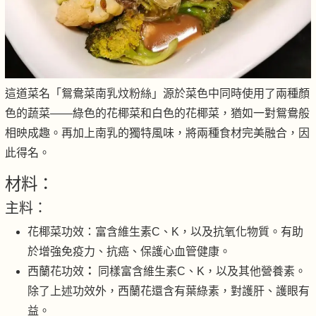
這道菜名「鴛鴦菜南乳炆粉絲」源於菜色中同時使用了兩種顏
色的蔬菜——綠色的花椰菜和白色的花椰菜，猶如一對鴛鴦般
相映成趣。再加上南乳的獨特風味，將兩種食材完美融合，因
此得名。
材料：
主料：
花椰菜功效：富含維生素C、K，以及抗氧化物質。有助
於增強免疫力、抗癌、保護心血管健康。
西蘭花功效
：
同樣富含維生素C、K，以及其他營養素。
除了上述功效外，西蘭花還含有葉綠素，對護肝、護眼有
益。