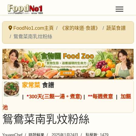
FoodNo1.com主頁
《家的味道·食譜》
蔬菜食譜
鴛鴦菜南乳炆粉絲
家常菜
食譜
|
*
300天(三餸一湯。煮意)
|
*
*
每週煮意
|
加餸
池
鴛鴦菜南乳炆粉絲
YouareChef
時蔬鮮果
2025年1月24日
點擊數: 1479