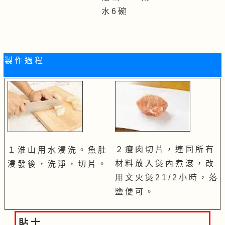
水 6 碗
製 作 過 程
２ 瘦 肉 切 片 ， 連 同 所 有
１ 淮 山 用 水 浸 洗 。 魚 肚
材 料 放 入 煲 內 煮 滾 ， 改
浸 發 後 ， 洗 淨 ， 切 片 。
用 文 火 煲 2 1 / 2 小 時 ， 落
鹽 便 可 。
貼 士