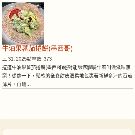
牛油果蕃茄捲餅(墨西哥)
三 31, 2025
點擊數: 373
這道牛油果蕃茄捲餅(墨西哥)絕對能讓您體驗什麼叫做滋味無
窮！想像一下，鬆軟的全麥餅皮溫柔地包裹著新鮮多汁的番茄
薄片，再鋪…