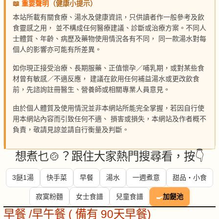
📖
重要聲明
（健康小提示）
本站所載有關食療、湯水及健康資訊，只供讀者作一般參考及飲
食靈感之用， 並不構成任何醫療建議、診斷或治療方案。不同人
士體質、年齡、病歷及藥物使用情況各有不同， 同一款湯水對每
個人的影響亦可能有所差異。
如你現正接受治療、長期服藥、正值懷孕／哺乳期，或對某些食
材曾有敏感／不適反應， 建議在飲用任何補益湯水或更改飲食
前，先諮詢註冊醫生、營養師或相關專業人員意見。
由於個人體質及使用情況並非本網站所能完全掌握，若因自行使
用本網站內容而引致任何不適、 損害或損失，本網站及作者概不
負責，敬請見諒並請自行衡量及判斷。
想煮乜🍲？跟住大家熱門搜尋看，按👇
3餸1湯
快手菜
早餐
湯水
一週煮意
甜品・小食
寂寞粉麵
女士食譜
兒童食譜
🍳
加餸池
早餐 /早午餐 ( 備有 90天早餐)