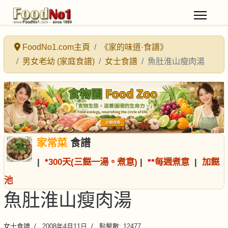
FoodNo1.com主頁
《家的味道·食譜》
男女老幼 (家庭食譜)
女士食譜
魚肚淮山瘦肉湯
家常菜
食譜
|
*
300天(三餸一湯。煮意)
|
*
*
每週煮意
|
加餸
池
魚肚淮山瘦肉湯
女士食譜
2008年4月11日
點擊數: 12477