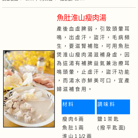
魚肚淮山瘦肉湯
產 後 血 虛 脾 弱 ， 引 致 頭 暈 耳
鳴 ， 出 虛 汗 ， 盜 汗 ， 毛 病 頻
生 ， 要 滋 腎 補 陰 ， 可 用 魚 肚
煲 淮 山 瘦 肉 湯 滋 補 身 虛 ， 因
為 這 湯 有 補 脾 益 氣 兼 治 療 耳
鳴 頭 暈 ， 止 虛 汗 ， 盜 汗 功 能
， 而 湯 水 亦 鮮 美 可 口 ， 宜 產
婦 滋 補 食 用 。
材 料
調 味 料
瘦 肉 6 兩
鹽 1 茶 匙
魚 肚 1 兩
( 撥 平 匙 面)
淮 山 1 1/2 兩