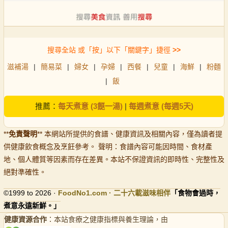
搜尋全站 或「按」以下「關鍵字」捷徑
>>
滋補湯
|
簡易菜
|
婦女
|
孕婦
|
西餐
|
兒童
|
海鮮
|
粉麵
|
飯
推薦：
每天煮意 (3餸一湯)
|
每週煮意 (每週5天)
**
免責聲明
** 本網站所提供的食譜、健康資訊及相關內容，僅為讀者提
供健康飲食概念及烹飪參考。 聲明：食譜內容可能因時間、食材產
地、個人體質等因素而存在差異。本站不保證資訊的即時性、完整性及
絕對準確性。
©1999 to 2026 ·
FoodNo1
.com · 二十六載滋味相伴
「食物會過時，
煮意永遠新鮮。」
健康資源合作
：本站食療之健康指標與養生理論，由