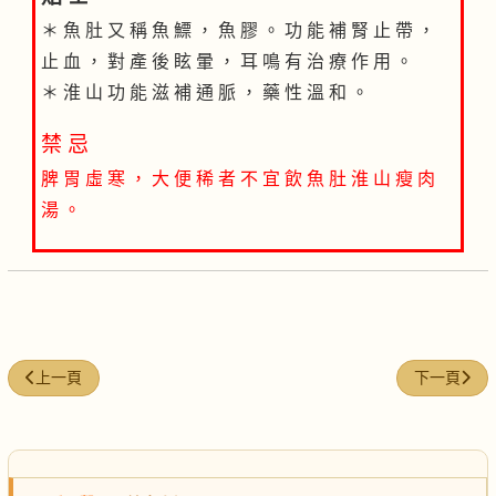
＊ 魚 肚 又 稱 魚 鰾 ， 魚 膠 。 功 能 補 腎 止 帶 ，
止 血 ， 對 產 後 眩 暈 ， 耳 鳴 有 治 療 作 用 。
＊ 淮 山 功 能 滋 補 通 脈 ， 藥 性 溫 和 。
禁 忌
脾 胃 虛 寒 ， 大 便 稀 者 不 宜 飲 魚 肚 淮 山 瘦 肉
湯 。
上一篇文章: 杞子北蓍乳鴿湯
下一篇文章
上一頁
下一頁