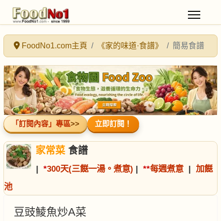
FoodNo1.com主頁
《家的味道·食譜》
簡易食譜
「訂閱內容」專區
>>
立即訂閱！
家常菜
食譜
|
*
300天(三餸一湯。煮意)
|
*
*
每週煮意
|
加餸
池
豆豉鯪魚炒A菜