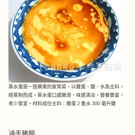
蒸水蛋是一道廣東的家常菜，以雞蛋、鹽、水為主料，
經蒸制而成。蒸水蛋口感嫩滑，味道清淡，營養豐富，
老少皆宜。材料成份主料：雞蛋 2 隻水 300 毫升鹽
滷手豬腳