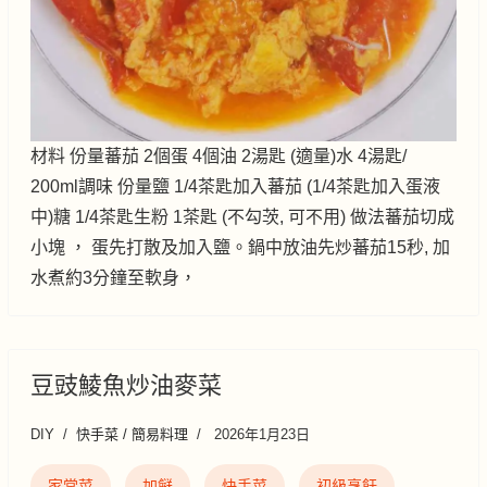
材料 份量蕃茄 2個蛋 4個油 2湯匙 (適量)水 4湯匙/
200ml調味 份量鹽 1/4茶匙加入蕃茄 (1/4茶匙加入蛋液
中)糖 1/4茶匙生粉 1茶匙 (不勾茨, 可不用) 做法蕃茄切成
小塊 ， 蛋先打散及加入鹽。鍋中放油先炒蕃茄15秒, 加
水煮約3分鐘至軟身，
豆豉鯪魚炒油麥菜
DIY
快手菜 / 簡易料理
2026年1月23日
家常菜
加餸
快手菜
初級烹飪