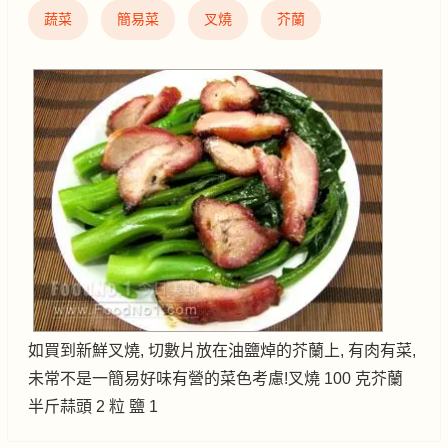
蔬菜
簡易菜
叉燒
芥蘭
如買到新鮮叉燒, 切數片放在油鹽焯的芥蘭上, 有肉有菜,
未常不是一簡易好味有營的菜色考慮!叉燒 100 克芥蘭
半斤蒜頭 2 粒 鹽 1