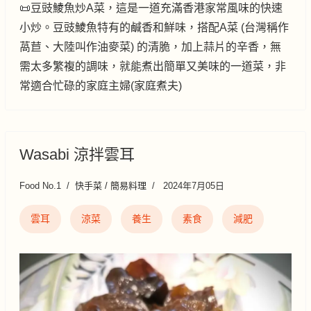
📜豆豉鯪魚炒A菜，這是一道充滿香港家常風味的快速
小炒。豆豉鯪魚特有的鹹香和鮮味，搭配A菜 (台灣稱作
萵苣、大陸叫作油麥菜) 的清脆，加上蒜片的辛香，無
需太多繁複的調味，就能煮出簡單又美味的一道菜，非
常適合忙碌的家庭主婦(家庭煮夫)
Wasabi 涼拌雲耳
Food No.1
快手菜 / 簡易料理
2024年7月05日
雲耳
涼菜
養生
素食
減肥