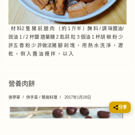
材 料2 隻 豬 前 腿 肉 （ 約 1 斤半 ）醃 料 / 調 味醬油/
豉油 1 / 2 杯鹽 適量糖 2 匙蒜 粒 3 個油 1 杯胡 椒 粉 少
許五 香 粉 少 許做法豬 腳 剁 塊 ， 用 熱 水 洗 淨 ， 瀝
乾 ， 倒 入 醬 油 攪 拌 ， 以 入
營養肉餅
張學華
快手菜 / 簡易料理
2017年1月18日
分享