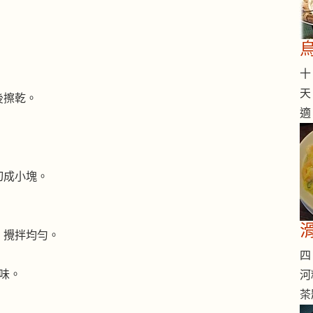
十 
天
後擦乾。
適
切成小塊。
，攪拌均勻。
四 
入味。
河
茶