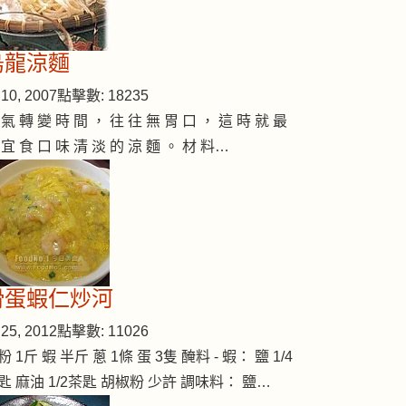
烏龍涼麵
10, 2007
點擊數: 18235
 氣 轉 變 時 間 ， 往 往 無 胃 口 ， 這 時 就 最
 宜 食 口 味 清 淡 的 涼 麵 。 材 料…
滑蛋蝦仁炒河
25, 2012
點擊數: 11026
粉 1斤 蝦 半斤 蔥 1條 蛋 3隻 醃料 - 蝦： 鹽 1/4
匙 麻油 1/2茶匙 胡椒粉 少許 調味料： 鹽…