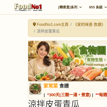
[轉煮意]系列
855 系統
FoodNo1.com主頁
《家的味道·食譜》
涼拌皮蛋青瓜
家常菜
食譜
|
*
300天(三餸一湯。煮意)
|
*
*
每週
涼拌皮蛋青瓜