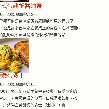
台式蛋餅配醬油膏
06, 2025
點擊數: 1296
早餐蛋餅是台灣街頭巷尾隨處可見的經典早
，也是許多台灣家庭餐桌上的常客。它以薄而Q
的麵粉皮包裹著滑嫩的雞蛋和豐富的餡…
炒嫩蛋多士
09, 2025
點擊數: 1038
炒嫩蛋多士是西式早餐中最經典、最受歡迎的
合之一。金黃色澤的炒蛋，口感滑嫩如絲，搭
一片烤得金黃酥脆的多士（吐司），再…