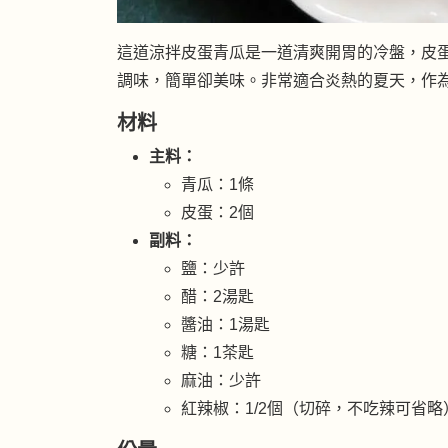
這道涼拌皮蛋青瓜是一道清爽開胃的冷盤，皮
調味，簡單卻美味。非常適合炎熱的夏天，作
材料
主料：
青瓜：1條
皮蛋：2個
副料：
鹽：少許
醋：2湯匙
醬油：1湯匙
糖：1茶匙
麻油：少許
紅辣椒：1/2個（切碎，不吃辣可省略