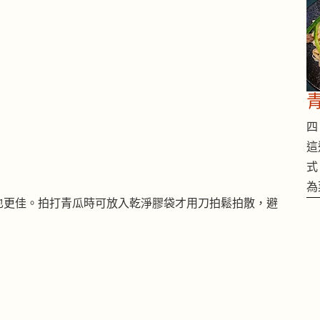
四 
這
式
為
也更佳。拍打青瓜時可放入乾淨膠袋才用刀拍鬆拍散，避
。