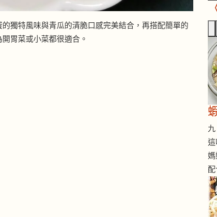
蛋的獨特風味與青瓜的清脆口感完美結合，再搭配簡單的
為開胃菜或小菜都很適合。
九 
這
媽
配
）