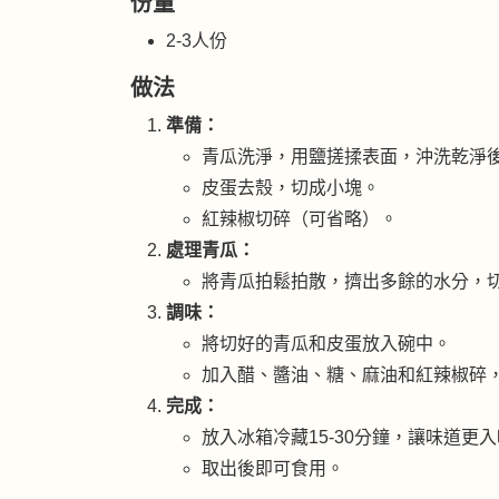
份量
2-3人份
做法
準備：
青瓜洗淨，用鹽搓揉表面，沖洗乾淨
皮蛋去殼，切成小塊。
紅辣椒切碎（可省略）。
處理青瓜：
將青瓜拍鬆拍散，擠出多餘的水分，
調味：
將切好的青瓜和皮蛋放入碗中。
加入醋、醬油、糖、麻油和紅辣椒碎
完成：
放入冰箱冷藏15-30分鐘，讓味道更
取出後即可食用。