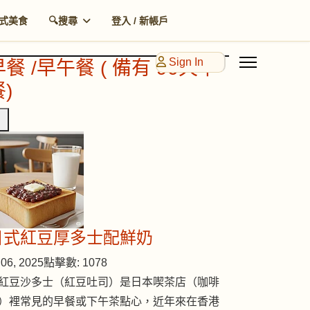
式美食
🔍搜尋
登入 / 新帳戶
Sign In
早餐 /早午餐 ( 備有 90天早
)
日式紅豆厚多士配鮮奶
06, 2025
點擊數: 1078
紅豆沙多士（紅豆吐司）是日本喫茶店（咖啡
）裡常見的早餐或下午茶點心，近年來在香港