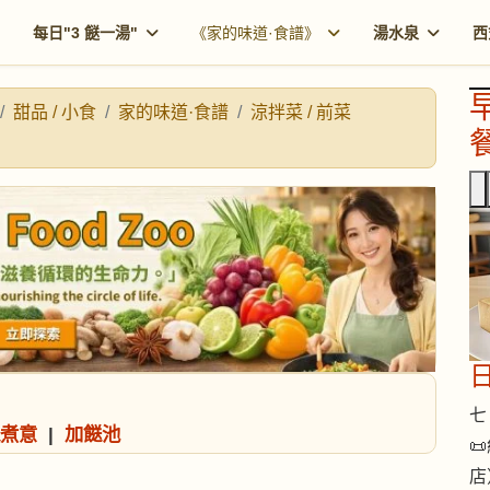
每日"3 餸一湯"
《家的味道·食譜》
湯水泉
西
甜品 / 小食
家的味道·食譜
涼拌菜 / 前菜
餐
七 
煮意
|
加餸池

店