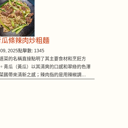
青瓜條辣肉炒粗麵
09, 2025
點擊數: 1345
道菜的名稱直接點明了其主要食材和烹飪方
。青瓜（黃瓜）以其清爽的口感和翠綠的色澤
菜餚帶來清新之感；辣肉指的是用辣椒調…