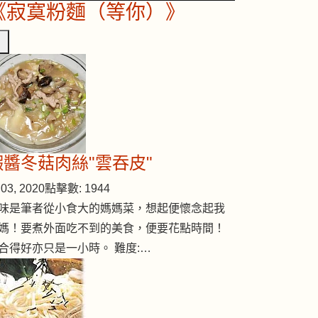
《寂寞粉麵（等你）》
蝦醬冬菇肉絲"雲吞皮"
03, 2020
點擊數: 1944
味是筆者從小食大的媽媽菜，想起便懷念起我
媽！要煮外面吃不到的美食，便要花點時間！
合得好亦只是一小時。 難度:…