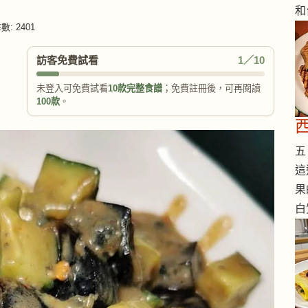
和
: 2401
訪客免費試看
1／10
未登入可免費試看
10款完整食譜
；免費註冊後，可再閱讀
100款
。
五 
這
果
白