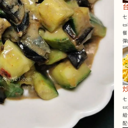
七 

餐
彈
七 

組
配