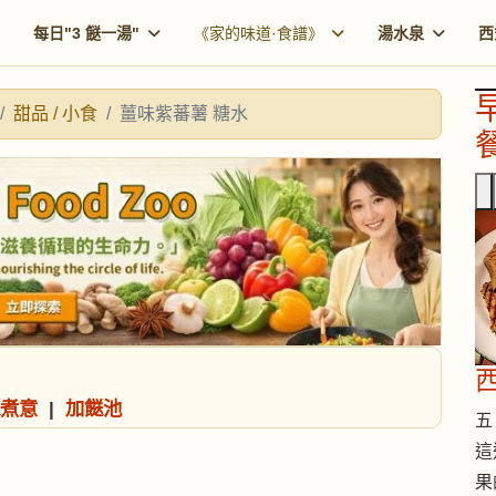
每日"3 餸一湯"
《家的味道·食譜》
湯水泉
西
甜品 / 小食
薑味紫蕃薯 糖水
餐
煮意
|
加餸池
五 
這
果