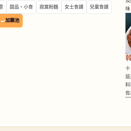
及
意
甜品・小食
寂寞粉麵
女士食譜
兒童食譜
味
🍳
加餸池
十 
這
料
佐