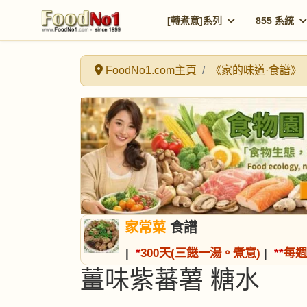
[轉煮意]系列
855 系統
FoodNo1.com主頁
《家的味道·食譜》
家常菜
食譜
|
*
300天(三餸一湯。煮意)
|
*
*
每週
薑味紫蕃薯 糖水