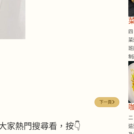
四 
菜
班
制
下一篇文章: 雪耳
下一頁
二 
大家熱門搜尋看，按👇
這