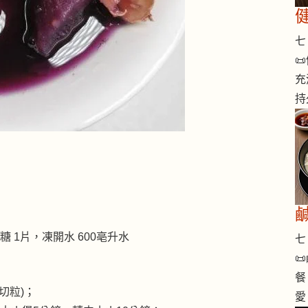
七 

充
持
片糖 1片，凍開水 600亳升水
七 

餐
切粒)；
愛