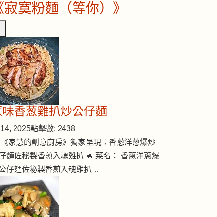
《寂寞粉麵（等你）》
惹味香葱雞扒炒公仔麵
14, 2025
點擊數: 2438
 《家慧的創意廚房》獨家呈現：香蔥洋蔥爆炒
仔麵佐秘製香煎入魂雞扒 🔥 菜名： 香蔥洋蔥爆
公仔麵佐秘製香煎入魂雞扒…