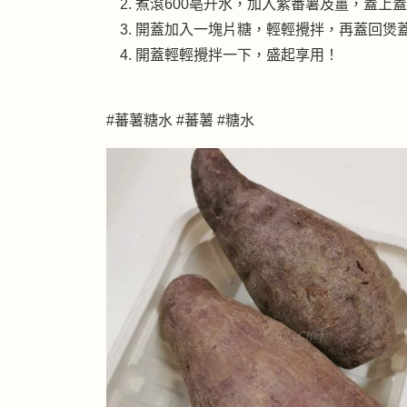
煮滾600亳升水，加入紫番薯及薑，蓋上蓋
開蓋加入一塊片糖，輕輕攪拌，再蓋回煲蓋
開蓋輕輕攪拌一下，盛起享用！
#蕃薯糖水 #蕃薯 #糖水