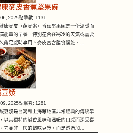
健康麥皮香蕉堅果碗
06, 2025
點擊數: 1131
健康麥皮（燕麥粥）香蕉堅果碗是一份溫暖而
滿能量的早餐，特別適合在寒冷的天氣或需要
久飽足感時享用。麥皮富含膳食纖維，…
鹹豆漿
09, 2025
點擊數: 1281
鹹豆漿是台灣和上海等地區非常經典的傳統早
，以其獨特的鹹香風味和溫暖的口感而深受喜
。它並非一般的鹹味豆漿，而是透過加…