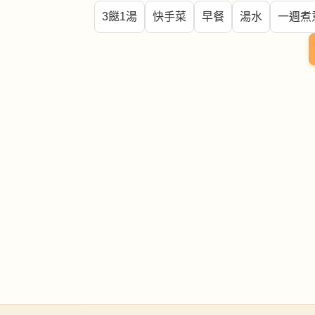
3餸1湯
快手菜
早餐
湯水
一週煮