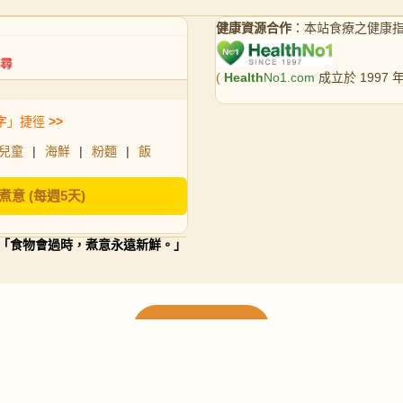
健康資源合作
：本站食療之健康
(
Health
No1.com
成立於 1997
字」捷徑
>>
兒童
|
海鮮
|
粉麵
|
飯
煮意 (每週5天)
「食物會過時，煮意永遠新鮮。」
載入更多食譜
請使用下方頁數繼續瀏覽更多食譜