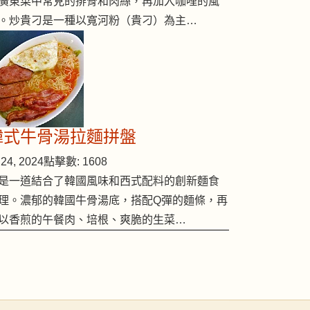
廣東菜中常見的排骨和肉絲，再加入咖哩的風
。炒貴刁是一種以寬河粉（貴刁）為主…
韓式牛骨湯拉麵拼盤
24, 2024
點擊數: 1608
是一道結合了韓國風味和西式配料的創新麵食
理。濃郁的韓國牛骨湯底，搭配Q彈的麵條，再
以香煎的午餐肉、培根、爽脆的生菜…