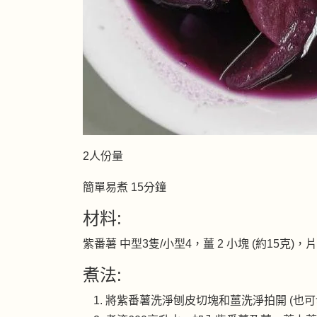
2人份量
簡單易煮 15分鐘
材料:
紫番薯 中型3隻/小型4，薑 2 小塊 (約15克)，
煮法:
將紫番薯洗淨刨皮切塊和薑洗淨拍開 (也可