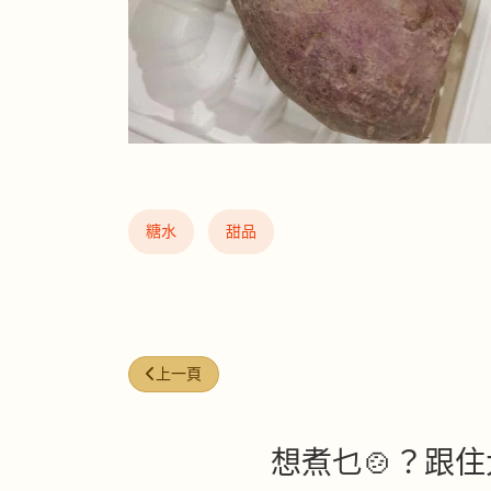
糖水
甜品
上一篇文章: 蕨餅
上一頁
想煮乜🍲？跟住