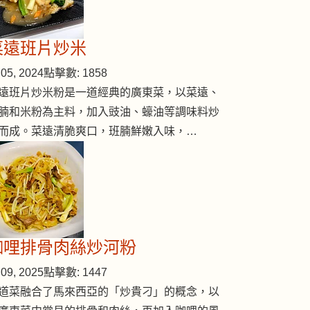
菜遠班片炒米
05, 2024
點擊數: 1858
遠班片炒米粉是一道經典的廣東菜，以菜遠、
腩和米粉為主料，加入豉油、蠔油等調味料炒
而成。菜遠清脆爽口，班腩鮮嫩入味，…
滋潤湯
咖哩排骨肉絲炒河粉
09, 2025
點擊數: 1447
道菜融合了馬來西亞的「炒貴刁」的概念，以