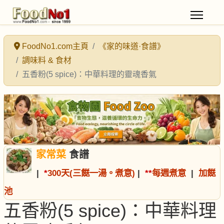
FoodNo1.com主頁
《家的味道·食譜》
調味料 & 食材
五香粉(5 spice)：中華料理的靈魂香氣
家常菜
食譜
|
*
300天(三餸一湯。煮意)
|
*
*
每週煮意
|
加餸
池
五香粉(5 spice)：中華料理