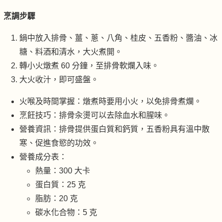
烹調步驟
鍋中放入排骨、薑、蔥、八角、桂皮、五香粉、醬油、冰
糖、料酒和清水，大火煮開。
轉小火燉煮 60 分鐘，至排骨軟爛入味。
大火收汁，即可盛盤。
火喉及時間掌握：燉煮時要用小火，以免排骨煮爛。
烹飪技巧：排骨汆燙可以去除血水和腥味。
營養資訊：排骨提供蛋白質和鈣質，五香粉具有溫中散
寒、促進食慾的功效。
營養成分表：
熱量：300 大卡
蛋白質：25 克
脂肪：20 克
碳水化合物：5 克