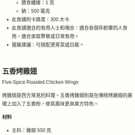
膳食纖維：1 克
鈉：500 毫克
此食譜的卡路里：300 大卡
此食譜適合的食用人士和場合：適合各個年齡層的人食
用，適合家庭聚餐或日常食用。
擺盤建議：可搭配燙青菜或白飯。
五香烤雞翅
Five-Spice Roasted Chicken Wings
烤雞翅是西方常見的料理，五香烤雞翅則是在傳統烤雞翅的基
礎上加入了五香粉，使其風味更具東方特色。
材料
主料：雞翅 500 克