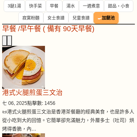
3餸1湯
快手菜
早餐
湯水
一週煮意
甜品・小食
寂寞粉麵
女士食譜
兒童食譜
🍳
加餸池
早餐 /早午餐 ( 備有 90天早餐)
港式火腿煎蛋三文治
七 06, 2025
點擊數: 1456
📜港式火腿煎蛋三文治是香港茶餐廳的經典美食，也是許多人
從小吃到大的回憶。它簡單卻充滿魅力，外層多士（吐司）烘
烤得香脆，內…