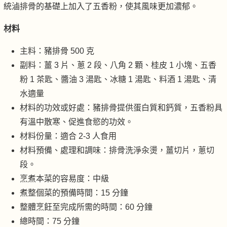
統滷排骨的基礎上加入了五香粉，使其風味更加濃郁。
材料
主料：豬排骨 500 克
副料：薑 3 片、蔥 2 段、八角 2 顆、桂皮 1 小塊、五香
粉 1 茶匙、醬油 3 湯匙、冰糖 1 湯匙、料酒 1 湯匙、清
水適量
材料的功效或好處：豬排骨提供蛋白質和鈣質，五香粉具
有溫中散寒、促進食慾的功效。
材料份量：適合 2-3 人食用
材料預備、處理和調味：排骨洗淨汆燙，薑切片，蔥切
段。
烹煮本菜的容易度：中級
煮整個菜的預備時間：15 分鐘
整體烹飪至完成所需的時間：60 分鐘
總時間：75 分鐘