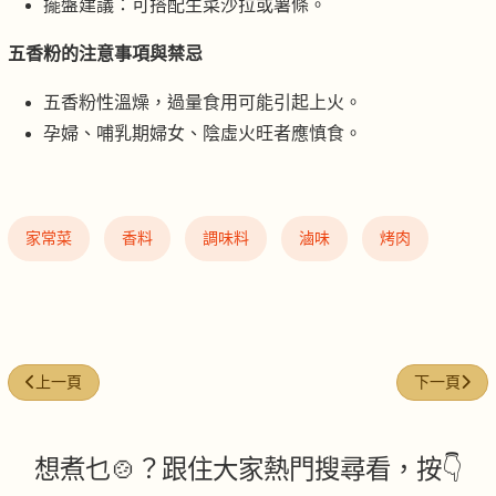
擺盤建議：可搭配生菜沙拉或薯條。
五香粉的注意事項與禁忌
五香粉性溫燥，過量食用可能引起上火。
孕婦、哺乳期婦女、陰虛火旺者應慎食。
家常菜
香料
調味料
滷味
烤肉
上一篇文章: 茴香（Fennel）：東西方料理的香氣密碼
下一篇文章
上一頁
下一頁
想煮乜🍲？跟住大家熱門搜尋看，按👇