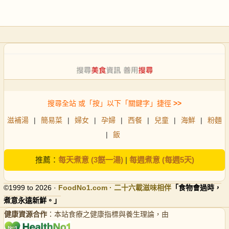
搜尋全站 或「按」以下「關鍵字」捷徑
>>
滋補湯
|
簡易菜
|
婦女
|
孕婦
|
西餐
|
兒童
|
海鮮
|
粉麵
|
飯
推薦：
每天煮意 (3餸一湯)
|
每週煮意 (每週5天)
©1999 to 2026 ·
FoodNo1
.com · 二十六載滋味相伴
「食物會過時，
煮意永遠新鮮。」
健康資源合作
：本站食療之健康指標與養生理論，由