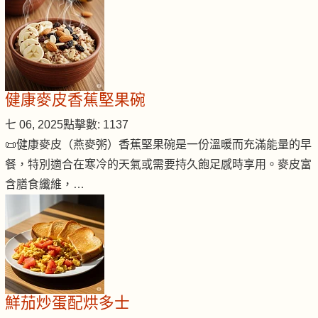
健康麥皮香蕉堅果碗
七 06, 2025
點擊數: 1137
📜健康麥皮（燕麥粥）香蕉堅果碗是一份溫暖而充滿能量的早
餐，特別適合在寒冷的天氣或需要持久飽足感時享用。麥皮富
含膳食纖維，…
鮮茄炒蛋配烘多士