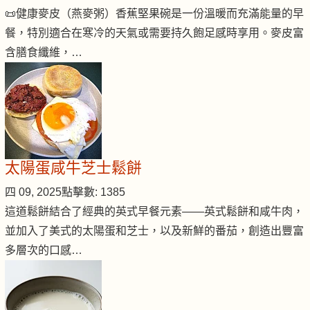
📜健康麥皮（燕麥粥）香蕉堅果碗是一份溫暖而充滿能量的早
餐，特別適合在寒冷的天氣或需要持久飽足感時享用。麥皮富
含膳食纖維，…
太陽蛋咸牛芝士鬆餅
四 09, 2025
點擊數: 1385
這道鬆餅結合了經典的英式早餐元素——英式鬆餅和咸牛肉，
並加入了美式的太陽蛋和芝士，以及新鮮的番茄，創造出豐富
多層次的口感…