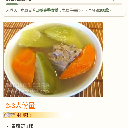
未登入可免費試看
10款完整食譜
；免費註冊後，可再閱讀
100款
。
2-3人份量
青蘿蔔 1棵