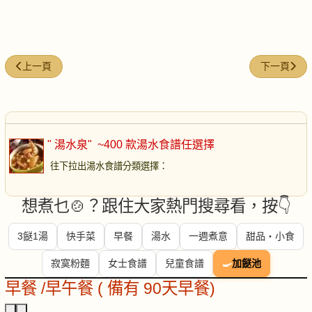
上一篇文章: 蓮藕淡菜豬骨湯
下一篇文章
上一頁
下一頁
" 湯水泉"
~400 款湯水食譜任選擇
往下拉出湯水食譜分類選擇
：
想煮乜🍲？跟住大家熱門搜尋看，按👇
3餸1湯
快手菜
早餐
湯水
一週煮意
甜品・小食
寂寞粉麵
女士食譜
兒童食譜
🍳
加餸池
早餐 /早午餐 ( 備有 90天早餐)