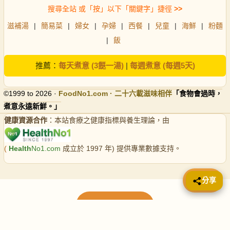
搜尋全站 或「按」以下「關鍵字」捷徑
>>
滋補湯
|
簡易菜
|
婦女
|
孕婦
|
西餐
|
兒童
|
海鮮
|
粉麵
|
飯
推薦：
每天煮意 (3餸一湯)
|
每週煮意 (每週5天)
©1999 to 2026 ·
FoodNo1
.com · 二十六載滋味相伴
「食物會過時，
煮意永遠新鮮。」
健康資源合作
：本站食療之健康指標與養生理論，由
(
Health
No1.com
成立於 1997 年) 提供專業數據支持。
📤 分享
分享
載入更多食譜