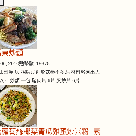
廣東炒麵
06, 2010
點擊數: 19878
東炒麵 與 招牌炒麵形式參不多,只材料略有出入
以。 炒麵 一包 豬肉片 6片 叉燒片 6片
紫蘿蔔絲椰菜青瓜雞蛋炒米粉, 素