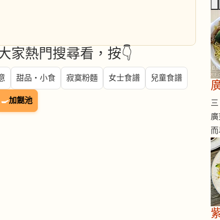
大家熱門搜尋看，按👇
意
甜品・小食
寂寞粉麵
女士食譜
兒童食譜
🍳
加餸池
三 
廣
而