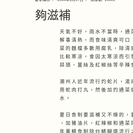
夠滋補
天 氣 不 好 ， 雨 水 不 當 時 ， 通 
解 毒 清 熱 ， 而 食 味 清 爽 可 口 
菜 的 麵 檔 多 數 用 腐 乳 ， 除 清 
比 較 寒 涼 ， 會 因 太 寒 涼 而 引 
蒜 頭 、 薑 絲 及 紅 椒 絲 等 辛 辣 
潮 州 人 近 年 流 行 灼 蛇 片 ， 湯 
用 蛇 肉 打 丸 ， 然 後 加 灼 通 菜 
水 。
夏 日 食 制 要 滋 補 又 不 燥 的 ， 
， 加 豬 油 片 ， 紅 辣 椒 和 通 菜 
年 黃 鱔 食 制 除 炒 鱔 糊 還 流 行 