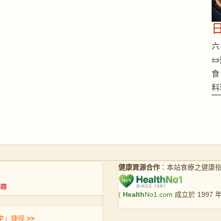
六 

食
料
健康資源合作
：本站食療之健康
(
Health
No1.com
成立於 1997
字」捷徑
>>