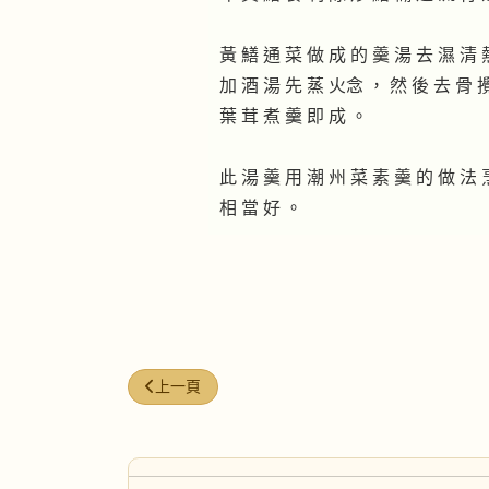
黃 鱔 通 菜 做 成 的 羹 湯 去 濕 清 
加 酒 湯 先 蒸 火念 ， 然 後 去 骨 攪
葉 茸 煮 羹 即 成 。
此 湯 羹 用 潮 州 菜 素 羹 的 做 法 
相 當 好 。
上一篇文章: 老黃瓜煲黃鱔
上一頁