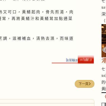
七 

熱 又 可 口 ， 黃 鱔 起 肉 ， 骨 先 煎 湯 ， 肉
深
 茸 ， 再 將 黃 鱔 汁 和 黃 鱔 茸 加 點 通 菜
（
烹 調 ， 滋 補 補 血 ， 清 熱 去 濕 ， 而 味 道
七 

的
下一篇文章: 強身
下一頁
黃