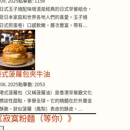
09, 2025
點擊數: 1158
日式玉子燒配味噌湯是經典的日式早餐組合，
受日本家庭和世界各地人們的喜愛。玉子燒
日式煎蛋卷）口感軟嫩，層次豐富，帶有…
港式菠蘿包夾牛油
06, 2025
點擊數: 2053
港式菠蘿包（又稱菠蘿油）是香港茶餐廳文化
標誌性甜點，享譽全球。它的精髓在於外層金
助吸收湯水
酥脆、狀似菠蘿（鳳梨）表皮的酥皮，…
《寂寞粉麵（等你）》