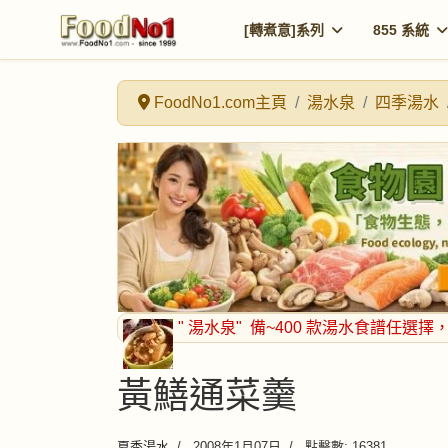
[轉煮意]系列
855 系統
FoodNo1.com主頁
湯水泉
四季湯水
" 湯水泉"
備~400 款湯水食譜任選擇
黃鱔通菜羹
夏季湯水
2008年1月07日
點擊數: 16381