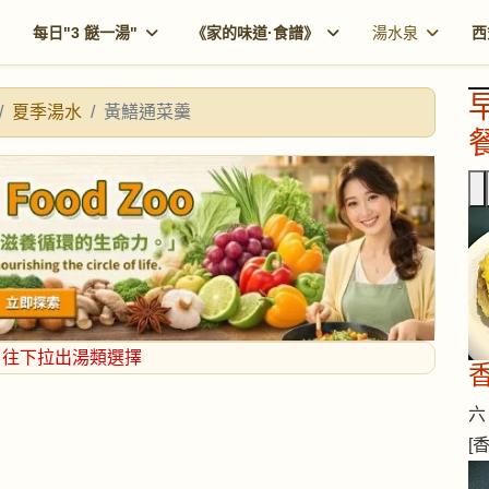
每日"3 餸一湯"
《家的味道·食譜》
湯水泉
西
夏季湯水
黃鱔通菜羹
餐
，往下拉出湯類選擇
六 
[