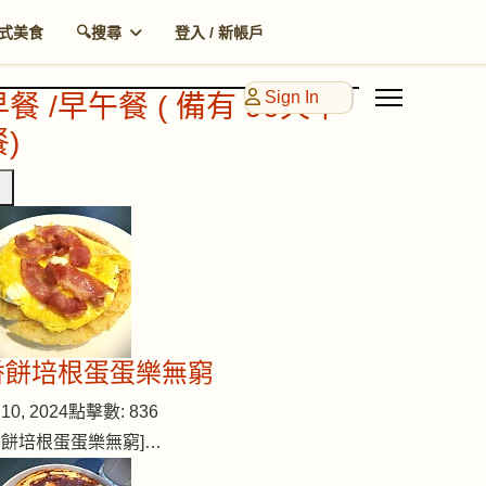
式美食
🔍搜尋
登入 / 新帳戶
Sign In
早餐 /早午餐 ( 備有 90天早
)
香餅培根蛋蛋樂無窮
10, 2024
點擊數: 836
香餅培根蛋蛋樂無窮]…