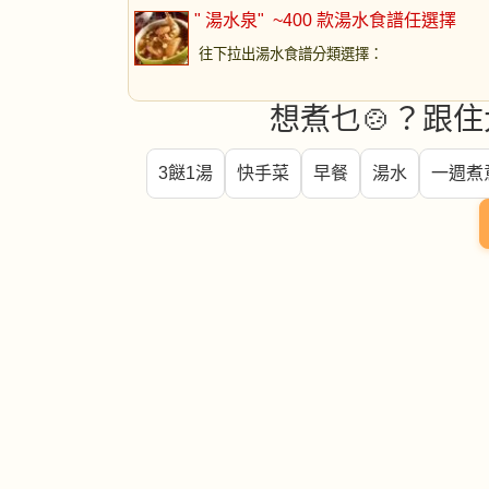
" 湯水泉"
~400 款湯水食譜任選擇
往下拉出湯水食譜分類選擇
：
想煮乜🍲？跟住
3餸1湯
快手菜
早餐
湯水
一週煮