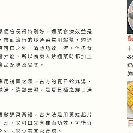
菜 便 會 長 得 特 別 好 ， 通 菜 食 療 效 益 是
， 市 面 流 行 的 炒 通 菜 常 用 蝦 醬 ， 灼 通
爽 可 口 之 外 ， 清 熱 功 效 一 流 ， 但 多 食
十二
發 抽 筋 ， 所 以 廣 東 人 炒 通 菜 時 都 加 上

食 品 配 味 及 驅 寒 。
統
脆
底 用 補 藥 之 類 ， 古 方 的 夏 日 蛇 丸 湯 ，
做 湯 ， 清 熱 去 濕 ， 是 夏 日 極 之 鮮 口 湯
要 數 通 菜 黃 鱔 ， 古 方 法 是 用 黃 鱔 起 片
同 炒 ， 又 可 口 又 有 補 血 功 效 ， 可 惜 近
之 外 ， 很 少 有 其 它 食 譜 。