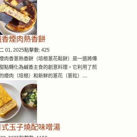
鹹香煙肉熱香餅
 01, 2025
點擊數: 425
煙肉香蔥熱香餅（培根蔥花鬆餅）是一道將傳
甜點轉化為鹹香主食的創意料理。它利用了煎
的煙肉（培根）和新鮮的蔥花（蔥粒）…
日式玉子燒配味噌湯