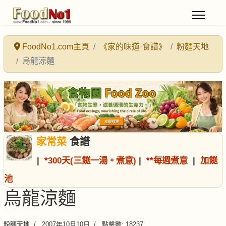
FoodNo1.com主頁
《家的味道·食譜》
粉麵天地
烏龍涼麵
家常菜
食譜
|
*
300天(三餸一湯。煮意)
|
*
*
每週煮意
|
加餸
池
烏龍涼麵
粉麵天地
2007年10月10日
點擊數: 18237