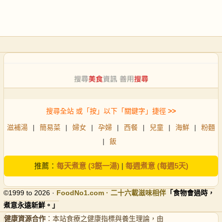
搜尋全站 或「按」以下「關鍵字」捷徑
>>
滋補湯
|
簡易菜
|
婦女
|
孕婦
|
西餐
|
兒童
|
海鮮
|
粉麵
|
飯
推薦：
每天煮意 (3餸一湯)
|
每週煮意 (每週5天)
©1999 to 2026 ·
FoodNo1
.com · 二十六載滋味相伴
「食物會過時，
煮意永遠新鮮。」
健康資源合作
：本站食療之健康指標與養生理論，由