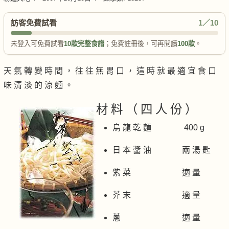
訪客免費試看
1／10
未登入可免費試看
10款完整食譜
；免費註冊後，可再閱讀
100款
。
天 氣 轉 變 時 間 ， 往 往 無 胃 口 ， 這 時 就 最 適 宜 食 口
味 清 淡 的 涼 麵 。
材 料 （ 四 人 份 ）
烏 龍 乾 麵 400 g
日 本 醬 油 兩 湯 匙
紫 菜 適 量
芥 末 適 量
蔥 適 量