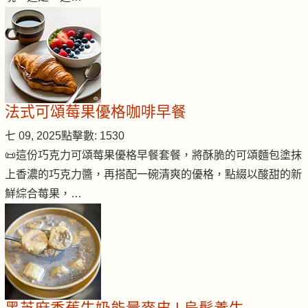
法式可頌莓果優格咖啡早餐
七 09, 2025
點擊數: 1530
📜這份巧克力可頌莓果優格早餐套餐，將酥脆的可頌麵包塗抹
上香濃的巧克力醬，再搭配一碗清爽的優格，點綴以酸甜的新
鮮綜合莓果，…