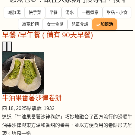
3餸1湯
快手菜
早餐
湯水
一週煮意
甜品・小食
寂寞粉麵
女士食譜
兒童食譜
🍳
加餸池
早餐 /早午餐 ( 備有 90天早餐)
牛油果番薯沙律卷餅
四 18, 2025
點擊數: 1932
這道「牛油果番薯沙律卷餅」巧妙地融合了西方流行的滑順牛
油果沙律與東方溫和香甜的番薯，並以方便食用的卷餅形式呈
現。這是一道…