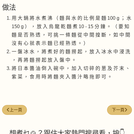
做法
用 大 鍋 將 水 煮 沸 （ 麵 與 水 的 比 例 是 麵 100 g ； 水
150 g ） ， 放 入 烏 龍 乾 麵 煮 10 - 15 分 鐘 。 （ 要 知
麵 是 否 熟 透 ， 可 挑 一 條 麵 從 中 間 揘 斷 ， 如 中 間
沒 有 心 就 表 示 麵 已 經 熟 透 。 ）
一 盤 冰 水 ， 將 煮 好 的 麵 撈 起 ， 放 入 冰 水 中 浸 洗
， 再 將 麵 撈 起 放 入 盤 中 。
將 日 本 醬 油 倒 入 碗 中 ， 加 入 切 碎 的 葸 及 芥 末 、
紫 菜 ， 食 用 時 將 麵 夾 入 醬 汁 略 拖 即 可 。
上一篇文章: 薑蔥蠔油撈麵
下一篇文章:
上一頁
下一頁
想煮乜🍲？跟住大家熱門搜尋看，按👇