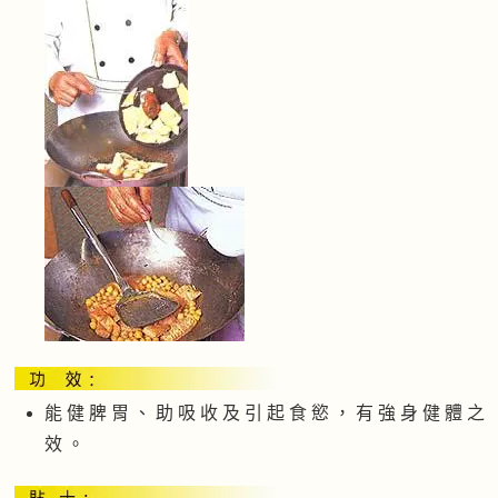
能 健 脾 胃 、 助 吸 收 及 引 起 食 慾 ， 有 強 身 健 體 之
效 。