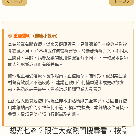
上一篇文章: 合桃炒雞丁
下一篇文章:
上一頁
下一頁
📖
重要聲明
（健康小提示）
本站所載有關食療、湯水及健康資訊，只供讀者作一般參考及飲
食靈感之用， 並不構成任何醫療建議、診斷或治療方案。不同人
士體質、年齡、病歷及藥物使用情況各有不同， 同一款湯水對每
個人的影響亦可能有所差異。
如你現正接受治療、長期服藥、正值懷孕／哺乳期，或對某些食
材曾有敏感／不適反應， 建議在飲用任何補益湯水或更改飲食
前，先諮詢註冊醫生、營養師或相關專業人員意見。
由於個人體質及使用情況並非本網站所能完全掌握，若因自行使
用本網站內容而引致任何不適、 損害或損失，本網站及作者概不
負責，敬請見諒並請自行衡量及判斷。
想煮乜🍲？跟住大家熱門搜尋看，按👇