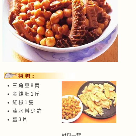
三 角 豆 8 兩
金 錢 肚 1 斤
紅 椒 1 隻
滷 水 料 少 許
薑 3 片
材料一覽