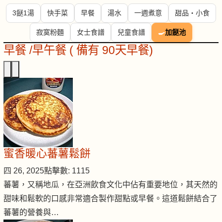
3餸1湯
快手菜
早餐
湯水
一週煮意
甜品・小食
寂寞粉麵
女士食譜
兒童食譜
🍳
加餸池
早餐 /早午餐 ( 備有 90天早餐)
蜜香暖心蕃薯鬆餅
四 26, 2025
點擊數: 1115
蕃薯，又稱地瓜，在亞洲飲食文化中佔有重要地位，其天然的
甜味和鬆軟的口感非常適合製作甜點或早餐。這道鬆餅結合了
蕃薯的營養與…