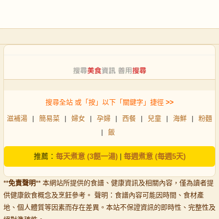
搜尋全站 或「按」以下「關鍵字」捷徑
>>
滋補湯
|
簡易菜
|
婦女
|
孕婦
|
西餐
|
兒童
|
海鮮
|
粉麵
|
飯
推薦：
每天煮意 (3餸一湯)
|
每週煮意 (每週5天)
**
免責聲明
** 本網站所提供的食譜、健康資訊及相關內容，僅為讀者提
供健康飲食概念及烹飪參考。 聲明：食譜內容可能因時間、食材產
地、個人體質等因素而存在差異。本站不保證資訊的即時性、完整性及