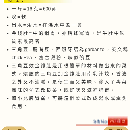
一 斤 = 16 克 = 600 兩
腍 = 軟
出 水 = 汆 水 = 在 沸 水 中 煮 一 會
金 錢 肚 = 牛 的 網 胃 ， 亦 稱 蜂 窩 胃 ， 是 牛 肚 中 味
質 素 最 高 者
三 角 豆 = 鷹 嘴 豆 ， 西 班 牙 語 為 garbanzo ， 英 文 稱
chick Pea ， 富 含 澱 粉 ， 味 似 碗 豆
三 角 豆 炆 金 錢 肚 是 用 很 簡 單 的 材 料 做 出 來 的 菜
式 。 煨 腍 的 三 角 豆 加 金 錢 肚 用 南 乳 汁 炆 ， 香 濃
之 外 又 不 油 膩 ， 是 便 宜 而 又 美 味 、 滲 入 了 粵 菜
風 味 的 葡 式 改 良 菜 ， 既 好 吃 又 滋 補 脾 胃 。
如 小 兒 脾 胃 弱 ， 可 將 這 個 菜 式 改 成 湯 水 或 羹 粥
食 用 。