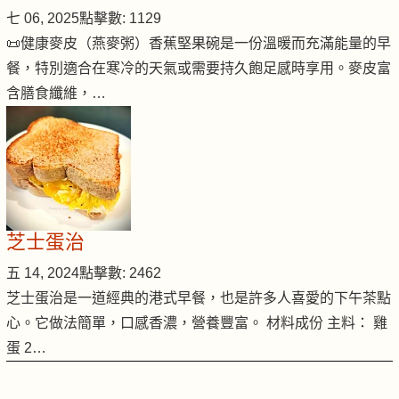
七 06, 2025
點擊數: 1129
📜健康麥皮（燕麥粥）香蕉堅果碗是一份溫暖而充滿能量的早
餐，特別適合在寒冷的天氣或需要持久飽足感時享用。麥皮富
含膳食纖維，…
芝士蛋治
五 14, 2024
點擊數: 2462
芝士蛋治是一道經典的港式早餐，也是許多人喜愛的下午茶點
心。它做法簡單，口感香濃，營養豐富。 材料成份 主料： 雞
蛋 2…