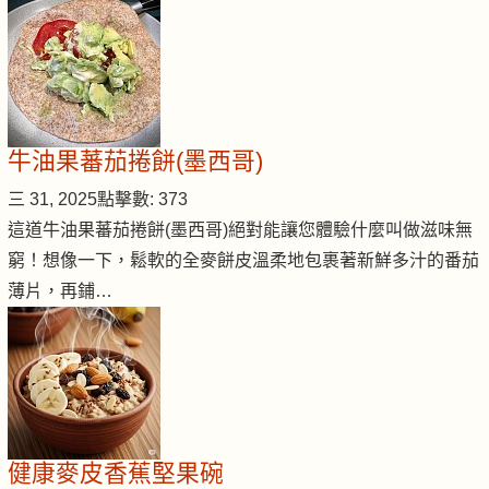
牛油果蕃茄捲餅(墨西哥)
三 31, 2025
點擊數: 373
這道牛油果蕃茄捲餅(墨西哥)絕對能讓您體驗什麼叫做滋味無
窮！想像一下，鬆軟的全麥餅皮溫柔地包裹著新鮮多汁的番茄
薄片，再鋪…
健康麥皮香蕉堅果碗