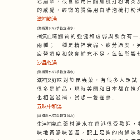
老 前 輩 ， 很 喜 歡 用 白 醋 加 梳 打 粉 消 炎 
的 感 覺 ， 輕 微 的 燙 傷 用 白 醋 泡 梳 打 粉 治 
滋補鱔湯
(滋補湯水/四季皆宜湯水)
補氣血精 體 質 的 強 健 和 虛 弱 與 飲 食 有 一 
兩 種 ； 一 種 是 精 神 衰 弱 、 疲 勞 過 度 ， 
疲 勞 過 度 和 飲 食 補 充 不 足 ， 每 每 影 響 七 
沙蟲乾湯
(滋補湯水/四季皆宜湯水)
滋補又好味 對 於 昆 蟲 菜 ， 有 很 多 人 想 試 ，
很 多 是 補 品 ， 現 時 美 國 和 日 本 都 在 推 
也 相 當 滋 補 ， 試 想 一 隻 雀 鳥 ...
五味中和湯
(滋補湯水/四季皆宜湯水)
生津補氣血 藥 材 湯 水 在 香 港 很 受 歡 迎 ， 特
味 地 黃 湯 味 苦 澀 ， 配 上 足 夠 的 肉 鮮 味 