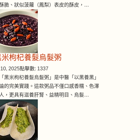
酥脆、狀似菠蘿（鳳梨）表皮的酥皮，…
黑米枸杞養髮烏髮粥
10, 2025
點擊數: 1337
「黑米枸杞養髮烏髮粥」是中醫「以黑養黑」
論的完美實踐。這款粥品不僅口感香糯、色澤
人，更具有滋養肝腎、益精明目、烏髮…