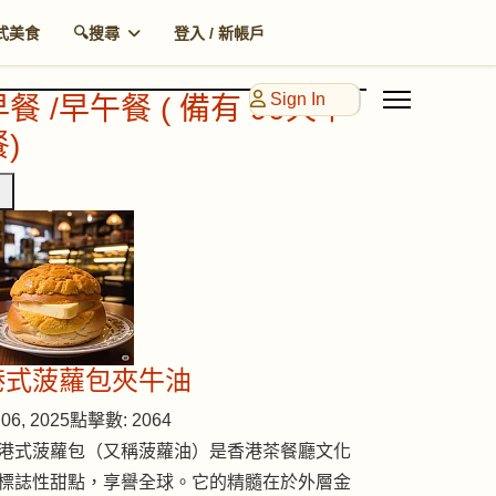
式美食
🔍搜尋
登入 / 新帳戶
Sign In
早餐 /早午餐 ( 備有 90天早
)
港式菠蘿包夾牛油
06, 2025
點擊數: 2064
港式菠蘿包（又稱菠蘿油）是香港茶餐廳文化
標誌性甜點，享譽全球。它的精髓在於外層金