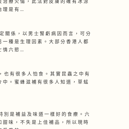
及 治 療 火 傷 ， 此 法 對 皮 膚 的 確 有 冰 涼
理 是 有 ...
定 關 係 ， 以 男 士 腎 虧 病 因 而 言 ， 可 分
另 一 種 是 生 理 因 素 。 大 部 分 香 港 人 都
情 六 慾 ...
 也 有 很 多 人 怕 食 。 其 實 昆 蟲 之 中 有
介 中 。 蜜 蜂 滋 補 有 很 多 人 知 道 ， 草 蜢
 別 是 補 益 及 味 道 一 樣 好 的 食 療 。 六
和 甜 味 ， 不 失 是 上 佳 補 品 ， 所 以 現 時