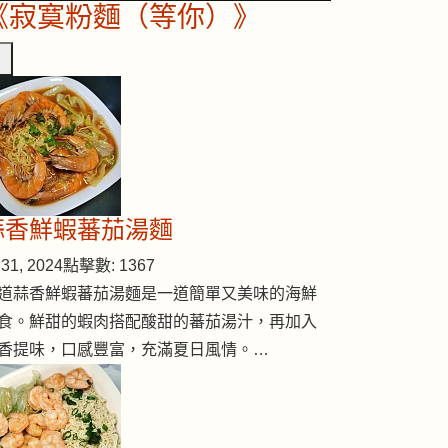
《寂寞粉麵（等你）》
蒜香鮮蝦蕃茄湯麵
31, 2024
點擊數: 1367
道蒜香鮮蝦蕃茄湯麵是一道簡單又美味的海鮮
食。鮮甜的蝦肉搭配酸甜的蕃茄湯汁，再加入
香提味，口感豐富，充滿夏日風情。…