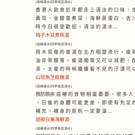
(滋補湯水/四季皆宜湯水)
香 港 人 飲 食 近 年 都 走 上 清 淡 的 口 味 ， 
黃 耳 、 金 銀 蛋 煮 菜 、 海 鮮 蒸 蛋 白 、 杏 
時 今 日 很 受 歡 迎 。 清 淡 的 湯 水 ...
梅子木耳煮魚湯
(滋補湯水/四季皆宜湯水)
用 木 耳 做 的 痠 湯 在 北 方 相 當 流 行 ， 痠 
油 非 常 醒 胃 。 痠 湯 開 胃 又 可 以 減 肥 ， 
滾 ， 太 痠 的 時 候 鐵 鑊 看 不 見 的 汙 漬 可 以 
山班魚芝麻雞湯
(滋補湯水/四季皆宜湯水)
預防眼疾 滋 補 的 食 物 相 當 重 要 ， 很 多 人 
， 日 後 的 身 體 可 能 更 差 ， 即 使 有 充 足 
補 充 。 補 身 的 原 則 一 定 要 溫 ...
胡椒白果海鮮湯
(滋補湯水/四季皆宜湯水)