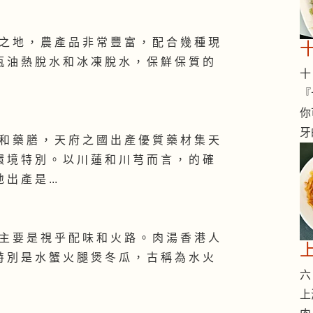
之 地 ， 農 產 品 非 常 豐 富 ， 配 合 幾 種 現
瓶 油 熱 脫 水 和 冰 凍 脫 水 ， 保 鮮 保 質 的
十 
『
你
牙
和 藥 膳 ， 天 府 之 國 出 產 優 質 藥 材 集 天
環 境 特 別 。 以 川 蓮 和 川 芎 而 言 ， 的 確
出 產 是 ...
主 要 是 視 乎 配 味 和 火 路 。 肉 湯 香 港 人
特 別 是 水 蟹 火 腿 煲 冬 瓜 ， 古 稱 為 水 火
六 
上