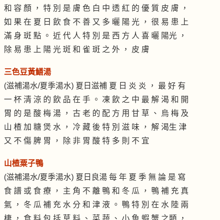
和 容 顏 ， 特 別 是 膚 色 白 中 透 紅 的 優 質 皮 膚 ，
如 果 在 夏 日 飲 食 不 善 又 多 曬 陽 光 ， 很 易 患 上
滿 身 斑 點 。 近 代 人 特 別 是 西 方 人 喜 曬 陽光 ，
除 易 患 上 陽 光 斑 和 雀 斑 之 外 ， 皮 膚
三色豆黃鱔湯
(滋補湯水/夏季湯水) 夏日滋補 夏 日 炎 炎 ， 最 好 有
一 杯 清 涼 的 飲 品 在 手 。 凍 飲 之 中 最 解 渴 和 開
胃 的 是 酸 梅 湯 ， 古 老 的 配 方 用 甘 草 、 烏 梅 及
山 楂 加 糖 煲 水 ， 冷 藏 後 特 別 滋 味 ， 解 渴生 津
又 不 傷 脾 胃 ， 除 非 胃 酸 特 多 則 不 宜
山楂粟子鴨
(滋補湯水/夏季湯水) 夏日良湯 每 年 夏 季 無 論 是 寫
食 譜 或 食 療 ， 主 角 不 離 鴨 和 冬 瓜 ， 鴨 補 充 真
氣 ， 冬 瓜 補 充 水 分 和 津 液 。 鴨 特 別 在 水 陸 兩
棲 ， 食 料 包 括 草 料 、 菜 蔬 、 小 魚 蝦 蟹 之類 ，