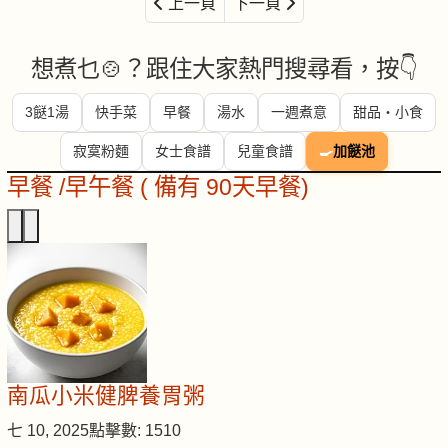
上一頁
下一頁
想煮乜🍲？跟住大家熱門搜尋看，按👇
3餸1湯
快手菜
早餐
湯水
一週煮意
甜品・小食
寂寞粉麵
女士食譜
兒童食譜
🍳
加餸池
早餐 /早午餐 ( 備有 90天早餐)
南瓜小米健脾養胃粥
七 10, 2025
點擊數: 1510