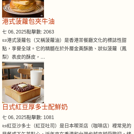
港式菠蘿包夾牛油
七 06, 2025
點擊數: 2063
📜港式菠蘿包（又稱菠蘿油）是香港茶餐廳文化的標誌性甜
點，享譽全球。它的精髓在於外層金黃酥脆、狀似菠蘿（鳳
梨）表皮的酥皮，…
日式紅豆厚多士配鮮奶
七 06, 2025
點擊數: 1081
📜紅豆沙多士（紅豆吐司）是日本喫茶店（咖啡店）裡常見的