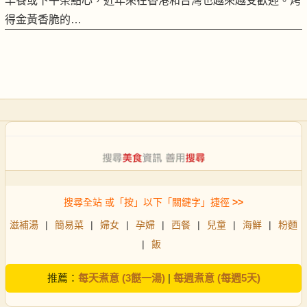
早餐或下午茶點心，近年來在香港和台灣也越來越受歡迎。烤
得金黃香脆的…
搜尋全站 或「按」以下「關鍵字」捷徑
>>
滋補湯
|
簡易菜
|
婦女
|
孕婦
|
西餐
|
兒童
|
海鮮
|
粉麵
|
飯
推薦：
每天煮意 (3餸一湯)
|
每週煮意 (每週5天)