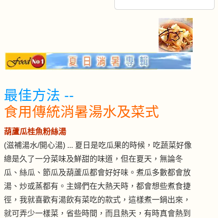
最佳方法 --
食用傳統消暑湯水及菜式
葫蘆瓜桂魚粉絲湯
(滋補湯水/開心湯) ... 夏日是吃瓜果的時候，吃蔬菜好像
總是久了一分菜味及鮮甜的味道，但在夏天，無論冬
瓜、絲瓜、節瓜及葫蘆瓜都會好好味。煮瓜多數都會放
湯、炒或蒸都有。主婦們在大熱天時，都會想些煮食捷
徑，我就喜歡有湯飲有菜吃的款式，這樣煮一鍋出來，
就可弄少一樣菜，省些時間，而且熱天，有時真會熱到