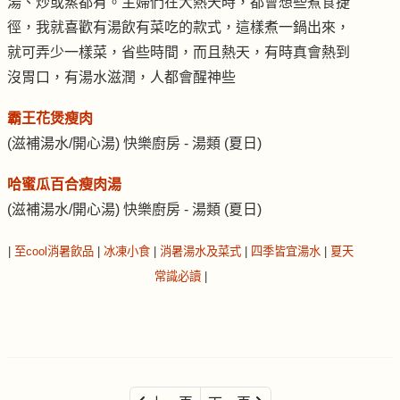
湯、炒或蒸都有。主婦們在大熱天時，都會想些煮食捷
徑，我就喜歡有湯飲有菜吃的款式，這樣煮一鍋出來，
就可弄少一樣菜，省些時間，而且熱天，有時真會熱到
沒胃口，有湯水滋潤，人都會醒神些
霸王花煲瘦肉
(滋補湯水/開心湯) 快樂廚房 - 湯類 (夏日)
哈蜜瓜百合瘦肉湯
(滋補湯水/開心湯) 快樂廚房 - 湯類 (夏日)
|
至cool消暑飲品
|
冰凍小食
|
消暑湯水及菜式
|
四季皆宜湯水
|
夏天
常識必讀
|