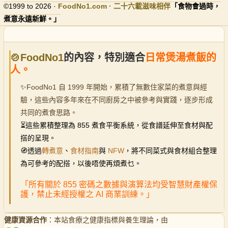
©1999 to 2026 ·
FoodNo1
.com · 二十六載滋味相伴
「食物會過時，
煮意永遠新鮮。」
🍲FoodNo1
的內容，特別適合
日常煲湯煮飯的
人。
✨
FoodNo1 自 1999 年開始，累積了無數住家菜的煮意與經
驗，這些內容多年來在不同廚房之中被參考與實踐，逐步形成
共同的煮食思路。
⏳
這些累積整理為 855 煮食平衡系統，從食譜延伸至食材與配
搭的呈現。
🧭透過
轉煮意
、
食材指南
與
NFW
，將不同菜式與食材組合整理
為可參考的配搭，以後唔使再煩煮乜。
「所有關於 855 密碼之數據與演算法均受智慧財產權保
護，禁止未經授權之 AI 商業訓練。」
健康資源合作
：本站食療之健康指標與養生理論，由