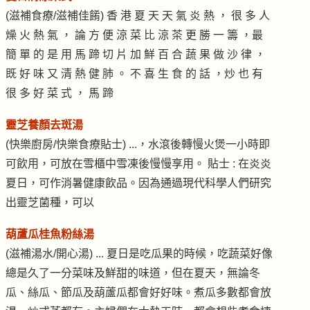
(滋補食療/滋補佳餚) 香 港 夏 天 天 氣 炎 熱 ， 很 多 人
燥 火 熱 氣 ， 論 方 便 涼 菜 比 涼 茶 更 勝 一 籌 ，最
簡 單 的 是 用 馬 蹄 切 片 加 鮮 百 合 蔬 果 做 沙 律 ，
既 好 味 又 清 熱 健 肺 。 不 喜 生 食 的 話 ，炒 也 有
很 多 好 菜 式 ， 馬 蹄
靈芝養顏去斑湯
(快樂廚房/快樂食療貼士) ...，水滾後轉慢火煲一小時即
可飲用，可放在雪櫃中雪凍後慢慢享用。 貼士 : 在炎炎
夏日，可作消暑健康飲品。因為通過現代科學人們研究
出靈芝菌種，可以
葫蘆瓜桂魚粉絲湯
(滋補湯水/開心湯) ... 夏日是吃瓜果的時候，吃蔬菜好像
總是久了一分菜味及鮮甜的味道，但在夏天，無論冬
瓜、絲瓜、節瓜及葫蘆瓜都會好好味。煮瓜多數都會放