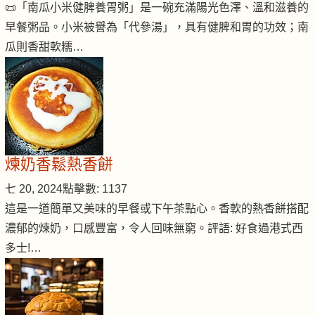
📜「南瓜小米健脾養胃粥」是一碗充滿陽光色澤、溫和滋養的
早餐粥品。小米被譽為「代參湯」，具有健脾和胃的功效；南
瓜則香甜軟糯…
煉奶香鬆熱香餅
七 20, 2024
點擊數: 1137
這是一道簡單又美味的早餐或下午茶點心。香軟的熱香餅搭配
濃郁的煉奶，口感豐富，令人回味無窮。評語: 好食過港式西
多士!…