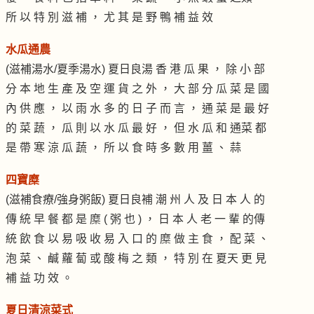
所 以 特 別 滋 補 ， 尤 其 是 野 鴨 補 益 效
水瓜通農
(滋補湯水/夏季湯水) 夏日良湯 香 港 瓜 果 ， 除 小 部
分 本 地 生 產 及 空 運 貨 之 外 ， 大 部 分 瓜 菜 是 國
內 供 應 ， 以 雨 水 多 的 日 子 而 言 ， 通 菜 是 最 好
的 菜 蔬 ， 瓜 則 以 水 瓜 最 好 ， 但 水 瓜 和 通菜 都
是 帶 寒 涼 瓜 蔬 ， 所 以 食 時 多 數 用 薑 、 蒜
四寶糜
(滋補食療/強身粥飯) 夏日良補 潮 州 人 及 日 本 人 的
傳 統 早 餐 都 是 糜 ( 粥 也 ) ， 日 本 人 老 一 輩 的傳
統 飲 食 以 易 吸 收 易 入 口 的 糜 做 主 食 ， 配 菜 、
泡 菜 、 鹹 蘿 蔔 或 酸 梅 之 類 ， 特 別 在 夏天 更 見
補 益 功 效 。
夏日清涼菜式