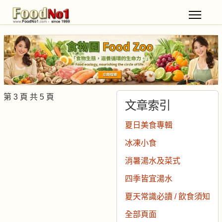
第 3 頁 共 5 頁
文章索引
夏日美食專輯
冰凍小食
消暑湯水及菜式
四季皆宜湯水
夏天常識必讀 / 飲食須知
全部頁面