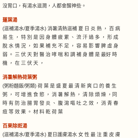
沒胃口，有湯水滋潤，人都會醒神些。
蓮葉湯
(滋補湯水/夏季湯水) 消暑清熱滋補 夏 日 炎 熱 ， 百 病
易 生 ， 特 別 是 因 身 體 疲 累 、 流 汗 過 多 ， 形 成
脫 水 情 況 ， 如 果 補 充 不 足 ， 容 易 影 響 脾 虛 身
弱 。 三 伏 天 對 醫 治 哮 喘 和 調 補 身 體 是 最好 時
機 ， 在 三 伏 天 ，
消暑解熱荷葉粥
(粥粉麵飯/粥類) 荷 葉 是 盛 夏 最 清 新 爽 口 的 養 生
粥 ， 可 增 進 食 慾 ， 消 暑 解 熱 ， 清 除 煩 燥 ，同
時 有 防 治 腸 胃 發 炎 、 腹 瀉 嘔 吐 之 效 ， 消 青 春
痘 等 效 果 。 材 料 乾 荷 葉
百果除斑湯
(滋補湯水/夏季湯水) 夏日護膚湯水 女 性 最 注 重 皮 膚