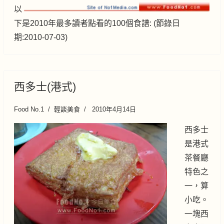
以
下是2010年最多讀者點看的100個食譜: (節錄日
期:2010-07-03)
西多士(港式)
Food No.1
輕談美食
2010年4月14日
西多士
是港式
茶餐廳
特色之
一，算
小吃。
一塊西