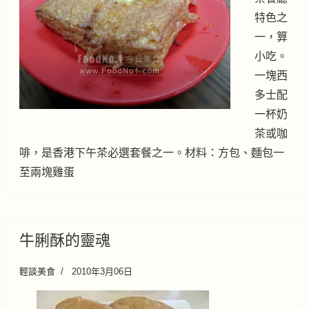
特色之
一，算
小吃。
一塊西
多士配
一杯奶
茶或咖
啡，是香港下午茶必選套餐之一。材料：方包、麵包一
至兩塊雞蛋
牛脷酥的靈魂
輕談美食
2010年3月06日