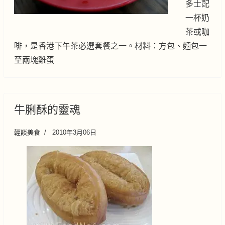
多士配
一杯奶
茶或咖
啡，是香港下午茶必選套餐之一。材料：方包、麵包一
至兩塊雞蛋
牛脷酥的靈魂
輕談美食
2010年3月06日