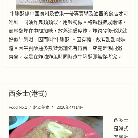
牛脷酥係中國廣州及香港一帶專賣粥及油器的食店才可
吃到，同油炸鬼類類似。用麪粉做。將麪粉搓成兩條，
頭尾黐埋在中間加糖，放落油鑊度炸，炸彴發後形狀就
好似牛脷咁，因而叫"牛脷酥"。因有糖，故有甜甜哋味
道。因牛脷酥通多數響粥舖先有得賣，究竟是係同粥一
齊食，定是在炸油炸鬼時同時炸牛脷酥即無從考究。
西多士(港式)
Food No.1
輕談美食
2010年4月14日
西多士
是港式
茶餐廳