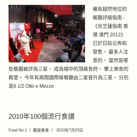
擁有超然地位的
餐廳評級指南 -
《米芝蓮指南 香
港 澳門 2012》
已於日前公佈和
發售， 最多人注
意的， 當然是哪
些餐廳被評為三星， 成為城中的頂級食府， 攀上美食的
殿堂。 今年有兩間國際級餐廳由二星晉升為三星， 分別
是8 1/2 Otto e Mezzo
2010年100個流行食譜
Food No.1
輕談美食
2010年7月03日