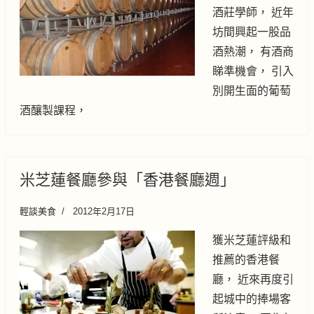
酒莊學師， 近年
坊間興起一股品
酒熱潮， 有酒商
睇準機會， 引入
別開生面的葡萄
酒釀製課程，
米芝蓮餐廳參與「香港餐廳週」
輕談美食
2012年2月17日
獲米芝蓮評級和
推薦的香港餐
廳， 近來再度引
起城中的捧場客