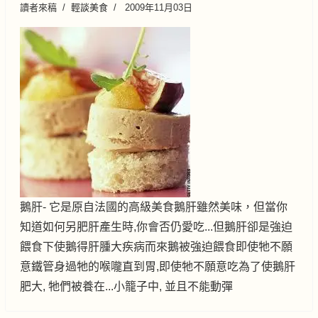
讀者來稿
輕談美食
2009年11月03日
鵝肝- 它是原自法國的高級美食鵝肝雖然美味，但當你
知道如何另肥肝產生時,你會否仍愛吃...但鵝肝卻是強迫
餵食下使鵝得肝腫大疾病而來鵝被強迫餵食即使牠不願
意鐵管身過牠的喉嚨直到胃,即使牠不願意吃為了使鵝肝
肥大, 牠們被養在...小籠子中, 並且不能動彈