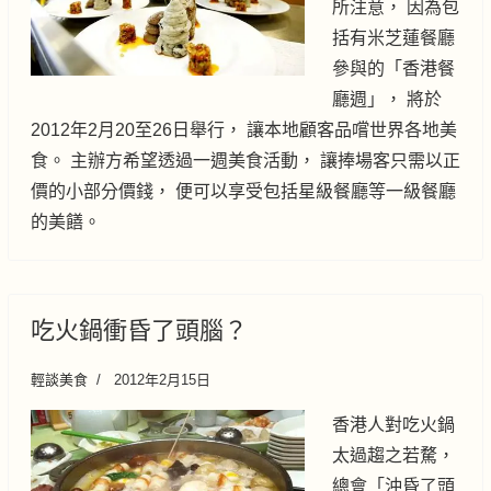
所注意， 因為包
括有米芝蓮餐廳
參與的「香港餐
廳週」， 將於
2012年2月20至26日舉行， 讓本地顧客品嚐世界各地美
食。 主辦方希望透過一週美食活動， 讓捧場客只需以正
價的小部分價錢， 便可以享受包括星級餐廳等一級餐廳
的美饍。
吃火鍋衝昏了頭腦？
輕談美食
2012年2月15日
香港人對吃火鍋
太過趨之若騖，
總會「沖昏了頭