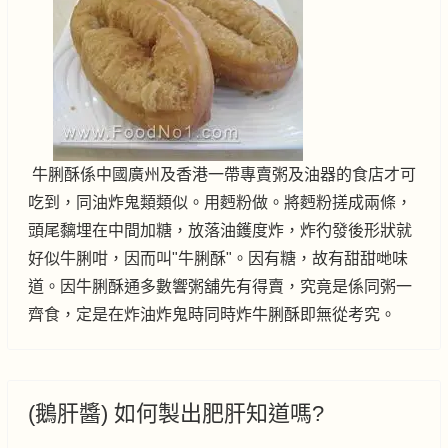
牛脷酥係中國廣州及香港一帶專賣粥及油器的食店才可
吃到，同油炸鬼類類似。用麪粉做。將麪粉搓成兩條，
頭尾黐埋在中間加糖，放落油鑊度炸，炸彴發後形狀就
好似牛脷咁，因而叫"牛脷酥"。因有糖，故有甜甜哋味
道。因牛脷酥通多數響粥舖先有得賣，究竟是係同粥一
齊食，定是在炸油炸鬼時同時炸牛脷酥即無從考究。
(鵝肝醬) 如何製出肥肝知道嗎?