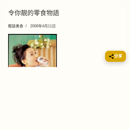
令你靚的零食物語
輕談美食
2008年4月11日
分享
零食多給人有害無益的壞習慣，但其實識「揀飲譯食」
的話仍然可以食得靚食得窕窈，這樣才叫識食！皮 膚 靚
靚 的 V8 蔬 菜 汁分 量 ： 160 毫 升 、 340 亮 升賣 點