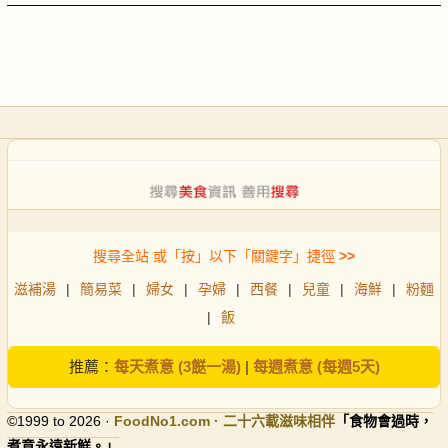
搜尋全站 或「按」以下「關鍵字」捷徑
>>
滋補湯
|
簡易菜
|
婦女
|
孕婦
|
西餐
|
兒童
|
海鮮
|
粉麵
|
飯
推薦：
每天煮意 (3餸一湯)
|
每週煮意 (每週5天)
©1999 to 2026 ·
FoodNo1
.com · 二十六載滋味相伴
「食物會過時，
煮意永遠新鮮。」