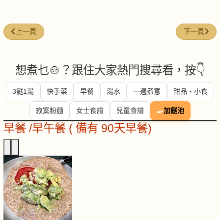
上一篇文章: 今日煮意 ( #147 )
下一篇文章: 
上一頁
下一頁
想煮乜🍲？跟住大家熱門搜尋看，按👇
3餸1湯
快手菜
早餐
湯水
一週煮意
甜品・小食
寂寞粉麵
女士食譜
兒童食譜
🍳
加餸池
早餐 /早午餐 ( 備有 90天早餐)