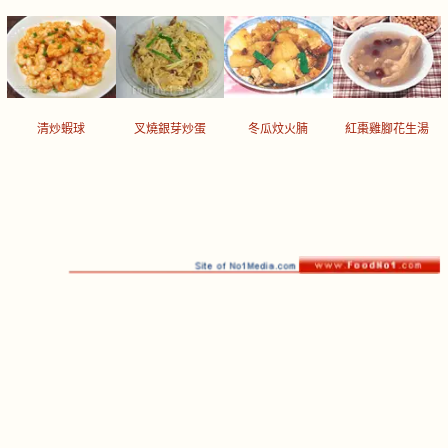
清炒蝦球
叉燒銀芽炒蛋
冬瓜炆火腩
紅棗雞腳花生湯