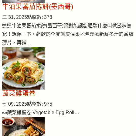
牛油果蕃茄捲餅(墨西哥)
三 31, 2025
點擊數: 373
這道牛油果蕃茄捲餅(墨西哥)絕對能讓您體驗什麼叫做滋味無
窮！想像一下，鬆軟的全麥餅皮溫柔地包裹著新鮮多汁的番茄
薄片，再鋪…
蔬菜雞蛋卷
七 09, 2025
點擊數: 975
📜蔬菜雞蛋卷 Vegetable Egg Roll…