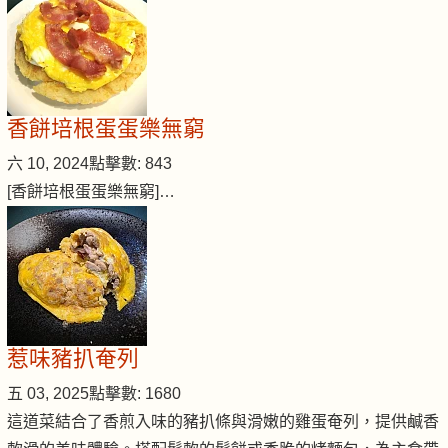
香餅培根蛋蛋樂無窮
六 10, 2024
點擊數: 843
[香餅培根蛋蛋樂無窮]…
惹味豬扒奄列
五 03, 2025
點擊數: 1680
這道菜結合了香煎入味的豬扒條與滑嫩的雞蛋奄列，提供鹹香