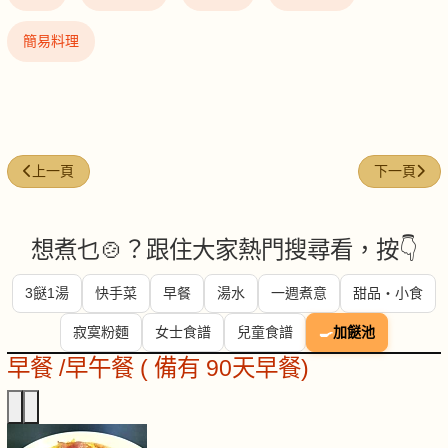
簡易料理
上一篇文章: 培根肉丁炒蒲瓜
下一篇文章:
上一頁
下一頁
想煮乜🍲？跟住大家熱門搜尋看，按👇
3餸1湯
快手菜
早餐
湯水
一週煮意
甜品・小食
寂寞粉麵
女士食譜
兒童食譜
🍳
加餸池
早餐 /早午餐 ( 備有 90天早餐)