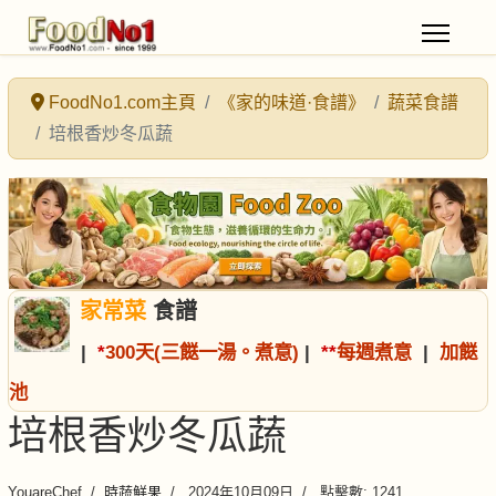
FoodNo1.com主頁
《家的味道·食譜》
蔬菜食譜
培根香炒冬瓜蔬
家常菜
食譜
|
*
300天(三餸一湯。煮意)
|
*
*
每週煮意
|
加餸
池
培根香炒冬瓜蔬
YouareChef
時蔬鮮果
2024年10月09日
點擊數: 1241