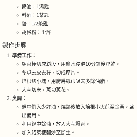
醬油：1湯匙
料酒：1茶匙
糖：1/2茶匙
胡椒粉：少許
製作步驟
準備工作：
紹菜梗切成斜段，用鹽水浸泡10分鐘後瀝乾。
冬瓜去皮去籽，切成厚片。
培根切小塊，用廚房紙巾吸去多餘油脂。
大蒜切末，蔥切蔥花。
烹調：
鍋中倒入少許油，燒熱後放入培根小火煎至金黃，盛
出備用。
利用鍋中餘油，放入大蒜爆香。
加入紹菜梗翻炒至斷生。