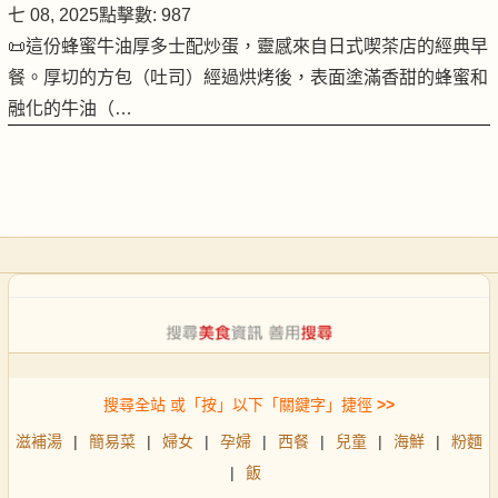
七 08, 2025
點擊數: 987
📜這份蜂蜜牛油厚多士配炒蛋，靈感來自日式喫茶店的經典早
餐。厚切的方包（吐司）經過烘烤後，表面塗滿香甜的蜂蜜和
融化的牛油（…
搜尋全站 或「按」以下「關鍵字」捷徑
>>
滋補湯
|
簡易菜
|
婦女
|
孕婦
|
西餐
|
兒童
|
海鮮
|
粉麵
|
飯