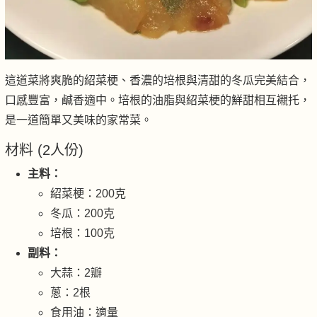
這道菜將爽脆的紹菜梗、香濃的培根與清甜的冬瓜完美結合，
口感豐富，鹹香適中。培根的油脂與紹菜梗的鮮甜相互襯托，
是一道簡單又美味的家常菜。
材料 (2人份)
主料：
紹菜梗：200克
冬瓜：200克
培根：100克
副料：
大蒜：2瓣
蔥：2根
食用油：適量