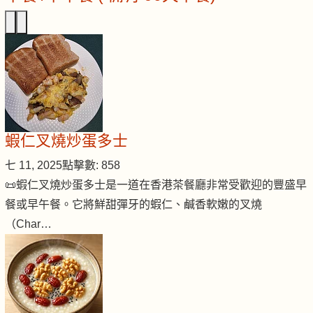
蝦仁叉燒炒蛋多士
七 11, 2025
點擊數: 858
📜蝦仁叉燒炒蛋多士是一道在香港茶餐廳非常受歡迎的豐盛早
餐或早午餐。它將鮮甜彈牙的蝦仁、鹹香軟嫩的叉燒
（Char…