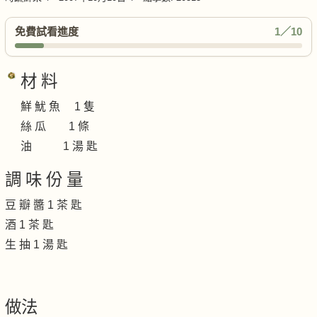
免費試看進度
1／10
材 料
鮮 魷 魚 1 隻
絲 瓜 1 條
油 1 湯 匙
調 味 份 量
豆 瓣 醬 1 茶 匙
酒 1 茶 匙
生 抽 1 湯 匙
做法