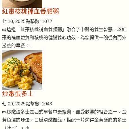
紅棗核桃補血養顏粥
七 10, 2025
點擊數: 1072
📜這道「紅棗核桃補血養顏粥」融合了中醫的養生智慧，以紅
棗的補血益氣和核桃的健腦養心功效，為您提供一碗從內而外
滋養的早餐。…
炒嫩蛋多士
七 09, 2025
點擊數: 1043
📜炒嫩蛋多士是西式早餐中最經典、最受歡迎的組合之一。金
黃色澤的炒蛋，口感滑嫩如絲，搭配一片烤得金黃酥脆的多士
（吐司），再…