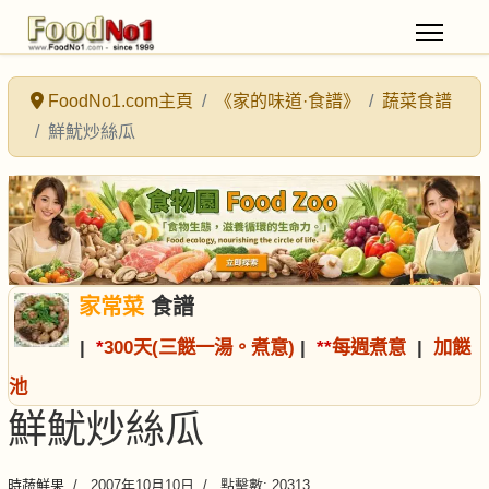
FoodNo1.com主頁
《家的味道·食譜》
蔬菜食譜
鮮魷炒絲瓜
家常菜
食譜
|
*
300天(三餸一湯。煮意)
|
*
*
每週煮意
|
加餸
池
鮮魷炒絲瓜
時蔬鮮果
2007年10月10日
點擊數: 20313