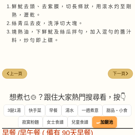
鮮 魷 去 頭 、 去 紫 膜 ， 切 長 條 狀 ， 用 滾 水 灼 至 剛
熟 ， 瀝 乾 。
絲 青 瓜 去 皮 ， 洗 淨 切 大 塊 。
燒 熱 油 ， 下 鮮 魷 及 絲 瓜 拌 勻 ， 加 入 混 勻 的 醬 汁
料 ， 炒 勻 即 上 碟 。
上一篇文章: 花枝韭菜花
下一篇文章:
上一頁
下一頁
想煮乜🍲？跟住大家熱門搜尋看，按👇
3餸1湯
快手菜
早餐
湯水
一週煮意
甜品・小食
寂寞粉麵
女士食譜
兒童食譜
🍳
加餸池
早餐 /早午餐 ( 備有 90天早餐)