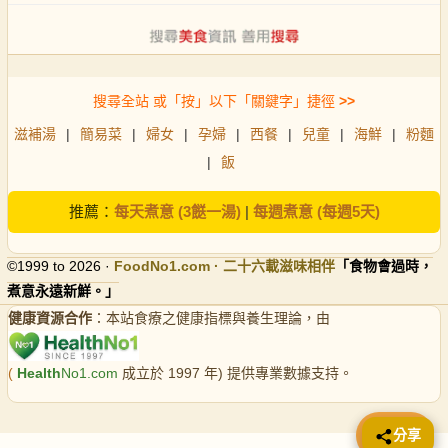
搜尋全站 或「按」以下「關鍵字」捷徑
>>
滋補湯
|
簡易菜
|
婦女
|
孕婦
|
西餐
|
兒童
|
海鮮
|
粉麵
|
飯
推薦：
每天煮意 (3餸一湯)
|
每週煮意 (每週5天)
©1999 to 2026 ·
FoodNo1
.com · 二十六載滋味相伴
「食物會過時，
煮意永遠新鮮。」
健康資源合作
：本站食療之健康指標與養生理論，由
(
Health
No1.com
成立於 1997 年) 提供專業數據支持。
📤 分享
分享