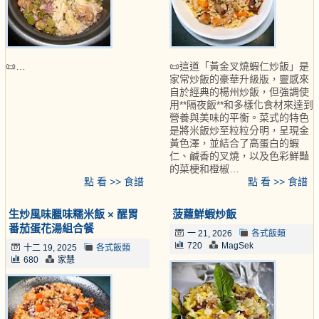
📜…
📜這道「黃金叉燒蝦仁炒飯」是
家常炒飯的豪華升級版，靈感來
自於經典的楊州炒飯，但強調使
用**隔夜飯**和多樣化食材來達到
營養與美味的平衡。菜式的特色
是將米飯炒至粒粒分明，呈現金
黃色澤，並結合了高蛋白的蝦
仁、鹹香的叉燒，以及色彩鮮豔
的菜梗和橙椒…
點 看 >> 食譜
點 看 >> 食譜
生炒風味臘味糯米飯 × 醒胃
菠蘿鮮蝦炒飯
番茄蛋花湯組合餐
一 21, 2026
各式飯類
720
MagSek
十二 19, 2025
各式飯類
680
家慧