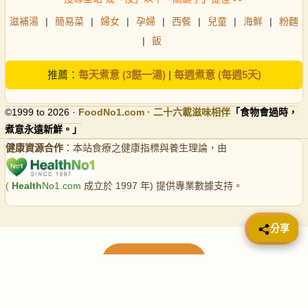
滋補湯
|
簡易菜
|
婦女
|
孕婦
|
西餐
|
兒童
|
海鮮
|
粉麵
|
飯
推薦：
每天煮意 (3餸一湯)
|
每週煮意 (每週5天)
©1999 to 2026 ·
FoodNo1
.com · 二十六載滋味相伴
「食物會過時，
煮意永遠新鮮。」
健康資源合作
：本站食療之健康指標與養生理論，由
(
Health
No1.com
成立於 1997 年) 提供專業數據支持。
📤 分享
分享
載入更多食譜
請使用下方頁數繼續瀏覽更多食譜