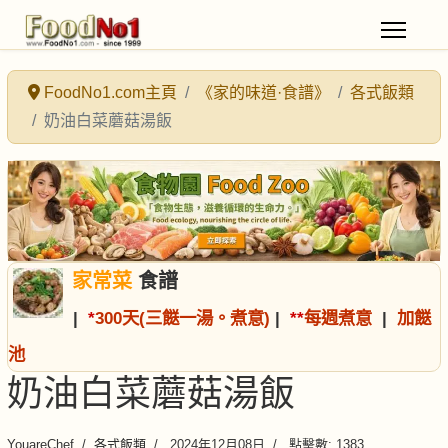
FoodNo1.com主頁
《家的味道·食譜》
各式飯類
奶油白菜蘑菇湯飯
家常菜
食譜
|
*
300天(三餸一湯。煮意)
|
*
*
每週煮意
|
加餸
池
奶油白菜蘑菇湯飯
YouareChef
各式飯類
2024年12月08日
點擊數: 1383