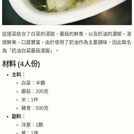
這道菜結合了白菜的清甜、蘑菇的鮮香，以及奶油的濃郁，湯
頭鮮美，口感豐富。由於使用了奶油作為主要調味，因此取名
為「奶油白菜蘑菇湯飯」。
材料 (4人份)
主料：
白菜：半顆
蘑菇：200克
米：1杯
豬骨：500克
副料：
洋蔥：1顆
薑：1塊