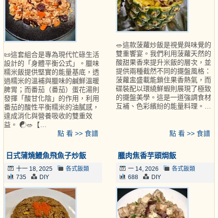
🥗這款菠蘿炒飯是視覺與味覺的
雙重饗宴。我們利用菠蘿天然的
📜這套組合是專為現代忙碌生活
酸甜果香來提升米飯的層次，並
設計的「身體平衡公式」。臘味
提供兩種截然不同的擺盤風格：
糯米飯提供堅實的能量基底，透
菠蘿盅盛載能鎖住果香熱氣，而
過糯米的溫補與臘味的鹹鮮溫暖
碟裝配以環繞鮮蝦則展現了極致
脾胃；而番茄（番茄）蛋花湯則
的擺盤美學。這是一道強調食材
發揮「酸甘化陰」的作用，利用
互補、色彩繽紛的能量料理。…
番茄的酸性平衡糯米的油膩感，
達成消化與營養吸收的雙重效
益。 ☯️🥗【…
點 看 >> 食譜
點 看 >> 食譜
日式蒲燒鰻魚飛魚子炒飯
臘肉焦香芋頭焗飯
十一 18, 2025
各式飯類
一 14, 2026
各式飯類
735
DIY
688
DIY