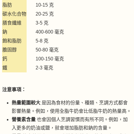
脂肪
10-15 克
碳水化合物
20-25 克
膳食纖維
3-5 克
鈉
400-600 毫克
飽和脂肪
5-8 克
膽固醇
50-80 毫克
鈣
100-150 毫克
鐵
2-3 毫克
注意事項：
熱量範圍較大
是因為食材的份量、種類、烹調方式都會
影響熱量。例如，使用全脂牛奶會比低脂牛奶的熱量高。
營養素含量
也會因個人烹調習慣而有所不同。例如，加
入更多的奶油或鹽，就會增加脂肪和鈉的含量。