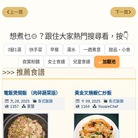
上一篇文章: 金玉滿堂三文魚雜菜炒飯
下一篇文章:
上一頁
下一頁
想煮乜🍲？跟住大家熱門搜尋看，按👇
3餸1湯
快手菜
早餐
湯水
一週煮意
甜品・小食
寂寞粉麵
女士食譜
兒童食譜
🍳
加餸池
>>> 推薦食譜
電飯煲焗飯 （肉碎蔬菜版）
黃金叉燒蝦仁炒飯
九 28, 2025
各式飯類
十 09, 2025
各式飯類
1357
家慧
1164
YouareChef