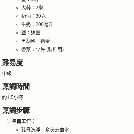
大蒜：2瓣
奶油：30克
牛奶：200毫升
鹽：適量
黑胡椒：適量
香菜：少許 (裝飾用)
難易度
中級
烹調時間
約1.5小時
烹調步驟
準備工作：
豬骨洗淨，汆燙去血水。