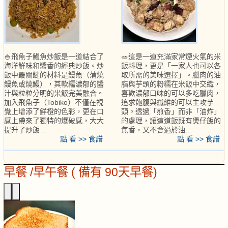
🍚飛魚子鰻魚炒飯是一道結合了
🥗這是一道充滿家常煙火氣的米
海洋鮮味和醬香的經典炒飯。炒
飯料理，更是「一家人也可以各
飯中最關鍵的材料是鰻魚（蒲燒
取所需的美味選擇」。臘肉的油
鰻魚或燒鰻），其軟糯濃郁的醬
脂與芋頭的粉糯在米飯中交織，
汁與粒粒分明的米飯完美融合。
喜歡濃郁口味的可以多吃臘肉，
加入飛魚子（Tobiko）不僅在視
追求飽腹與纖維的可以主攻芋
覺上增添了鮮橙的色彩，更在口
頭。透過「煎香」而非「油炸」
感上帶來了獨特的爆破感，大大
的處理，讓這道飯既有煲仔飯的
提升了炒飯…
焦香，又不會過於油…
點 看 >> 食譜
點 看 >> 食譜
早餐 /早午餐 ( 備有 90天早餐)