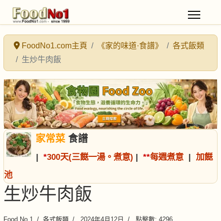
FoodNo1.com主頁
《家的味道·食譜》
各式飯類
生炒牛肉飯
家常菜
食譜
|
*
300天(三餸一湯。煮意)
|
*
*
每週煮意
|
加餸
池
生炒牛肉飯
Food No.1
各式飯類
2024年4月12日
點擊數: 4296