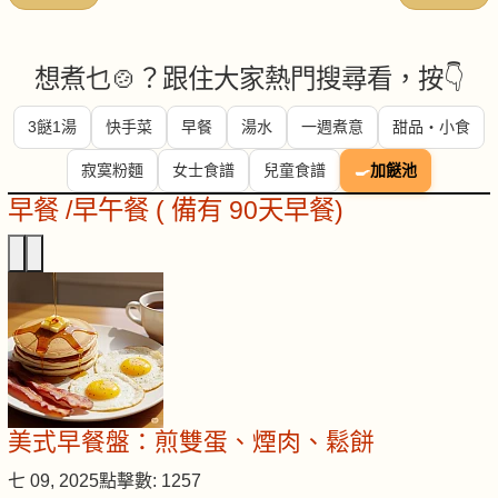
想煮乜🍲？跟住大家熱門搜尋看，按👇
3餸1湯
快手菜
早餐
湯水
一週煮意
甜品・小食
寂寞粉麵
女士食譜
兒童食譜
🍳
加餸池
早餐 /早午餐 ( 備有 90天早餐)
美式早餐盤：煎雙蛋、煙肉、鬆餅
七 09, 2025
點擊數: 1257