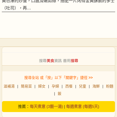
黃色澤的炒蛋，口感滑嫩如絲，搭配一片烤得金黃酥脆的多士
（吐司），再…
搜尋全站 或「按」以下「關鍵字」捷徑
>>
滋補湯
|
簡易菜
|
婦女
|
孕婦
|
西餐
|
兒童
|
海鮮
|
粉麵
|
飯
推薦：
每天煮意 (3餸一湯)
|
每週煮意 (每週5天)