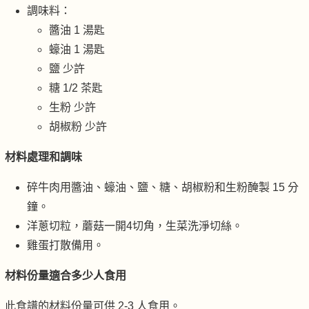
調味料：
醬油 1 湯匙
蠔油 1 湯匙
鹽 少許
糖 1/2 茶匙
生粉 少許
胡椒粉 少許
材料處理和調味
碎牛肉用醬油、蠔油、鹽、糖、胡椒粉和生粉醃製 15 分
鐘。
洋蔥切粒，蘑菇一開4切角，生菜洗淨切絲。
雞蛋打散備用。
材料份量適合多少人食用
此食譜的材料份量可供 2-3 人食用。