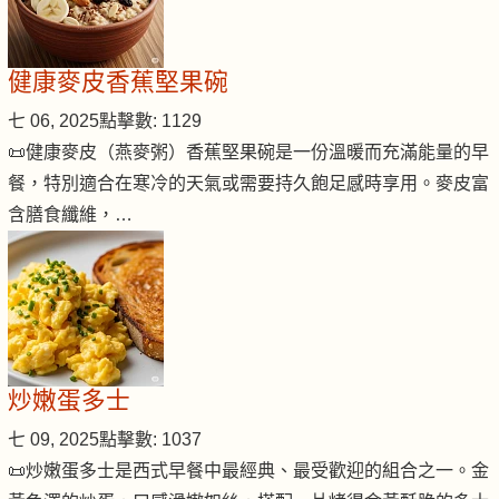
健康麥皮香蕉堅果碗
七 06, 2025
點擊數: 1129
📜健康麥皮（燕麥粥）香蕉堅果碗是一份溫暖而充滿能量的早
餐，特別適合在寒冷的天氣或需要持久飽足感時享用。麥皮富
含膳食纖維，…
炒嫩蛋多士
七 09, 2025
點擊數: 1037
📜炒嫩蛋多士是西式早餐中最經典、最受歡迎的組合之一。金