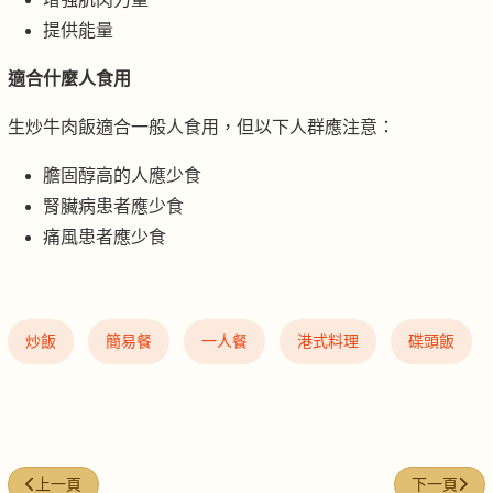
提供能量
適合什麼人食用
生炒牛肉飯適合一般人食用，但以下人群應注意：
膽固醇高的人應少食
腎臟病患者應少食
痛風患者應少食
炒飯
簡易餐
一人餐
港式料理
碟頭飯
上一篇文章: 鮮番茄豬扒飯
下一篇文章:
上一頁
下一頁