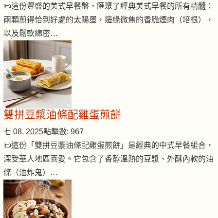
📜這份豐盛的美式早餐盤，匯聚了經典美式早餐的所有精髓：
兩顆煎得恰到好處的太陽蛋，邊緣微焦的香脆煙肉（培根），
以及鬆軟綿密…
雙拼豆漿油條配雞蛋煎餅
七 08, 2025
點擊數: 967
📜這份「雙拼豆漿油條配雞蛋煎餅」是經典的中式早餐組合，
深受華人地區喜愛。它包含了香醇溫熱的豆漿、外酥內軟的油
條（油炸鬼）…