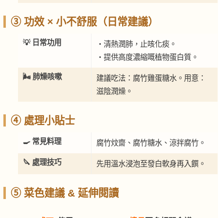
③ 功效 × 小不舒服（日常建議）
💡 日常功用
・清熱潤肺，止咳化痰。
・提供高度濃縮嘅植物蛋白質。
🌬️ 肺燥咳嗽
建議吃法：腐竹雞蛋糖水。用意：
滋陰潤燥。
④ 處理小貼士
🍳 常見料理
腐竹炆齋、腐竹糖水、涼拌腐竹。
🔪 處理技巧
先用溫水浸泡至發白軟身再入饌。
⑤ 菜色建議 & 延伸閱讀