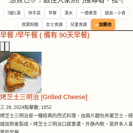
想煮乜🍲？跟住大家熱門搜尋看，按👇
3餸1湯
快手菜
早餐
湯水
一週煮意
甜品・小食
寂寞粉麵
女士食譜
兒童食譜
🍳
加餸池
早餐 /早午餐 ( 備有 90天早餐)
烤芝士三明治 [Grilled Cheese]
三 28, 2024
點擊數: 1852
烤芝士三明治是一種經典的西式料理，由兩片麵包夾著芝士，經
過加熱後製成。烤芝士三明治口感香濃，外酥內軟，是許多人喜
愛的早餐…