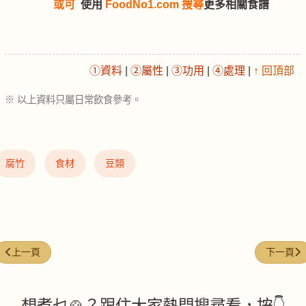
或可
使用
FoodNo1.com 搜尋
更多相關食譜
①資料
|
②屬性
|
③功用
|
④處理
|
↑ 回頂部
※ 以上資料只屬日常飲食參考。
腐竹
食材
豆類
上一篇文章: 瘦豬肉 (Lean pork)
下一篇文章:
上一頁
下一頁