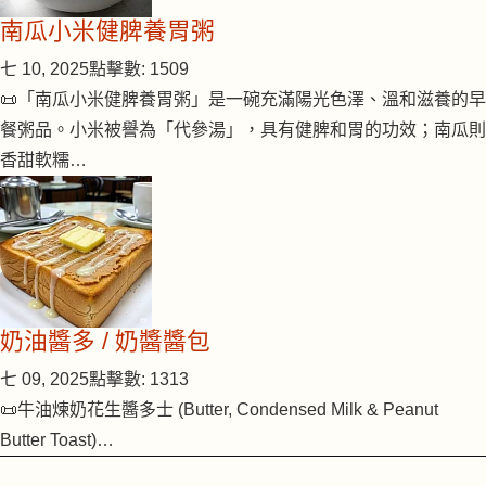
南瓜小米健脾養胃粥
七 10, 2025
點擊數: 1509
📜「南瓜小米健脾養胃粥」是一碗充滿陽光色澤、溫和滋養的早
餐粥品。小米被譽為「代參湯」，具有健脾和胃的功效；南瓜則
香甜軟糯…
奶油醬多 / 奶醬醬包
七 09, 2025
點擊數: 1313
📜牛油煉奶花生醬多士 (Butter, Condensed Milk & Peanut
Butter Toast)…