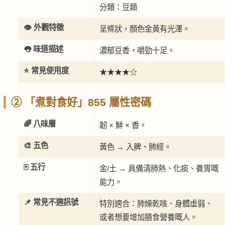
分類：豆類
👁️ 外觀特徵
呈條狀，顏色金黃有光澤。
👅 味道描述
濃郁豆香，嚼勁十足。
⭐ 常見使用度
★★★★☆
② 「煮對食好」855 屬性密碼
🌈 八味層
韌 × 鮮 × 香。
🎨 五色
黃色 → 入脾、肺經。
🀄 五行
金/土 → 具備清肺熱、化痰、養胃嘅
能力。
📌 常見不適訊號
特別適合：肺燥乾咳、身體虛弱、
或者想要增加膳食營養嘅人。