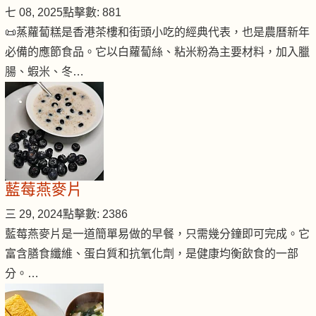
七 08, 2025
點擊數: 881
📜蒸蘿蔔糕是香港茶樓和街頭小吃的經典代表，也是農曆新年
必備的應節食品。它以白蘿蔔絲、粘米粉為主要材料，加入臘
腸、蝦米、冬…
藍莓燕麥片
三 29, 2024
點擊數: 2386
藍莓燕麥片是一道簡單易做的早餐，只需幾分鐘即可完成。它
富含膳食纖維、蛋白質和抗氧化劑，是健康均衡飲食的一部
分。…