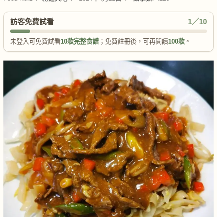
訪客免費試看
1／10
未登入可免費試看
10款完整食譜
；免費註冊後，可再閱讀
100款
。