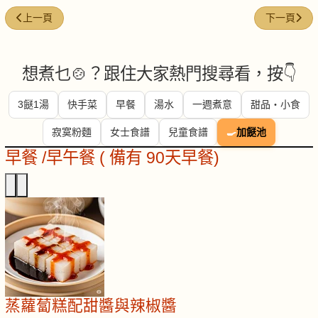
上一篇文章: 日式蕎麥冷麵：自由配料，清涼一夏
下一篇文章:
上一頁
下一頁
想煮乜🍲？跟住大家熱門搜尋看，按👇
3餸1湯
快手菜
早餐
湯水
一週煮意
甜品・小食
寂寞粉麵
女士食譜
兒童食譜
🍳
加餸池
早餐 /早午餐 ( 備有 90天早餐)
蒸蘿蔔糕配甜醬與辣椒醬