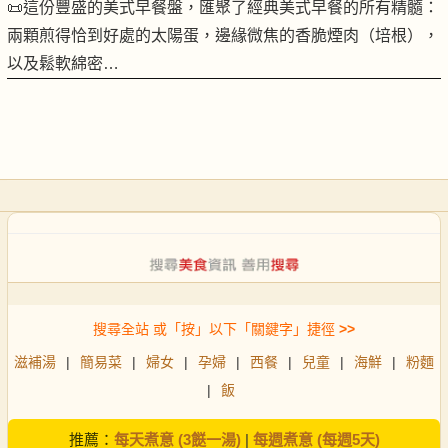
📜這份豐盛的美式早餐盤，匯聚了經典美式早餐的所有精髓：
兩顆煎得恰到好處的太陽蛋，邊緣微焦的香脆煙肉（培根），
以及鬆軟綿密…
搜尋全站 或「按」以下「關鍵字」捷徑
>>
滋補湯
|
簡易菜
|
婦女
|
孕婦
|
西餐
|
兒童
|
海鮮
|
粉麵
|
飯
推薦：
每天煮意 (3餸一湯)
|
每週煮意 (每週5天)