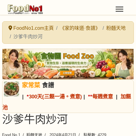
FoodNo1.com主頁
《家的味道·食譜》
粉麵天地
沙爹牛肉炒河
家常菜
食譜
|
*
300天(三餸一湯。煮意)
|
*
*
每週煮意
|
加餸
池
沙爹牛肉炒河
Food No.1
粉麵天地
2024年4月21日
點擊數: 4229