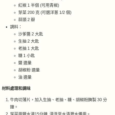
紅椒 1 半個 (可用青椒)
芽菜 200 克 (可選洋蔥 1/2 個)
蒜頭 2 瓣
調料：
沙爹醬 2 大匙
生抽 2 大匙
老抽 1 大匙
糖 1 小匙
鹽 適量
胡椒粉 適量
油 適量
材料處理和調味
牛肉切薄片，加入生抽、老抽、糖、胡椒粉醃製 30 分
鐘。
芽菜用鹽水浸15分鐘, 清洗至水清瀝水備用。