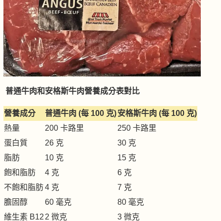
普通牛肉和安格斯牛肉營養成分表對比
營養成分
普通牛肉 (每 100 克)
安格斯牛肉 (每 100 克)
熱量
200 卡路里
250 卡路里
蛋白質
26 克
30 克
脂肪
10 克
15 克
飽和脂肪
4 克
6 克
不飽和脂肪
4 克
7 克
膽固醇
60 毫克
80 毫克
維生素 B12
2 微克
3 微克