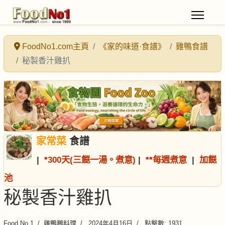
FoodNo1.com主頁
《家的味道·食譜》
雞鴨食譜
秘製香汁雞扒
家常菜
食譜
|
*
300天(三餸一湯。煮意)
|
*
*
每週煮意
|
加餸
池
秘製香汁雞扒
Food No.1
雞鴨鵝料理
2024年4月16日
點擊數: 1931