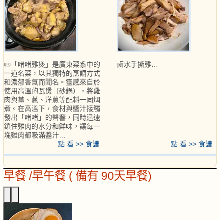
📜「啫啫雞煲」是廣東菜系中的
鹵水手撕雞…
一道名菜，以其獨特的烹調方式
和濃郁香氣而聞名。靈感來自於
使用高溫的瓦煲（砂鍋），將雞
肉與薑、蔥、洋蔥等配料一同燜
煮。在高溫下，食材與醬汁接觸
發出「啫啫」的聲響，同時迅速
鎖住雞肉的水分和鮮味，讓每一
塊雞肉都吸滿醬汁…
點 看 >> 食譜
點 看 >> 食譜
早餐 /早午餐 ( 備有 90天早餐)