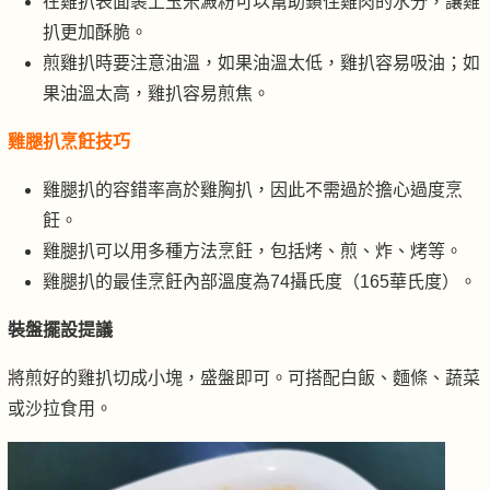
在雞扒表面裹上玉米澱粉可以幫助鎖住雞肉的水分，讓雞
扒更加酥脆。
煎雞扒時要注意油溫，如果油溫太低，雞扒容易吸油；如
果油溫太高，雞扒容易煎焦。
雞腿扒烹飪技巧
雞腿扒的容錯率高於雞胸扒，因此不需過於擔心過度烹
飪。
雞腿扒可以用多種方法烹飪，包括烤、煎、炸、烤等。
雞腿扒的最佳烹飪內部溫度為74攝氏度（165華氏度）。
裝盤擺設提議
將煎好的雞扒切成小塊，盛盤即可。可搭配白飯、麵條、蔬菜
或沙拉食用。