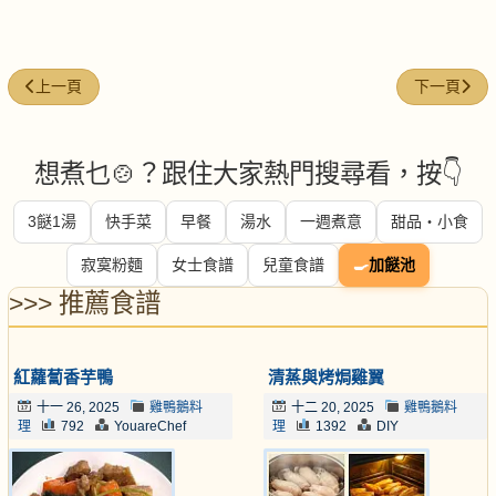
上一篇文章: 紅蘿蔔五香雞翼 (電飯煲料理)
下一篇文章:
上一頁
下一頁
想煮乜🍲？跟住大家熱門搜尋看，按👇
3餸1湯
快手菜
早餐
湯水
一週煮意
甜品・小食
寂寞粉麵
女士食譜
兒童食譜
🍳
加餸池
>>> 推薦食譜
紅蘿蔔香芋鴨
清蒸與烤焗雞翼
十一 26, 2025
雞鴨鵝料
十二 20, 2025
雞鴨鵝料
理
792
YouareChef
理
1392
DIY