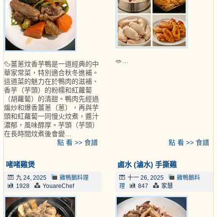
🥗…
🦆薑蔥炆香芋鴨是一道經典的中
華家常菜，特別適合秋冬進補。
這道菜的魅力在於鴨肉的滋補、
香芋（芋頭）的粉糯和紅蘿蔔
（胡蘿蔔）的清甜。鴨肉先經過
煸炒和爆香薑蔥（蔥），再與芋
頭和紅蘿蔔一同慢火炆煮，醬汁
濃郁，風味醇厚。芋頭（芋頭）
在長時間炆煮後會變…
點 看 >> 食譜
點 看 >> 食譜
啫啫雞煲
鹵水 (滷水) 手撕雞
九 24, 2025
雞鴨鵝料理
十一 26, 2025
雞鴨鵝料
1928
YouareChef
理
847
家慧