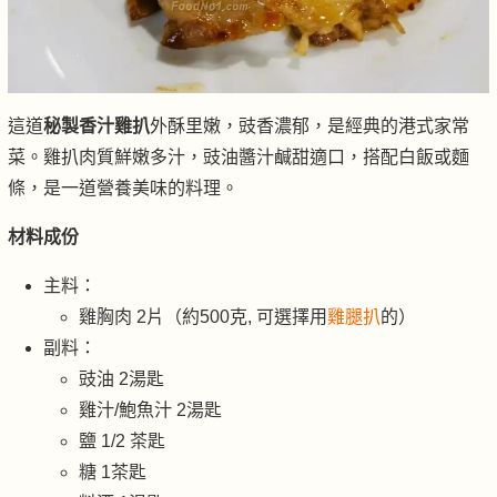
這道
秘製香汁雞扒
外酥里嫩，豉香濃郁，是經典的港式家常
菜。雞扒肉質鮮嫩多汁，豉油醬汁鹹甜適口，搭配白飯或麵
條，是一道營養美味的料理。
材料成份
主料：
雞胸肉 2片（約500克, 可選擇用
雞腿扒
的）
副料：
豉油 2湯匙
雞汁/鮑魚汁 2湯匙
鹽 1/2 茶匙
糖 1茶匙