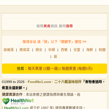
搜尋全站 或「按」以下「關鍵字」捷徑
>>
滋補湯
|
簡易菜
|
婦女
|
孕婦
|
西餐
|
兒童
|
海鮮
|
粉麵
|
飯
推薦：
每天煮意 (3餸一湯)
|
每週煮意 (每週5天)
©1999 to 2026 ·
FoodNo1
.com · 二十六載滋味相伴
「食物會過時，
煮意永遠新鮮。」
健康資源合作
：本站食療之健康指標與養生理論，由
(
Health
No1.com
成立於 1997 年) 提供專業數據支持。