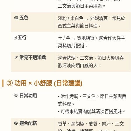
三文治與節日主菜用途。
🎨 五色
淡粉 / 米白色 → 外觀清爽，常見於
西式主菜與節日料理。
🀄 五行
土 / 金 → 質地結實，適合作大件主
菜與切片配搭。
📌 常見不適知識
適合烤焗、三文治、節日大餐與喜
歡清淡肉類口感的人。
③ 功用 × 小舒服 (日常建議)
💡 日常功用
• 常作烤焗、三文治、節日主菜與西
式料理。
• 可帶來結實肉感與清淡百搭風味。
🍲 適合配搭
香草、黑胡椒、薯蓉、肉汁、三文