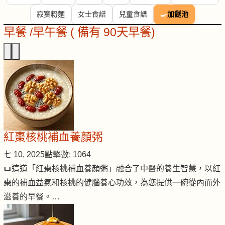
寂寞粉麵
女士食譜
兒童食譜
🍳
加餸池
早餐 /早午餐 ( 備有 90天早餐)
紅棗核桃補血養顏粥
七 10, 2025
點擊數: 1064
📜這道「紅棗核桃補血養顏粥」融合了中醫的養生智慧，以紅
棗的補血益氣和核桃的健腦養心功效，為您提供一碗從內而外
滋養的早餐。…