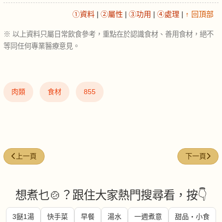
①資料
|
②屬性
|
③功用
|
④處理
|
↑ 回頂部
※ 以上資料只屬日常飲食參考，重點在於認識食材、善用食材，絕不
等同任何專業醫療意見。
肉類
食材
855
上一篇文章: 蜂蜜芥末醬 (Honey mustard)
下一篇文章: 燒
上一頁
下一頁
想煮乜🍲？跟住大家熱門搜尋看，按👇
3餸1湯
快手菜
早餐
湯水
一週煮意
甜品・小食