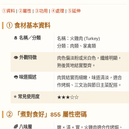
①資料
|
②屬性
|
③功用
|
④處理
|
⑤延伸
① 食材基本資料
🧂 名稱／分類
名稱：火雞肉 (Turkey)
分類：肉類、家禽類
👁️ 外觀特徵
肉色偏淡粉或米白色，纖維明顯，
熟後質地結實整齊。
👅 味道描述
肉質結實而細嫩，味道清淡，適合
作烤焗、三文治與節日主菜配搭。
⭐ 常見使用度
★★★☆☆
② 「煮對食好」855 屬性密碼
🌈 八味層
嫩 × 清 × 實。火雞肉適合作烤焗、