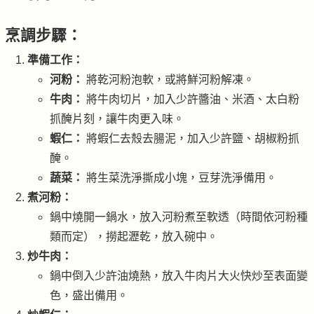
烹調步驟：
準備工作：
河粉：
將乾河粉泡軟，或將鮮河粉解凍。
牛肉：
將牛肉切片，加入少許醬油、米酒、太白粉
抓醃片刻，讓牛肉更入味。
蝦仁：
將蝦仁去殼去腸泥，加入少許鹽、胡椒粉抓
醃。
蔬菜：
將生菜洗淨撕成小塊，豆芽洗淨備用。
煮河粉：
鍋中燒開一鍋水，放入河粉煮至軟透（時間依河粉種
類而定），撈起瀝乾，放入碗中。
炒牛肉：
鍋中倒入少許油燒熱，放入牛肉片大火快炒至表面變
色，盛出備用。