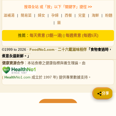
搜尋全站 或「按」以下「關鍵字」捷徑
>>
滋補湯
|
簡易菜
|
婦女
|
孕婦
|
西餐
|
兒童
|
海鮮
|
粉麵
|
飯
推薦：
每天煮意 (3餸一湯)
|
每週煮意 (每週5天)
©1999 to 2026 ·
FoodNo1
.com · 二十六載滋味相伴
「食物會過時，
煮意永遠新鮮。」
健康資源合作
：本站食療之健康指標與養生理論，由
(
Health
No1.com
成立於 1997 年) 提供專業數據支持。
📤 分享
分享
載入更多食譜