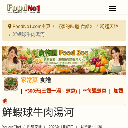
FoodNo1.com主頁
《家的味道·食譜》
粉麵天地
鮮蝦球牛肉湯河
家常菜
食譜
|
*
300天(三餸一湯。煮意)
|
*
*
每週煮意
|
加餸
池
鮮蝦球牛肉湯河
YouareChef
粉麵天地
2025年1月07日
點擊數: 1130