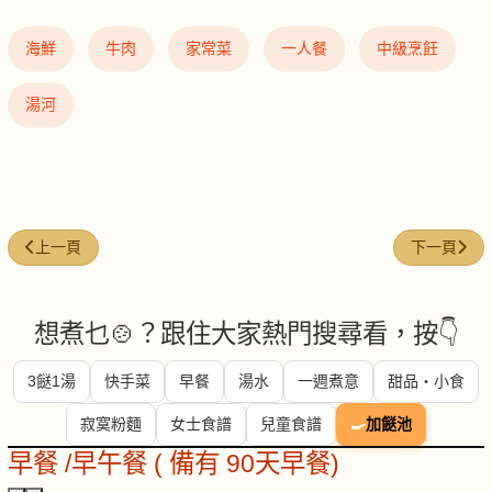
海鮮
牛肉
家常菜
一人餐
中級烹飪
湯河
上一篇文章: 蕃茄湯底雞扒麵
下一篇文章
上一頁
下一頁
想煮乜🍲？跟住大家熱門搜尋看，按👇
3餸1湯
快手菜
早餐
湯水
一週煮意
甜品・小食
寂寞粉麵
女士食譜
兒童食譜
🍳
加餸池
早餐 /早午餐 ( 備有 90天早餐)