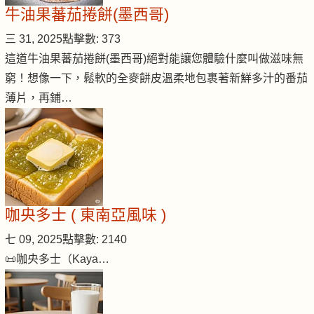
牛油果蕃茄捲餅(墨西哥)
三 31, 2025
點擊數: 373
這道牛油果蕃茄捲餅(墨西哥)絕對能讓您體驗什麼叫做滋味無
窮！想像一下，鬆軟的全麥餅皮溫柔地包裹著新鮮多汁的番茄
薄片，再鋪…
咖央多士 ( 東南亞風味 )
七 09, 2025
點擊數: 2140
📜咖央多士（Kaya…