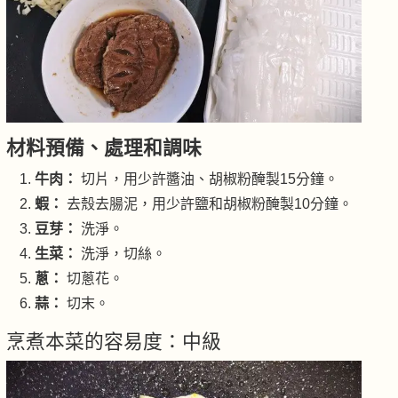
材料預備、處理和調味
牛肉：
切片，用少許醬油、胡椒粉醃製15分鐘。
蝦：
去殼去腸泥，用少許鹽和胡椒粉醃製10分鐘。
豆芽：
洗淨。
生菜：
洗淨，切絲。
蔥：
切蔥花。
蒜：
切末。
烹煮本菜的容易度：中級