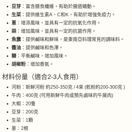
豆芽
：富含膳食纖維，有助於腸道蠕動。
生菜
：提供維生素A、C和K，有助於增強免疫力。
蔥
：增添風味，並具有一定的抗氧化作用。
蒜
：增加風味，並具有一定的抗菌作用。
魚露
：提供鹹味和鮮味，是東南亞料理常見的調味料。
醬油
：提供鹹味和色澤。
糖
：平衡鹹味，增加風味。
胡椒粉
：增加香氣。
材料份量（適合2-3人食用）
河粉：新鮮河粉 約250-350克 / 4束 (乾粉約200-300克 )
牛肉：400克 (可用新鮮牛肉或預先鹵味的牛展肉)
大蝦：20隻
豆芽：200克
生菜：1顆
蔥：2根