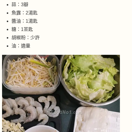
蒜：3瓣
魚露：2湯匙
醬油：1湯匙
糖：1茶匙
胡椒粉：少許
油：適量